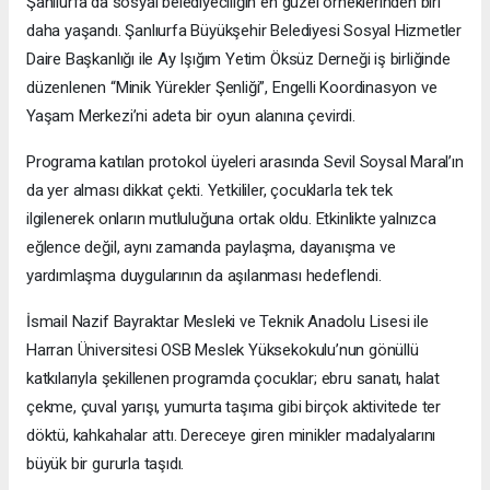
Şanlıurfa’da sosyal belediyeciliğin en güzel örneklerinden biri
daha yaşandı. Şanlıurfa Büyükşehir Belediyesi Sosyal Hizmetler
Daire Başkanlığı ile Ay Işığım Yetim Öksüz Derneği iş birliğinde
düzenlenen “Minik Yürekler Şenliği”, Engelli Koordinasyon ve
Yaşam Merkezi’ni adeta bir oyun alanına çevirdi.
Programa katılan protokol üyeleri arasında Sevil Soysal Maral’ın
da yer alması dikkat çekti. Yetkililer, çocuklarla tek tek
ilgilenerek onların mutluluğuna ortak oldu. Etkinlikte yalnızca
eğlence değil, aynı zamanda paylaşma, dayanışma ve
yardımlaşma duygularının da aşılanması hedeflendi.
İsmail Nazif Bayraktar Mesleki ve Teknik Anadolu Lisesi ile
Harran Üniversitesi OSB Meslek Yüksekokulu’nun gönüllü
katkılarıyla şekillenen programda çocuklar; ebru sanatı, halat
çekme, çuval yarışı, yumurta taşıma gibi birçok aktivitede ter
döktü, kahkahalar attı. Dereceye giren minikler madalyalarını
büyük bir gururla taşıdı.