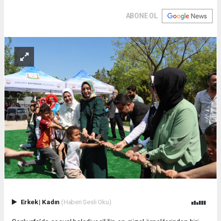
ABONE OL
Erkek
|
Kadın
(Haberi Sesli Oku)