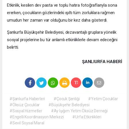
Etkinlik, kesilen dev pasta ve toplu hatıra fotoğraflarıyla sona
ererken, çocukların gözlerindeki ışıltı tüm zorluklara rağmen
umudun her zaman var olduğunu bir kez daha gösterdi.
Şanlıurfa Büyükşehir Belediyesi, dezavantajlı gruplara yönelik
sosyal projelerine bu tür anlamlı etkinliklerle devam edeceğini
belirtti.
ŞANLIURFA HABERİ
#Şanlıurfa Haberleri
#Çocuk Şenliği
#Yetim Çocuklar
#Öksüz Çocuklar
#Büyükşehir Belediyesi
#Sosyal Hizmetler
#Ay Işığım Yetim Öksüz Derneği
#Engelli Koordinasyon Merkezi
#Urfa Etkinlikleri
#Sevil Soysal Maral