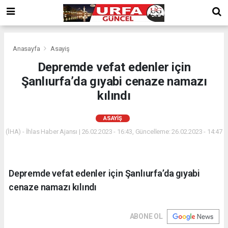
Anasayfa
Asayiş
Depremde vefat edenler için
Şanlıurfa’da gıyabi cenaze namazı
kılındı
ASAYIŞ
(İHA) - İhlas Haber Ajansı | 26.02.2023 - 16:43, Güncelleme: 26.02.2023 - 14:47
Depremde vefat edenler için Şanlıurfa’da gıyabi
cenaze namazı kılındı
ABONE OL