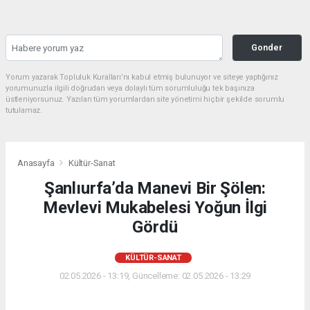
Gonder
Yorum yazarak Topluluk Kuralları’nı kabul etmiş bulunuyor ve siteye yaptığınız
yorumunuzla ilgili doğrudan veya dolaylı tüm sorumluluğu tek başınıza
üstleniyorsunuz. Yazılan tüm yorumlardan site yönetimi hiçbir şekilde sorumlu
tutulamaz.
Anasayfa
Kültür-Sanat
Şanlıurfa’da Manevi Bir Şölen:
Mevlevi Mukabelesi Yoğun İlgi
Gördü
KÜLTÜR-SANAT
02.05.2026 - 13:19, Güncelleme: 02.05.2026 - 13:29