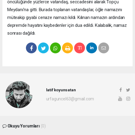
öncülüğünde yüzlerce vatandaş, seccadesini alarak Topçu
Meydanı’na gitti. Burada toplanan vatandaşlar, öğle namazını
müteakip gıyabi cenaze namazı kıldı. Kılınan namazın ardından
depremde hayatını kaybedenler için dua edildi. Kalabalık, namaz
sonrası dağıldı.
latif koyunsatan
urfaguncel63@gmail.com
Okuyu Yorumları
(0)