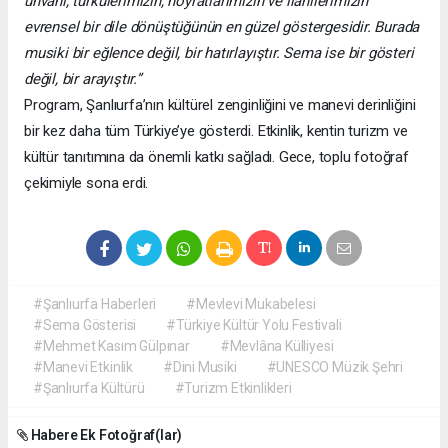
unvanı, türkülerimizin, hoyratlarımızın ve ilahilerimizin
evrensel bir dile dönüştüğünün en güzel göstergesidir. Burada
musiki bir eğlence değil, bir hatırlayıştır. Sema ise bir gösteri
değil, bir arayıştır.”
Program, Şanlıurfa’nın kültürel zenginliğini ve manevi derinliğini
bir kez daha tüm Türkiye’ye gösterdi. Etkinlik, kentin turizm ve
kültür tanıtımına da önemli katkı sağladı. Gece, toplu fotoğraf
çekimiyle sona erdi.
#Şanlıurfa Haberleri
#Mevlevi Mukabelesi
#Sema Gösterisi
#Türkiye Kültür Yolu Festivali
#Mehmet Kasım Gülpınar
#Mevlâna Külliyesi
#Manevi Etkinlik
#Dini Musiki
#UNESCO Müzik Şehri
#Şanlıurfa Kültürü
#Turizm Etkinlikleri
Habere Ek Fotoğraf(lar)