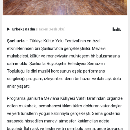
Erkek
|
Kadın
(Haberi Sesli Oku)
Şanlıurfa
– Türkiye Kültür Yolu Festivali’nin en özel
etkinliklerinden biri Şanlıurfa’da gerçekleştirildi. Mevlevi
mukabelesi, kültür ve maneviyatın muhteşem bir buluşmasına
sahne oldu. Şanlıurfa Büyükşehir Belediyesi Semazen
Topluluğu ile dini musiki korosunun eşsiz performans
sergilediği program, izleyenlere derin bir huzur ve ilahi aşk dolu
anlar yaşattı.
Programa
Şanlıurfa Mevlâna Külliyesi Vakfı tarafından organize
edilen mukabele, semahaneyi tıklım tıklım dolduran vatandaşlar
ve yerli turistlerin yoğun katılımıyla gerçekleşti. Sema gösterisi
sırasında hissedilen manevi atmosfer, katılımcıları adeta
büyüledi. İlahi aşk ve teslimiyetin sembolü sema, gece boyunca