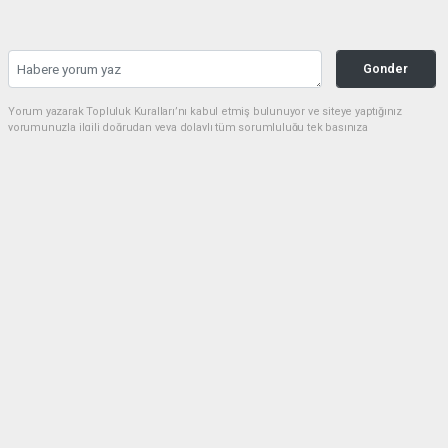
Gonder
Yorum yazarak Topluluk Kuralları’nı kabul etmiş bulunuyor ve siteye yaptığınız
yorumunuzla ilgili doğrudan veya dolaylı tüm sorumluluğu tek başınıza
üstleniyorsunuz. Yazılan tüm yorumlardan site yönetimi hiçbir şekilde sorumlu
tutulamaz.
Anasayfa
Siyaset
Başkan Gülpınar, ‘’Biz Bu Şehre Yük
Olmaya Değil Yükünü Almaya Geldik
SIYASET
22.07.2024 - 17:16, Güncelleme: 22.07.2024 - 17:26