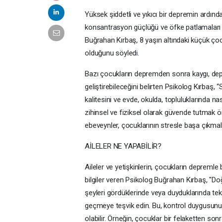
Yüksek şiddetli ve yıkıcı bir depremin ardında
konsantrasyon güçlüğü ve öfke patlamaları 
Buğrahan Kırbaş, 8 yaşın altındaki küçük çocuk
olduğunu söyledi.
Bazı çocukların depremden sonra kaygı, dep
geliştirebileceğini belirten Psikolog Kırbaş, 
kalitesini ve evde, okulda, topluluklarında na
zihinsel ve fiziksel olarak güvende tutmak öne
ebeveynler, çocuklarının stresle başa çıkmalar
AİLELER NE YAPABİLİR?
Aileler ve yetişkinlerin, çocukların depreml
bilgiler veren Psikolog Buğrahan Kırbaş, "D
şeyleri gördüklerinde veya duyduklarında tekr
geçmeye teşvik edin. Bu, kontrol duygusunu
olabilir. Örneğin, çocuklar bir felaketten so