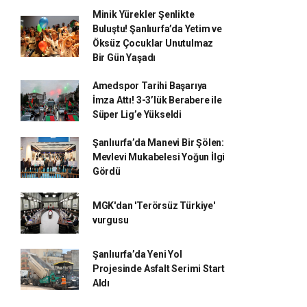
Minik Yürekler Şenlikte
Buluştu! Şanlıurfa’da Yetim ve
Öksüz Çocuklar Unutulmaz
Bir Gün Yaşadı
Amedspor Tarihi Başarıya
İmza Attı! 3-3’lük Berabere ile
Süper Lig’e Yükseldi
Şanlıurfa’da Manevi Bir Şölen:
Mevlevi Mukabelesi Yoğun İlgi
Gördü
MGK'dan 'Terörsüz Türkiye'
vurgusu
Şanlıurfa’da Yeni Yol
Projesinde Asfalt Serimi Start
Aldı