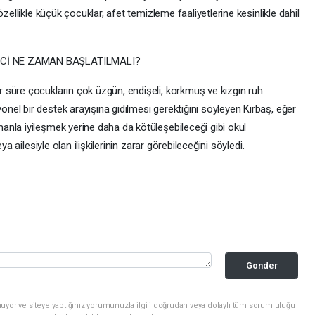
zellikle küçük çocuklar, afet temizleme faaliyetlerine kesinlikle dahil
ECİ NE ZAMAN BAŞLATILMALI?
 süre çocukların çok üzgün, endişeli, korkmuş ve kızgın ruh
el bir destek arayışına gidilmesi gerektiğini söyleyen Kırbaş, eğer
nla iyileşmek yerine daha da kötüleşebileceği gibi okul
ya ailesiyle olan ilişkilerinin zarar görebileceğini söyledi.
Gonder
uyor ve siteye yaptığınız yorumunuzla ilgili doğrudan veya dolaylı tüm sorumluluğu