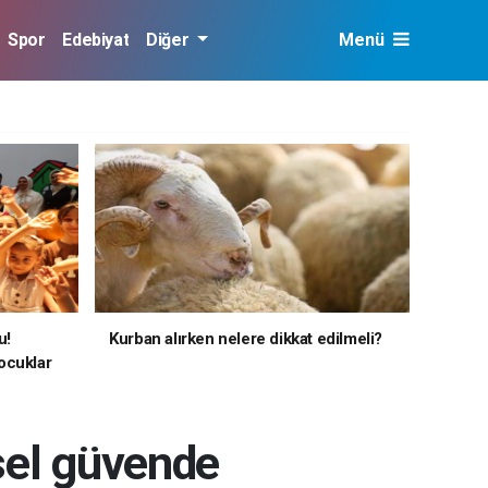
Spor
Edebiyat
Diğer
Menü
u!
Kurban alırken nelere dikkat edilmeli?
ocuklar
sel güvende