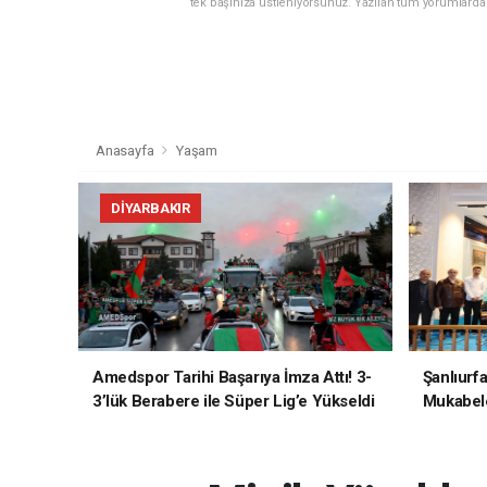
tek başınıza üstleniyorsunuz. Yazılan tüm yorumlarda
Anasayfa
Yaşam
DIYARBAKIR
Amedspor Tarihi Başarıya İmza Attı! 3-
Şanlıurf
3’lük Berabere ile Süper Lig’e Yükseldi
Mukabele