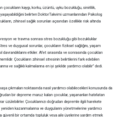
n çocukların kaygı, korku, üzüntü, uyku bozukluğu, sinirlilik,
yaşayabildiğini belirten DoktorTakvimi uzmanlarından Psikolog
ların, zihinsel sağlık sorunları açısından özellikle risk altında
resyon ve travma sonrası stres bozukluğu gibi bozukluklar
“Stres ve duygusal sorunlar, çocukların fiziksel sağlığını, yaşam
sıl davrandıklarını etkiler. Afet sırasında ve sonrasında çocukları
mlidir. Çocukların zihinsel stresinin belirtilerini fark edebilen
ına ve sağlıklı kalmalarına en iyi şekilde yardımcı olabilir” dedi.
e başa çıkmaları noktasında nasıl yardımcı olabilecekleri konusunda da
oğrudan bir depreme maruz kalan çocuklar, yaşananları hatırlatan
ar üzülebilirler. Çocuklarınızı doğrudan depremle ilgili harekete
 yeniden kazanmalarına ve duygularını yönetmelerine yardımcı
nra güvenli bir ortamda topluluk veya aile üyelerine yardım etmek