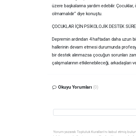
üzere başkalarına yardım edebilir. Çocuklar, ö
olmamalıdır" diye konuştu.
ÇOCUKLAR İÇİN PSİKOLOJİK DESTEK SÜR
Depremin ardından 4 haftadan daha uzun bir
hallerinin devam etmesi durumunda profesyon
bir destek alınmazsa çocuğun sorunları zama
çalışmalarının etkilenebileceği, arkadaşları ve
Okuyu Yorumları
(0)
Yorum yazarak Topluluk Kuralları’nı kabul etmiş bulun