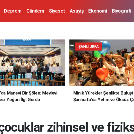
Deprem
Gündem
Siyaset
Asayiş
Ekonomi
Biyografi
ŞANLIURFA
a’da Manevi Bir Şölen: Mevlevi
Minik Yürekler Şenlikte Buluşt
si Yoğun İlgi Gördü
Şanlıurfa’da Yetim ve Öksüz Ç
Unutulmaz Bir Gün Yaşadı
ocuklar zihinsel ve fizik