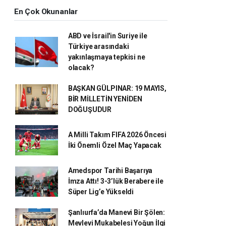
En Çok Okunanlar
ABD ve İsrail'in Suriye ile
Türkiye arasındaki
yakınlaşmaya tepkisi ne
olacak?
BAŞKAN GÜLPINAR: 19 MAYIS,
BİR MİLLETİN YENİDEN
DOĞUŞUDUR
A Milli Takım FIFA 2026 Öncesi
İki Önemli Özel Maç Yapacak
Amedspor Tarihi Başarıya
İmza Attı! 3-3’lük Berabere ile
Süper Lig’e Yükseldi
Şanlıurfa’da Manevi Bir Şölen:
Mevlevi Mukabelesi Yoğun İlgi