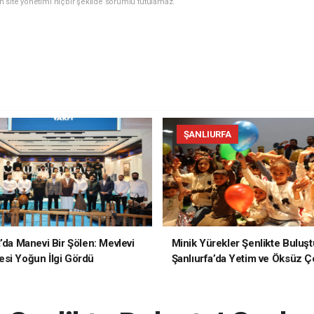
n site yönetimi hiçbir şekilde sorumlu tutulamaz.
ŞANLIURFA
a’da Manevi Bir Şölen: Mevlevi
Minik Yürekler Şenlikte Buluşt
si Yoğun İlgi Gördü
Şanlıurfa’da Yetim ve Öksüz Ç
Unutulmaz Bir Gün Yaşadı