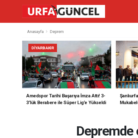
Anasayfa
Deprem
DIYARBAKIR
Amedspor Tarihi Başarıya İmza Attı! 3-
Şanlıurf
3’lük Berabere ile Süper Lig’e Yükseldi
Mukabele
Depremde ç