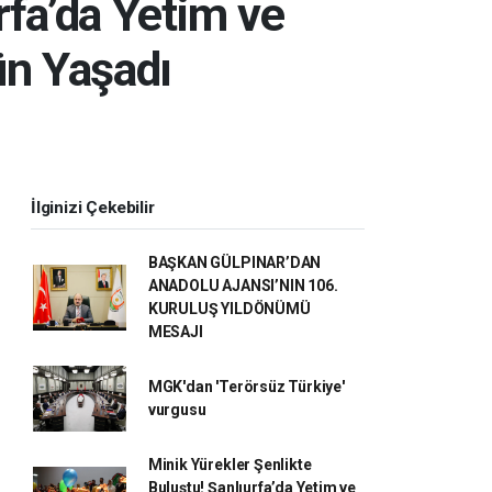
rfa’da Yetim ve
ün Yaşadı
İlginizi Çekebilir
BAŞKAN GÜLPINAR’DAN
ANADOLU AJANSI’NIN 106.
KURULUŞ YILDÖNÜMÜ
MESAJI
MGK'dan 'Terörsüz Türkiye'
vurgusu
Minik Yürekler Şenlikte
Buluştu! Şanlıurfa’da Yetim ve