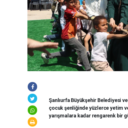
Şanlıurfa Büyükşehir Belediyesi ve
çocuk şenliğinde yüzlerce yetim v
yarışmalara kadar rengarenk bir g