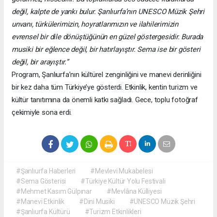
değil, kalpte de yankı bulur. Şanlıurfa’nın UNESCO Müzik Şehri
unvanı, türkülerimizin, hoyratlarımızın ve ilahilerimizin
evrensel bir dile dönüştüğünün en güzel göstergesidir. Burada
musiki bir eğlence değil, bir hatırlayıştır. Sema ise bir gösteri
değil, bir arayıştır.”
Program, Şanlıurfa’nın kültürel zenginliğini ve manevi derinliğini
bir kez daha tüm Türkiye’ye gösterdi. Etkinlik, kentin turizm ve
kültür tanıtımına da önemli katkı sağladı. Gece, toplu fotoğraf
çekimiyle sona erdi.
#Şanlıurfa Haberleri
#Mevlevi Mukabelesi
#Sema Gösterisi
#Türkiye Kültür Yolu Festivali
#Mehmet Kasım Gülpınar
#Mevlâna Külliyesi
#Manevi Etkinlik
#Dini Musiki
#UNESCO Müzik Şehri
#Şanlıurfa Kültürü
#Turizm Etkinlikleri