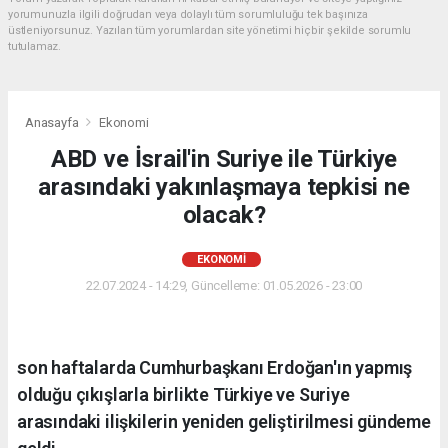
yorumunuzla ilgili doğrudan veya dolaylı tüm sorumluluğu tek başınıza
üstleniyorsunuz. Yazılan tüm yorumlardan site yönetimi hiçbir şekilde sorumlu
tutulamaz.
Anasayfa
Ekonomi
ABD ve İsrail'in Suriye ile Türkiye
arasındaki yakınlaşmaya tepkisi ne
olacak?
EKONOMI
22.07.2024 - 14:29, Güncelleme: 01.05.2026 - 23:00
son haftalarda Cumhurbaşkanı Erdoğan'ın yapmış
olduğu çıkışlarla birlikte Türkiye ve Suriye
arasındaki ilişkilerin yeniden geliştirilmesi gündeme