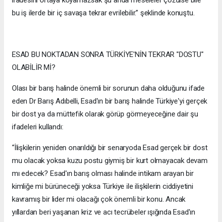
bu iş ilerde bir iç savaşa tekrar evrilebilir.” şeklinde konuştu.
ESAD BU NOKTADAN SONRA TÜRKİYE'NİN TEKRAR "DOSTU"
OLABİLİR Mİ?
Olası bir barış halinde önemli bir sorunun daha olduğunu ifade
eden Dr Barış Adıbelli, Esad'ın bir barış halinde Türkiye'yi gerçek
bir dost ya da müttefik olarak görüp görmeyeceğine dair şu
ifadeleri kullandı:
“İlişkilerin yeniden onarıldığı bir senaryoda Esad gerçek bir dost
mu olacak yoksa kuzu postu giymiş bir kurt olmayacak devam
mı edecek? Esad'ın barış olması halinde intikam arayan bir
kimliğe mi bürüneceği yoksa Türkiye ile ilişkilerin ciddiyetini
kavramış bir lider mi olacağı çok önemli bir konu. Ancak
yıllardan beri yaşanan kriz ve acı tecrübeler ışığında Esad'ın