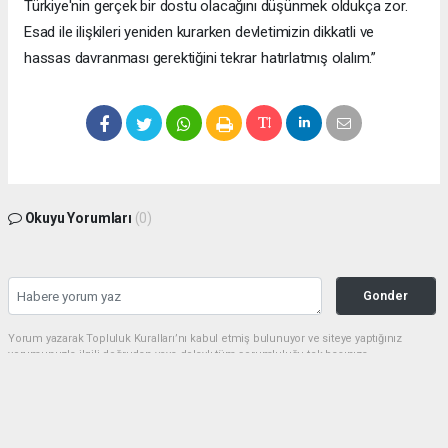
Türkiye'nin gerçek bir dostu olacağını düşünmek oldukça zor.
Esad ile ilişkileri yeniden kurarken devletimizin dikkatli ve
hassas davranması gerektiğini tekrar hatırlatmış olalım.”
Okuyu Yorumları
(0)
Gonder
Yorum yazarak Topluluk Kuralları’nı kabul etmiş bulunuyor ve siteye yaptığınız
yorumunuzla ilgili doğrudan veya dolaylı tüm sorumluluğu tek başınıza
üstleniyorsunuz. Yazılan tüm yorumlardan site yönetimi hiçbir şekilde sorumlu
tutulamaz.