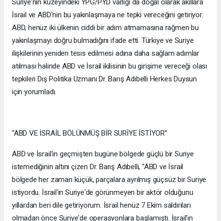
Suriye'nin kuzeyindeki YPG/PYD varlığı da doğal olarak akıllara
İsrail ve ABD'nin bu yakınlaşmaya ne tepki vereceğini getiriyor.
ABD, henüz iki ülkenin ciddi bir adım atmamasına rağmen bu
yakınlaşmayı doğru bulmadığını ifade etti. Türkiye ve Suriye
ilişkilerinin yeniden tesis edilmesi adına daha sağlam adımlar
atılması halinde ABD ve İsrail ikilisinin bu girişime vereceği olası
tepkileri Dış Politika Uzmanı Dr. Barış Adıbelli Herkes Duysun
için yorumladı.
“ABD VE İSRAİL BÖLÜNMÜŞ BİR SURİYE İSTİYOR”
ABD ve İsrail'in geçmişten bugüne bölgede güçlü bir Suriye
istemediğinin altını çizen Dr. Barış Adıbelli, “ABD ve İsrail
bölgede her zaman küçük, parçalara ayrılmış güçsüz bir Suriye
istiyordu. İsrail'in Suriye'de görünmeyen bir aktör olduğunu
yıllardan beri dile getiriyorum. İsrail henüz 7 Ekim saldırıları
olmadan önce Suriye'de operasyonlara başlamıştı. İsrail'in