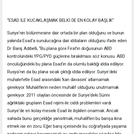
“ESAD İLE KUCAKLAŞMAK BELKİ DE EN KOLAY BAŞLIK”
Suriye'nin bölünmesine dair ortada bir plan olduğunu ve bunun
yakında Esad'a sunulucağına dair iddiaların olduğunu ifade eden
Dr. Barış Adıbelli, “Bu plana göre Fırat'ın doğusunun ABD
kontrolündeki YPG/PYD güçlerine bırakılması söz konusu. ABD
öncülüğündeki bu plana Esad'ın da olumlu baktığı iddia ediliyor.
Rusya'nın da bu plana sıcak çıktığı iddia ediliyor. Suriye'deki
muhalefetle Esad arasındaki ‘kan davasını’ atlamamak
gerekiyor. Muhaliflerin neden muhalif olduğunu unutmamak
gerekiyor. 2011 olayları öncesinde de Suriye'deki Sünni
ağırlıktaki grupların Esad rejimi ile ciddi problemleri vardı.
Suriye'de en kolay mesele Esad ile ilişkileri onarmak. Ancak
sahada bunu gerçekliğe yansıtmak, muhalifleri bu barışa ikna
etmek ise en zoru. Eğer barış içerisinde bu coğrafyada yaşama
iradesini ortaya koyamazsak şu anda meseleler çözülse bile