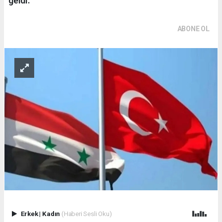
geldi.
ABONE OL
Erkek
|
Kadın
(Haberi Sesli Oku)