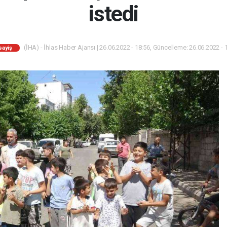
istedi
(İHA) - İhlas Haber Ajansı | 26.06.2022 - 18:56, Güncelleme: 26.06.2022 - 
sayiş