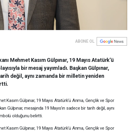
ABONE OL
kanı Mehmet Kasım Gülpınar, 19 Mayıs Atatürk’ü
ayısıyla bir mesaj yayımladı. Başkan Gülpınar,
arih değil, aynı zamanda bir milletin yeniden
tti.
met
Kasım
Gülpınar,
19
Mayıs
Atatürk’ü
Anma,
Gençlik
ve
Spor
kan
Gülpınar,
mesajında
19
Mayıs’ın
sadece
bir
tarih
değil,
aynı
mbolü
olduğunu
belirtti.
met
Kasım
Gülpınar,
19
Mayıs
Atatürk’ü
Anma,
Gençlik
ve
Spor