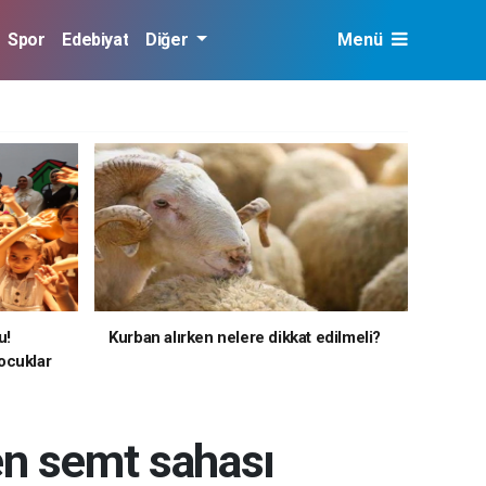
Spor
Edebiyat
Diğer
Menü
u!
Kurban alırken nelere dikkat edilmeli?
ocuklar
en semt sahası