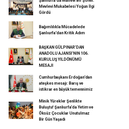
Şanlıurfa’da Manevi Bir Şölen:
Mevlevi Mukabelesi Yoğun İlgi
Gördü
Bağımlılıkla Mücadelede
Şanlıurfa’dan Kritik Adım
BAŞKAN GÜLPINAR’DAN
ANADOLU AJANSI’NIN 106.
KURULUŞ YILDÖNÜMÜ
MESAJI
Cumhurbaşkanı Erdoğan’dan
ateşkes mesajı: Barış ve
istikrar en büyük temennimiz
Minik Yürekler Şenlikte
Buluştu! Şanlıurfa’da Yetim ve
Öksüz Çocuklar Unutulmaz
Bir Gün Yaşadı