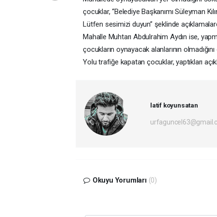
çocuklar, “Belediye Başkanımı Süleyman Kılın
Lütfen sesimizi duyun” şeklinde açıklamalar
Mahalle Muhtarı Abdulrahim Aydın ise, yapm
çocukların oynayacak alanlarının olmadığını d
Yolu trafiğe kapatan çocuklar, yaptıkları açı
latif koyunsatan
urfaguncel63@gmail.
Okuyu Yorumları
(0)