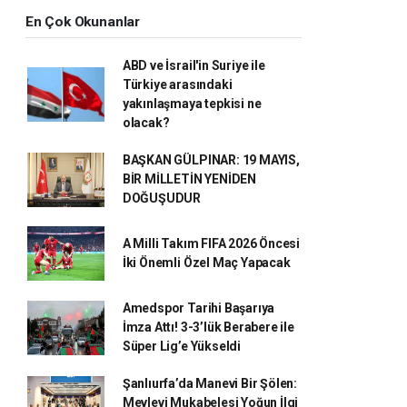
En Çok Okunanlar
ABD ve İsrail'in Suriye ile
Türkiye arasındaki
yakınlaşmaya tepkisi ne
olacak?
BAŞKAN GÜLPINAR: 19 MAYIS,
BİR MİLLETİN YENİDEN
DOĞUŞUDUR
A Milli Takım FIFA 2026 Öncesi
İki Önemli Özel Maç Yapacak
Amedspor Tarihi Başarıya
İmza Attı! 3-3’lük Berabere ile
Süper Lig’e Yükseldi
Şanlıurfa’da Manevi Bir Şölen:
Mevlevi Mukabelesi Yoğun İlgi