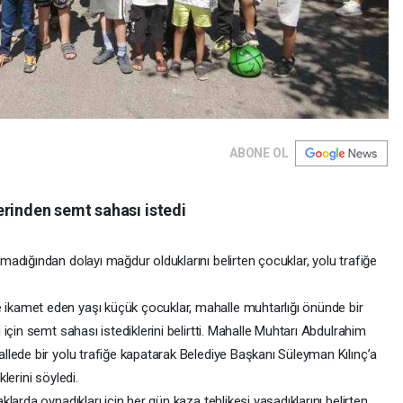
ABONE OL
erinden semt sahası istedi
adığından dolayı mağdur olduklarını belirten çocuklar, yolu trafiğe
kamet eden yaşı küçük çocuklar, mahalle muhtarlığı önünde bir
için semt sahası istediklerini belirtti. Mahalle Muhtarı Abdulrahim
lede bir yolu trafiğe kapatarak Belediye Başkanı Süleyman Kılınç’a
lerini söyledi.
arda oynadıkları için her gün kaza tehlikesi yaşadıklarını belirten