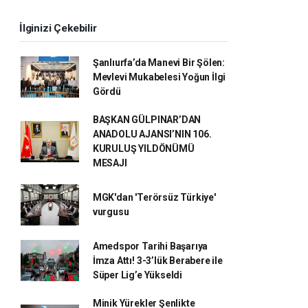
İlginizi Çekebilir
Şanlıurfa’da Manevi Bir Şölen:
Mevlevi Mukabelesi Yoğun İlgi
Gördü
BAŞKAN GÜLPINAR’DAN
ANADOLU AJANSI’NIN 106.
KURULUŞ YILDÖNÜMÜ
MESAJI
MGK'dan 'Terörsüz Türkiye'
vurgusu
Amedspor Tarihi Başarıya
İmza Attı! 3-3’lük Berabere ile
Süper Lig’e Yükseldi
Minik Yürekler Şenlikte