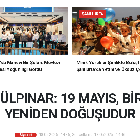
ŞANLIURFA
a’da Manevi Bir Şölen: Mevlevi
Minik Yürekler Şenlikte Buluşt
si Yoğun İlgi Gördü
Şanlıurfa’da Yetim ve Öksüz Ç
Unutulmaz Bir Gün Yaşadı
LPINAR: 19 MAYIS, Bİ
YENİDEN DOĞUŞUDUR
18.05.2025 - 14:46, Güncelleme: 18.05.2025 - 14:46
Siyaset