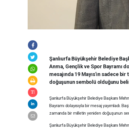
Şanlıurfa Büyükşehir Belediye Baş
Anma, Gençlik ve Spor Bayramı dol
mesajında 19 Mayıs’ın sadece bir t
doğuşunun sembolü olduğunu belir
Şanlıurfa
Büyükşehir
Belediye
Başkanı
Meh
Bayramı
dolayısıyla
bir
mesaj
yayımladı.
Baş
zamanda
bir
milletin
yeniden
doğuşunun
se
Şanlıurfa
Büyükşehir
Belediye
Başkanı
Meh