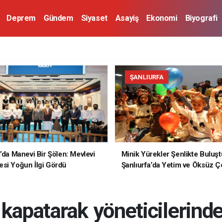
Deprem
Gündem
Siyaset
Asayiş
Ekonomi
Biyografi
ŞANLIURFA
a’da Manevi Bir Şölen: Mevlevi
Minik Yürekler Şenlikte Buluşt
si Yoğun İlgi Gördü
Şanlıurfa’da Yetim ve Öksüz Ç
Unutulmaz Bir Gün Yaşadı
 kapatarak yöneticilerind