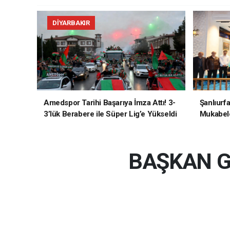
DIYARBAKIR
Amedspor Tarihi Başarıya İmza Attı! 3-
Şanlıurf
3’lük Berabere ile Süper Lig’e Yükseldi
Mukabele
BAŞKAN GÜ