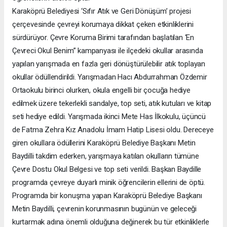
Karaköprü Belediyesi ‘Sıfır Atık ve Geri Dönüşüm’ projesi
çerçevesinde çevreyi korumaya dikkat çeken etkinliklerini
sürdürüyor. Çevre Koruma Birimi tarafından başlatılan ‘En
Çevreci Okul Benim” kampanyası ile ilçedeki okullar arasında
yapılan yarışmada en fazla geri dönüştürülebilir atık toplayan
okullar ödüllendirildi. Yarışmadan Hacı Abdurrahman Özdemir
Ortaokulu birinci olurken, okula engelli bir çocuğa hediye
edilmek üzere tekerlekli sandalye, top seti, atık kutuları ve kitap
seti hediye edildi. Yarışmada ikinci Mete Has İlkokulu, üçüncü
de Fatma Zehra Kız Anadolu İmam Hatip Lisesi oldu. Dereceye
giren okullara ödüllerini Karaköprü Belediye Başkanı Metin
Baydilli takdim ederken, yarışmaya katılan okulların tümüne
Çevre Dostu Okul Belgesi ve top seti verildi. Başkan Baydille
programda çevreye duyarlı minik öğrencilerin ellerini de öptü.
Programda bir konuşma yapan Karaköprü Belediye Başkanı
Metin Baydilli, çevrenin korunmasının bugünün ve geleceği
kurtarmak adına önemli olduğuna değinerek bu tür etkinliklerle