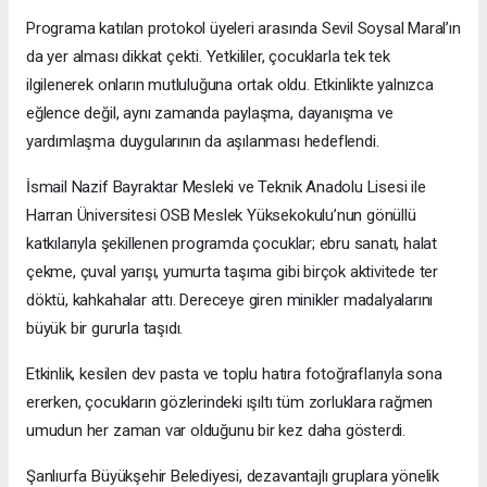
Programa katılan protokol üyeleri arasında Sevil Soysal Maral’ın
da yer alması dikkat çekti. Yetkililer, çocuklarla tek tek
ilgilenerek onların mutluluğuna ortak oldu. Etkinlikte yalnızca
eğlence değil, aynı zamanda paylaşma, dayanışma ve
yardımlaşma duygularının da aşılanması hedeflendi.
İsmail Nazif Bayraktar Mesleki ve Teknik Anadolu Lisesi ile
Harran Üniversitesi OSB Meslek Yüksekokulu’nun gönüllü
katkılarıyla şekillenen programda çocuklar; ebru sanatı, halat
çekme, çuval yarışı, yumurta taşıma gibi birçok aktivitede ter
döktü, kahkahalar attı. Dereceye giren minikler madalyalarını
büyük bir gururla taşıdı.
Etkinlik, kesilen dev pasta ve toplu hatıra fotoğraflarıyla sona
ererken, çocukların gözlerindeki ışıltı tüm zorluklara rağmen
umudun her zaman var olduğunu bir kez daha gösterdi.
Şanlıurfa Büyükşehir Belediyesi, dezavantajlı gruplara yönelik