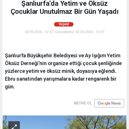
Şanlıurfa’da Yetim ve Öksüz
Çocuklar Unutulmaz Bir Gün Yaşadı
YAŞAM
02.05.2026 - 12:57, Güncelleme: 02.05.2026 - 13:07
Şanlıurfa Büyükşehir Belediyesi ve Ay Işığım Yetim
Öksüz Derneği’nin organize ettiği çocuk şenliğinde
yüzlerce yetim ve öksüz minik, doyasıya eğlendi.
Ebru sanatından yarışmalara kadar rengarenk bir
gün.
ABONE OL