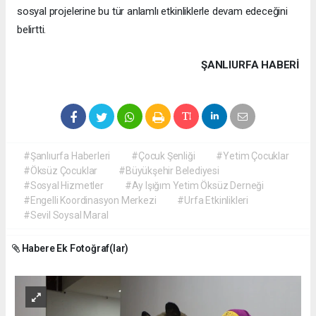
sosyal projelerine bu tür anlamlı etkinliklerle devam edeceğini
belirtti.
ŞANLIURFA HABERİ
#Şanlıurfa Haberleri
#Çocuk Şenliği
#Yetim Çocuklar
#Öksüz Çocuklar
#Büyükşehir Belediyesi
#Sosyal Hizmetler
#Ay Işığım Yetim Öksüz Derneği
#Engelli Koordinasyon Merkezi
#Urfa Etkinlikleri
#Sevil Soysal Maral
Habere Ek Fotoğraf(lar)