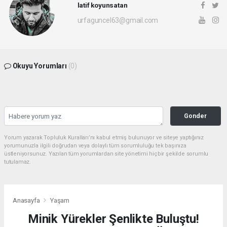
latif koyunsatan
urfaguncel63@gmail.com
Okuyu Yorumları
(0)
Gonder
Yorum yazarak Topluluk Kuralları’nı kabul etmiş bulunuyor ve siteye yaptığınız
yorumunuzla ilgili doğrudan veya dolaylı tüm sorumluluğu tek başınıza
üstleniyorsunuz. Yazılan tüm yorumlardan site yönetimi hiçbir şekilde sorumlu
tutulamaz.
Anasayfa
Yaşam
Minik Yürekler Şenlikte Buluştu!