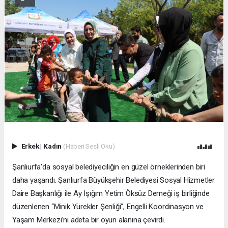
Erkek
|
Kadın
(Haberi Sesli Oku)
Şanlıurfa’da sosyal belediyeciliğin en güzel örneklerinden biri
daha yaşandı. Şanlıurfa Büyükşehir Belediyesi Sosyal Hizmetler
Daire Başkanlığı ile Ay Işığım Yetim Öksüz Derneği iş birliğinde
düzenlenen “Minik Yürekler Şenliği”, Engelli Koordinasyon ve
Yaşam Merkezi’ni adeta bir oyun alanına çevirdi.