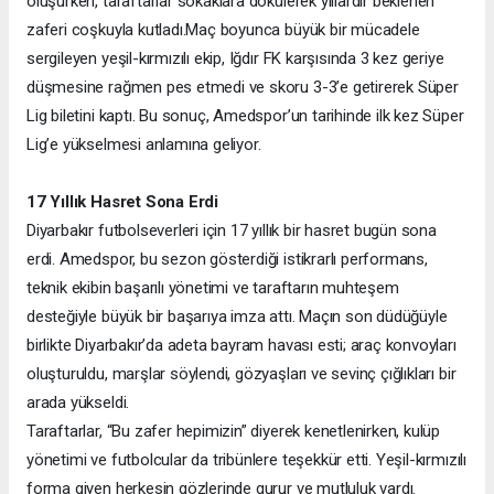
oluşurken, taraftarlar sokaklara dökülerek yıllardır beklenen
zaferi coşkuyla kutladı.
Maç boyunca büyük bir mücadele
sergileyen yeşil-kırmızılı ekip, Iğdır FK karşısında 3 kez geriye
düşmesine rağmen pes etmedi ve skoru 3-3’e getirerek Süper
Lig biletini kaptı. Bu sonuç, Amedspor’un tarihinde ilk kez Süper
Lig’e yükselmesi anlamına geliyor.
17 Yıllık Hasret Sona Erdi
Diyarbakır futbolseverleri için 17 yıllık bir hasret bugün sona
erdi. Amedspor, bu sezon gösterdiği istikrarlı performans,
teknik ekibin başarılı yönetimi ve taraftarın muhteşem
desteğiyle büyük bir başarıya imza attı. Maçın son düdüğüyle
birlikte Diyarbakır’da adeta bayram havası esti; araç konvoyları
oluşturuldu, marşlar söylendi, gözyaşları ve sevinç çığlıkları bir
arada yükseldi.
Taraftarlar, “Bu zafer hepimizin” diyerek kenetlenirken, kulüp
yönetimi ve futbolcular da tribünlere teşekkür etti. Yeşil-kırmızılı
forma giyen herkesin gözlerinde gurur ve mutluluk vardı.