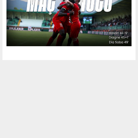
Okuyu Yorumları
(0)
Gonder
Yorum yazarak Topluluk Kuralları’nı kabul etmiş bulunuyor ve siteye yaptığınız
yorumunuzla ilgili doğrudan veya dolaylı tüm sorumluluğu tek başınıza
üstleniyorsunuz. Yazılan tüm yorumlardan site yönetimi hiçbir şekilde
sorumlu tutulamaz.