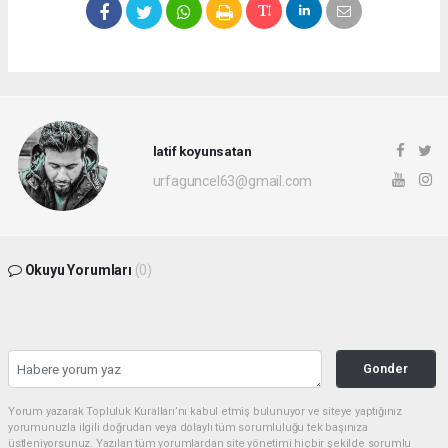
latif koyunsatan
urfaguncel63@gmail.com
Okuyu Yorumları
(0)
Gonder
Yorum yazarak Topluluk Kuralları’nı kabul etmiş bulunuyor ve siteye yaptığınız
yorumunuzla ilgili doğrudan veya dolaylı tüm sorumluluğu tek başınıza
üstleniyorsunuz. Yazılan tüm yorumlardan site yönetimi hiçbir şekilde sorumlu