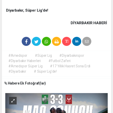
Diyarbakır, Süper Lig’de!
DIYARBAKIR HABERİ
#Amedspor
#Süper Lig
#Diyarbakırspor
#Diyarbakır Haberleri
#Futbol Zaferi
#Amedspor Süper Lig
#17 Yıllık Hasret Sona Erdi
#Diyarbakır
# Süper Lig’de!
Habere Ek Fotoğraf(lar)