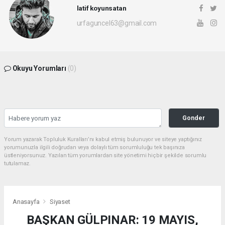
latif koyunsatan
urfaguncel63@gmail.com
Okuyu Yorumları
(0)
Gonder
Yorum yazarak Topluluk Kuralları’nı kabul etmiş bulunuyor ve siteye yaptığınız
yorumunuzla ilgili doğrudan veya dolaylı tüm sorumluluğu tek başınıza
üstleniyorsunuz. Yazılan tüm yorumlardan site yönetimi hiçbir şekilde sorumlu
tutulamaz.
Anasayfa
Siyaset
BAŞKAN GÜLPINAR: 19 MAYIS,