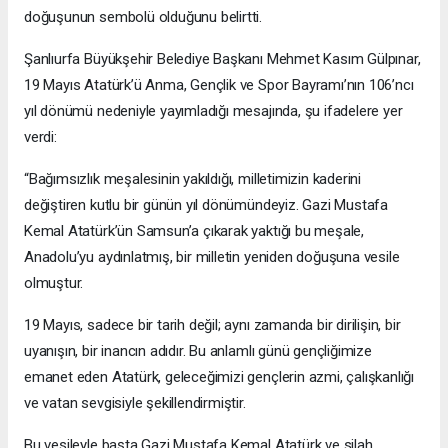
doğuşunun sembolü olduğunu belirtti.
Şanlıurfa Büyükşehir Belediye Başkanı Mehmet Kasım Gülpınar,
19 Mayıs Atatürk’ü Anma, Gençlik ve Spor Bayramı’nın 106’ncı
yıl dönümü nedeniyle yayımladığı mesajında, şu ifadelere yer
verdi:
“Bağımsızlık meşalesinin yakıldığı, milletimizin kaderini
değiştiren kutlu bir günün yıl dönümündeyiz. Gazi Mustafa
Kemal Atatürk’ün Samsun’a çıkarak yaktığı bu meşale,
Anadolu’yu aydınlatmış, bir milletin yeniden doğuşuna vesile
olmuştur.
19 Mayıs, sadece bir tarih değil; aynı zamanda bir dirilişin, bir
uyanışın, bir inancın adıdır. Bu anlamlı günü gençliğimize
emanet eden Atatürk, geleceğimizi gençlerin azmi, çalışkanlığı
ve vatan sevgisiyle şekillendirmiştir.
Bu vesileyle başta Gazi Mustafa Kemal Atatürk ve silah