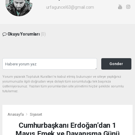
urfaguncel63@gmail.com
Okuyu Yorumları
(0)
Gonder
Yorum yazarak Topluluk Kuralları’nı kabul etmiş bulunuyor ve siteye yaptığınız
yorumunuzla ilgili doğrudan veya dolaylı tüm sorumluluğu tek başınıza
üstleniyorsunuz. Yazılan tüm yorumlardan site yönetimi hiçbir şekilde sorumlu
tutulamaz.
Anasayfa
Siyaset
Cumhurbaşkanı Erdoğan’dan 1
Mayıs Emek ve Dayanışma Günü