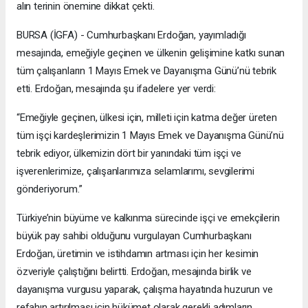
alın terinin önemine dikkat çekti.
BURSA (İGFA) - Cumhurbaşkanı Erdoğan, yayımladığı
mesajında, emeğiyle geçinen ve ülkenin gelişimine katkı sunan
tüm çalışanların 1 Mayıs Emek ve Dayanışma Günü’nü tebrik
etti. Erdoğan, mesajında şu ifadelere yer verdi:
“Emeğiyle geçinen, ülkesi için, milleti için katma değer üreten
tüm işçi kardeşlerimizin 1 Mayıs Emek ve Dayanışma Günü’nü
tebrik ediyor, ülkemizin dört bir yanındaki tüm işçi ve
işverenlerimize, çalışanlarımıza selamlarımı, sevgilerimi
gönderiyorum.”
Türkiye’nin büyüme ve kalkınma sürecinde işçi ve emekçilerin
büyük pay sahibi olduğunu vurgulayan Cumhurbaşkanı
Erdoğan, üretimin ve istihdamın artması için her kesimin
özveriyle çalıştığını belirtti. Erdoğan, mesajında birlik ve
dayanışma vurgusu yaparak, çalışma hayatında huzurun ve
refahın artırılması için hükümet olarak gerekli adımların