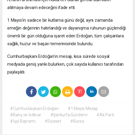
atılmaya devam edeceğini ifade etti.
1 Mayıs’ın sadece bir kutlama günü değil, aynı zamanda
emeğin değerinin hatırlandığı ve dayanışma ruhunun güçlendiği
önemli bir gün olduğuna işaret eden Erdoğan, tüm çalışanlara
sağlık, huzur ve başarı temennisinde bulundu.
Cumhurbaşkanı Erdoğan’ın mesajı, kısa sürede sosyal
medyada geniş yankı bulurken, çok sayıda kullanıcı tarafından
paylaşıldı.
#Cumhurbaşkanı Erdoğan
#1 Mayıs Mesajı
#Barış ve İstikrar
#Şanlıurfa Gündemi
#Ak Parti
#İşçi Bayramı
#Siyaset
#Bursa