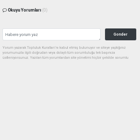
Okuyu Yorumları
(0)
Gonder
Yorum yazarak Topluluk Kuralları’nı kabul etmiş bulunuyor ve siteye yaptığınız
yorumunuzla ilgili doğrudan veya dolaylı tüm sorumluluğu tek başınıza
üstleniyorsunuz. Yazılan tüm yorumlardan site yönetimi hiçbir şekilde sorumlu
tutulamaz.
Anasayfa
Kültür-Sanat
Şanlıurfa’da Manevi Bir Şölen:
Mevlevi Mukabelesi Yoğun İlgi
Gördü
KÜLTÜR-SANAT
02.05.2026 - 13:19, Güncelleme: 02.05.2026 - 13:29