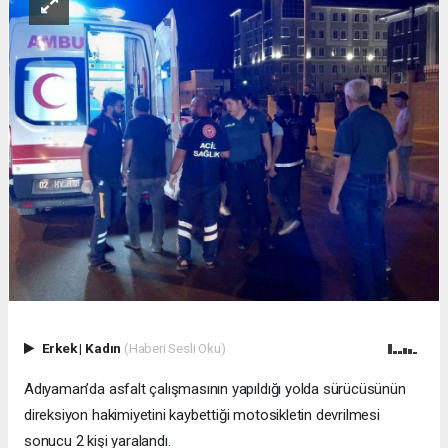
Erkek
|
Kadın
(Haberi Sesli Oku)
Adıyaman’da asfalt çalışmasının yapıldığı yolda sürücüsünün
direksiyon hakimiyetini kaybettiği motosikletin devrilmesi
sonucu 2 kişi yaralandı.