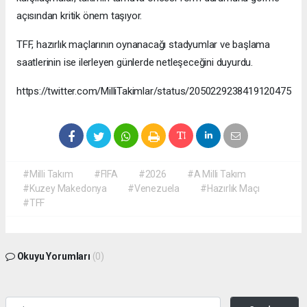
açısından kritik önem taşıyor.
TFF, hazırlık maçlarının oynanacağı stadyumlar ve başlama
saatlerinin ise ilerleyen günlerde netleşeceğini duyurdu.
https://twitter.com/MilliTakimlar/status/2050229238419120475
#Milli Takım
#FIFA
#2026
#A Milli Takım
#Kuzey Makedonya
#Venezuela
#Hazırlık Maçı
#TFF
Okuyu Yorumları
(0)