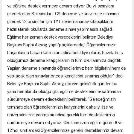
ve eğitime destek vermeye devam ediyor. Bu yıl sınavlara
girecek olan 8’ci sınıflar LGS deneme ve üniversite sınavına
girecek 12’ci sınıflar için TYT deneme sınav kitapçıklarını
hazırlatarak okullarda deneme sınavı yapılmasını sağladı.
Eğitime her zaman destek vereceklerini belirten Belediye
Başkanı Suphi Aksoy, yaptığı açıklamada," Öğrencilerimizin
başarılarına başarı katmaları adına belediye olarak hazırlatmış
olduğumuz deneme kitapçıklarımızı tüm okullarımıza dağıttık.
Yapılan deneme sınavında öğrencilerimiz hem bilgilerini hem de
yapılacak olan sınavlar öncesi kendilerini sınamış oldular" dedi.
Belediye Başkanı Suphi Aksoy, göreve geldiği ilk günden bu
yana her alanda olduğu gibi eğitime desteklerini aksatmadan
sürdürmeye devam edeceklerini belirterek, "Geleceğimizin
teminatı olan öğrencilerimizin kariyerlerini daha iyi lise ve
üniversitelerde yapmaları adına gerekli tüm desteklerimizi
sürdürmeye devam ediyoruz. Okullarımızda eğitim gören 8 ve
12’nci sınıflardaki öğrencilerimize gerekli desteklerimiz devam