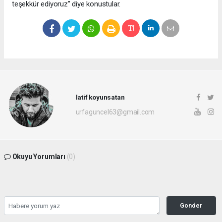
teşekkür ediyoruz" diye konustular.
latif koyunsatan
urfaguncel63@gmail.com
Okuyu Yorumları
(0)
Gonder