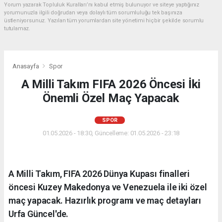
Yorum yazarak Topluluk Kuralları’nı kabul etmiş bulunuyor ve siteye yaptığınız
yorumunuzla ilgili doğrudan veya dolaylı tüm sorumluluğu tek başınıza
üstleniyorsunuz. Yazılan tüm yorumlardan site yönetimi hiçbir şekilde sorumlu
tutulamaz.
Anasayfa
Spor
A Milli Takım FIFA 2026 Öncesi İki
Önemli Özel Maç Yapacak
SPOR
01.05.2026 - 18:30, Güncelleme: 01.05.2026 - 23:18
A Milli Takım, FIFA 2026 Dünya Kupası finalleri
öncesi Kuzey Makedonya ve Venezuela ile iki özel
maç yapacak. Hazırlık programı ve maç detayları
Urfa Güncel'de.