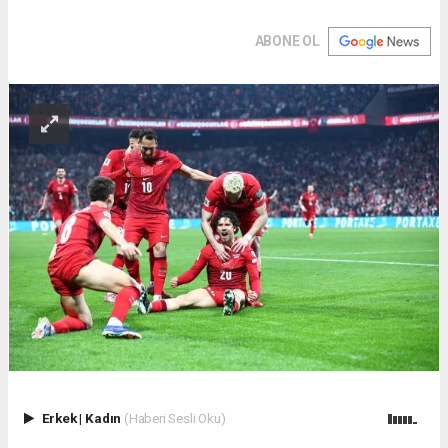
ABONE OL
Erkek
|
Kadın
(Haberi Sesli Oku)