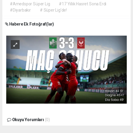
#Amedspor Süper Lig
#17 Yıllık Hasret Sona Erdi
#Diyarbakır
# Süper Lig’de!
Habere Ek Fotoğraf(lar)
Okuyu Yorumları
(0)