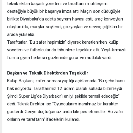
teknik ekibin başarılı yönetimi ve taraftarın muhteşem
desteğiyle büyük bir başarıya imza attı. Maçın son düdüğüyle
birlikte Diyarbakır’da adeta bayram havası esti; araç konvoyları
oluşturuldu, marşlar söylendi, gözyaşları ve sevinç çığlıkları bir
arada yükseldi.
Taraftarlar, “Bu zafer hepimizin” diyerek kenetlenirken, kulüp
yönetimi ve futbolcular da tribünlere teşekkür etti. Yeşil-kırmızılı
forma giyen herkesin gözlerinde gurur ve mutluluk vardı.
Başkan ve Teknik Direktörden Teşekkür
Kulüp Başkanı, zafer sonrası yaptığı açıklamada “Bu şehir bunu
hak ediyordu. Taraftarımız 12. adam olarak sahada bizimleydi.
Şimdi Süper Lig’de Diyarbakır’ı en iyi şekilde temsil edeceğiz”
dedi. Teknik Direktör ise “Oyuncularım inanılmaz bir karakter
gösterdi. Geriye düştüğümüz anda bile pes etmediler. Bu zafer
onların ve taraftarın” ifadelerini kullandı.