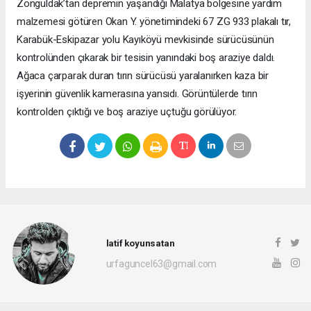
Zonguldak’tan depremin yaşandığı Malatya bölgesine yardım
malzemesi götüren Okan Y. yönetimindeki 67 ZG 933 plakalı tır,
Karabük-Eskipazar yolu Kayıköyü mevkisinde sürücüsünün
kontrolünden çıkarak bir tesisin yanındaki boş araziye daldı.
Ağaca çarparak duran tırın sürücüsü yaralanırken kaza bir
işyerinin güvenlik kamerasına yansıdı. Görüntülerde tırın
kontrolden çıktığı ve boş araziye uçtuğu görülüyor.
latif koyunsatan
urfaguncel63@gmail.com