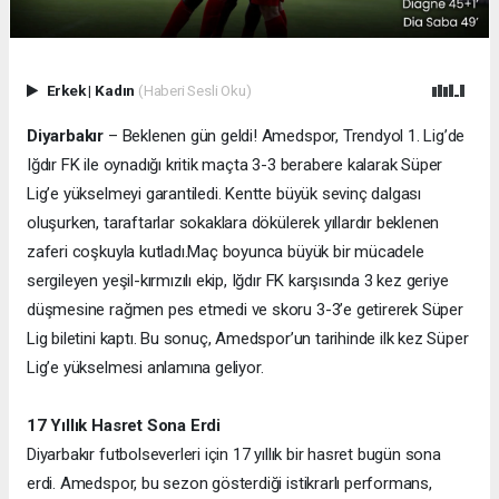
Erkek
|
Kadın
(Haberi Sesli Oku)
Diyarbakır
– Beklenen gün geldi! Amedspor, Trendyol 1. Lig’de
Iğdır FK ile oynadığı kritik maçta 3-3 berabere kalarak Süper
Lig’e yükselmeyi garantiledi. Kentte büyük sevinç dalgası
oluşurken, taraftarlar sokaklara dökülerek yıllardır beklenen
zaferi coşkuyla kutladı.
Maç boyunca büyük bir mücadele
sergileyen yeşil-kırmızılı ekip, Iğdır FK karşısında 3 kez geriye
düşmesine rağmen pes etmedi ve skoru 3-3’e getirerek Süper
Lig biletini kaptı. Bu sonuç, Amedspor’un tarihinde ilk kez Süper
Lig’e yükselmesi anlamına geliyor.
17 Yıllık Hasret Sona Erdi
Diyarbakır futbolseverleri için 17 yıllık bir hasret bugün sona
erdi. Amedspor, bu sezon gösterdiği istikrarlı performans,