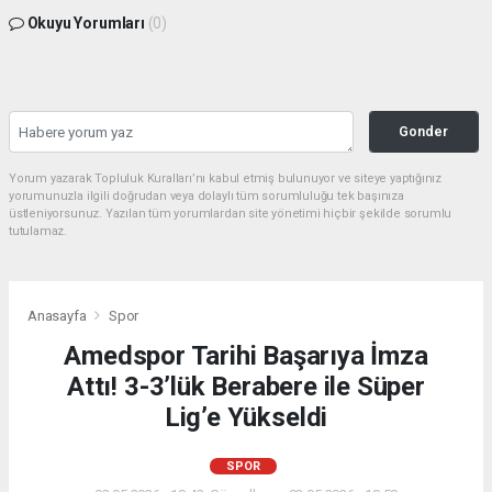
Okuyu Yorumları
(0)
Gonder
Yorum yazarak Topluluk Kuralları’nı kabul etmiş bulunuyor ve siteye yaptığınız
yorumunuzla ilgili doğrudan veya dolaylı tüm sorumluluğu tek başınıza
üstleniyorsunuz. Yazılan tüm yorumlardan site yönetimi hiçbir şekilde sorumlu
tutulamaz.
Anasayfa
Spor
Amedspor Tarihi Başarıya İmza
Attı! 3-3’lük Berabere ile Süper
Lig’e Yükseldi
SPOR