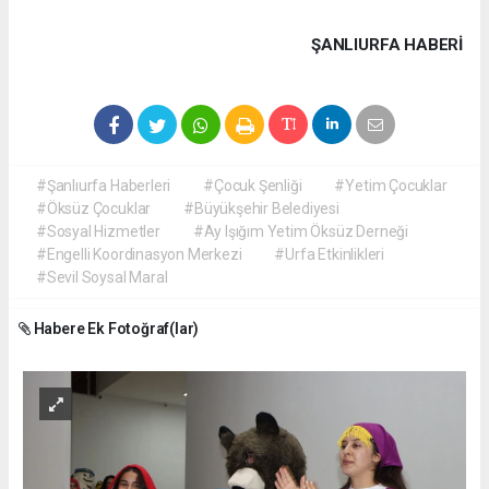
ŞANLIURFA HABERİ
#Şanlıurfa Haberleri
#Çocuk Şenliği
#Yetim Çocuklar
#Öksüz Çocuklar
#Büyükşehir Belediyesi
#Sosyal Hizmetler
#Ay Işığım Yetim Öksüz Derneği
#Engelli Koordinasyon Merkezi
#Urfa Etkinlikleri
#Sevil Soysal Maral
Habere Ek Fotoğraf(lar)