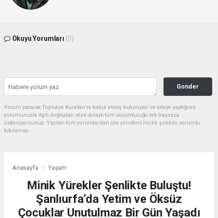
Okuyu Yorumları
(0)
Gonder
Yorum yazarak Topluluk Kuralları’nı kabul etmiş bulunuyor ve siteye yaptığınız
yorumunuzla ilgili doğrudan veya dolaylı tüm sorumluluğu tek başınıza
üstleniyorsunuz. Yazılan tüm yorumlardan site yönetimi hiçbir şekilde sorumlu
tutulamaz.
Anasayfa
Yaşam
Minik Yürekler Şenlikte Buluştu!
Şanlıurfa’da Yetim ve Öksüz
Çocuklar Unutulmaz Bir Gün Yaşadı