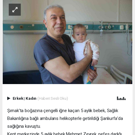
Erkek
|
Kadın
(Haberi Sesli Oku)
Şırnak’ta boğazına çengelli iğne kaçan 5 aylık bebek, Sağlık
Bakanlığına bağlı ambulans helikopterle getirildiği Şanlıurfa’da
sağlığına kavuştu.
Kent merkezinde 5 aylık bebek Mehmet Zeyrek, nefes darlığı