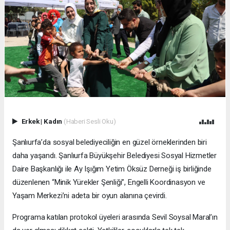
Erkek
|
Kadın
(Haberi Sesli Oku)
Şanlıurfa’da sosyal belediyeciliğin en güzel örneklerinden biri
daha yaşandı. Şanlıurfa Büyükşehir Belediyesi Sosyal Hizmetler
Daire Başkanlığı ile Ay Işığım Yetim Öksüz Derneği iş birliğinde
düzenlenen “Minik Yürekler Şenliği”, Engelli Koordinasyon ve
Yaşam Merkezi’ni adeta bir oyun alanına çevirdi.
Programa katılan protokol üyeleri arasında Sevil Soysal Maral’ın