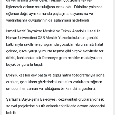
da yer alması dikkat çekti. Yetkililer, çocuklarla tek tek
ilgilenerek onların mutluluğuna ortak oldu. Etkinlikte yalnızca
eğlence değil, aynı zamanda paylaşma, dayanışma ve
yardımlaşma duygularının da aşılanması hedeflendi.
İsmail Nazif Bayraktar Mesleki ve Teknik Anadolu Lisesi ile
Harran Üniversitesi OSB Meslek Yüksekokulu’nun gönüllü
katkılarıyla şekillenen programda çocuklar; ebru sanatı, halat
çekme, çuval yarışı, yumurta taşıma gibi birçok aktivitede ter
döktü, kahkahalar attı. Dereceye giren minikler madalyalarını
büyük bir gururla taşıdı.
Etkinlik, kesilen dev pasta ve toplu hatıra fotoğraflarıyla sona
ererken, çocukların gözlerindeki ışıltı tüm zorluklara rağmen
umudun her zaman var olduğunu bir kez daha gösterdi.
Şanlıurfa Büyükşehir Belediyesi, dezavantajlı gruplara yönelik
sosyal projelerine bu tür anlamlı etkinliklerle devam edeceğini
belirtti.