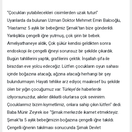
“Çocukları yutabilecekleri cisimlerden uzak tutun”
Uyarılarda da bulunan Uzman Doktor Mehmet Emin Balcıoğlu,
“Hastamız 5 aylık bir bebeğimiz Şırnak’tan bize gönderildi.
Yanlışlıkla çengelli iğne yutmuş, çok şirin bir bebek.
Ameliyathaneye aldık, Çok şükür kendisi geldikten sonra
endoskopi ile çengelli iğneyi sorunsuz bir şekilde çıkardık.
Bugün tahlillerini yaptık, grafilerini çektik. İnşallah şifa ile
birazdan eve yolcu edeceğiz. Lütfen çocukların oyun sahası
içinde boğazına atacağı, ağzına atacağı herhangi bir şey
bulundurmayın. Hayati tehlike arz ediyor, maalesef bu şekilde
ölen bir yığın çocuğumuz var. Türkiye’de haberlerde
izliyorsunuzdur, aileler dikkatli olurlarsa çok sevinirim.
Çocuklarımız bizim kıymetlimiz, onlara sahip çıkın lütfen" dedi.
Baba Münir Zeyrek ise “Şırnak merkezde ikamet etmekteyiz.
Şırnak’ta 5 aylık bebeğimizin boğazına çengelli iğne takıldı.
Çengelli iğnenin takılması sonucunda Şırnak Devlet