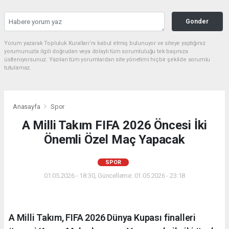
Gonder
Yorum yazarak Topluluk Kuralları’nı kabul etmiş bulunuyor ve siteye yaptığınız
yorumunuzla ilgili doğrudan veya dolaylı tüm sorumluluğu tek başınıza
üstleniyorsunuz. Yazılan tüm yorumlardan site yönetimi hiçbir şekilde sorumlu
tutulamaz.
Anasayfa
Spor
A Milli Takım FIFA 2026 Öncesi İki
Önemli Özel Maç Yapacak
SPOR
01.05.2026 - 18:30, Güncelleme: 01.05.2026 - 23:18
A Milli Takım, FIFA 2026 Dünya Kupası finalleri