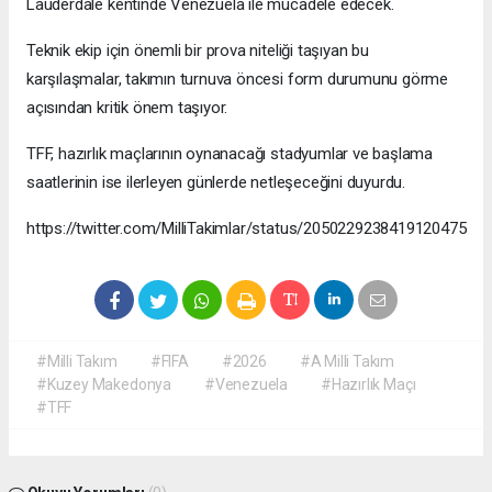
Lauderdale kentinde Venezuela ile mücadele edecek.
Teknik ekip için önemli bir prova niteliği taşıyan bu
karşılaşmalar, takımın turnuva öncesi form durumunu görme
açısından kritik önem taşıyor.
TFF, hazırlık maçlarının oynanacağı stadyumlar ve başlama
saatlerinin ise ilerleyen günlerde netleşeceğini duyurdu.
https://twitter.com/MilliTakimlar/status/2050229238419120475
#Milli Takım
#FIFA
#2026
#A Milli Takım
#Kuzey Makedonya
#Venezuela
#Hazırlık Maçı
#TFF