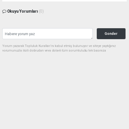
Okuyu Yorumları
(0)
Gonder
Yorum yazarak Topluluk Kuralları’nı kabul etmiş bulunuyor ve siteye yaptığınız
yorumunuzla ilgili doğrudan veya dolaylı tüm sorumluluğu tek başınıza
üstleniyorsunuz. Yazılan tüm yorumlardan site yönetimi hiçbir şekilde sorumlu
tutulamaz.
Anasayfa
Ekonomi
ABD ve İsrail'in Suriye ile Türkiye
arasındaki yakınlaşmaya tepkisi ne
olacak?
EKONOMI
22.07.2024 - 14:29, Güncelleme: 01.05.2026 - 23:00