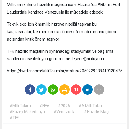
Millilerimiz, ikinci hazırlık maçında ise 6 Haziran’da ABD’nin Fort
Lauderdale kentinde Venezuela ile mücadele edecek.
Teknik ekip için önemli bir prova niteliği taşıyan bu
karşılaşmalar, takımın turnuva öncesi form durumunu görme
açısından kritik önem taşıyor.
TFF, hazırlık maçlarının oynanacağı stadyumlar ve başlama
saatlerinin ise ilerleyen günlerde netleşeceğini duyurdu.
https://twitter.com/MilliTakimlar/status/2050229238419120475
#Milli Takım
#FIFA
#2026
#A Milli Takım
#Kuzey Makedonya
#Venezuela
#Hazırlık Maçı
#TFF