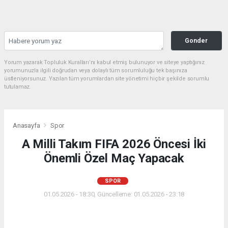
Gonder
Yorum yazarak Topluluk Kuralları’nı kabul etmiş bulunuyor ve siteye yaptığınız
yorumunuzla ilgili doğrudan veya dolaylı tüm sorumluluğu tek başınıza
üstleniyorsunuz. Yazılan tüm yorumlardan site yönetimi hiçbir şekilde sorumlu
tutulamaz.
Anasayfa
Spor
A Milli Takım FIFA 2026 Öncesi İki
Önemli Özel Maç Yapacak
SPOR
01.05.2026 - 18:30, Güncelleme: 01.05.2026 - 23:18