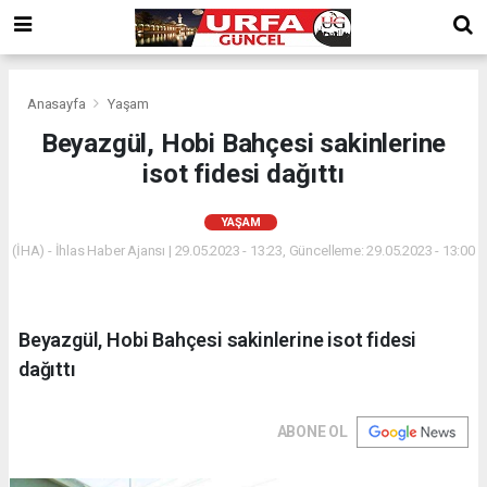
Anasayfa
Yaşam
Beyazgül, Hobi Bahçesi sakinlerine
isot fidesi dağıttı
YAŞAM
(İHA) - İhlas Haber Ajansı | 29.05.2023 - 13:23, Güncelleme: 29.05.2023 - 13:00
Beyazgül, Hobi Bahçesi sakinlerine isot fidesi
dağıttı
ABONE OL