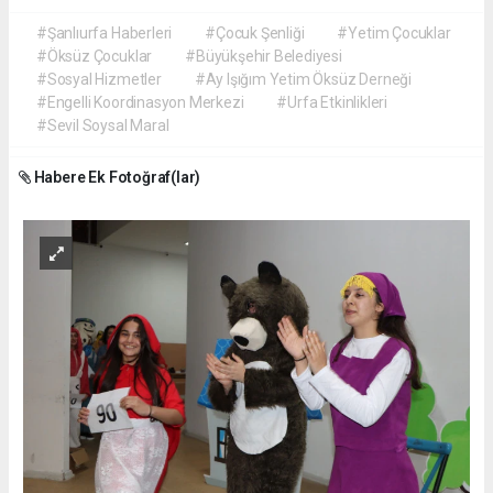
#Şanlıurfa Haberleri
#Çocuk Şenliği
#Yetim Çocuklar
#Öksüz Çocuklar
#Büyükşehir Belediyesi
#Sosyal Hizmetler
#Ay Işığım Yetim Öksüz Derneği
#Engelli Koordinasyon Merkezi
#Urfa Etkinlikleri
#Sevil Soysal Maral
Habere Ek Fotoğraf(lar)