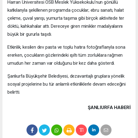
Harran Üniversitesi OSB Meslek Yüksekokulu’nun gönüllü
katkılarıyla şekillenen programda çocuklar; ebru sanatı, halat
çekme, çuval yarışı, yumurta taşıma gibi birçok aktivitede ter
döktü, kahkahalar attı. Dereceye giren minikler madalyalarını
büyük bir gururla taşıdı.
Etkinlik, kesilen dev pasta ve toplu hatıra fotoğraflarıyla sona
ererken, çocukların gözlerindeki ışıltı tüm zorluklara rağmen
umudun her zaman var olduğunu bir kez daha gösterdi.
Şanlıurfa Büyükşehir Belediyesi, dezavantajlı gruplara yönelik
sosyal projelerine bu tür anlamlı etkinliklerle devam edeceğini
belirtti.
ŞANLIURFA HABERİ