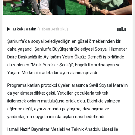
Erkek
|
Kadın
(Haberi Sesli Oku)
Şanlıurfa’da sosyal belediyeciliğin en güzel örneklerinden biri
daha yaşandı. Şanlıurfa Büyükşehir Belediyesi Sosyal Hizmetler
Daire Başkanlığı ile Ay Işığım Yetim Öksüz Derneği iş birliğinde
düzenlenen “Minik Yürekler Şenliği”, Engelli Koordinasyon ve
Yaşam Merkezi’ni adeta bir oyun alanına çevirdi.
Programa katılan protokol üyeleri arasında Sevil Soysal Maral’ın
da yer alması dikkat çekti. Yetkililer, çocuklarla tek tek
ilgilenerek onların mutluluğuna ortak oldu. Etkinlikte yalnızca
eğlence değil, aynı zamanda paylaşma, dayanışma ve
yardımlaşma duygularının da aşılanması hedeflendi.
İsmail Nazif Bayraktar Mesleki ve Teknik Anadolu Lisesi ile