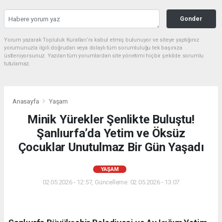
Gonder
Yorum yazarak Topluluk Kuralları’nı kabul etmiş bulunuyor ve siteye yaptığınız
yorumunuzla ilgili doğrudan veya dolaylı tüm sorumluluğu tek başınıza
üstleniyorsunuz. Yazılan tüm yorumlardan site yönetimi hiçbir şekilde sorumlu
tutulamaz.
Anasayfa
Yaşam
Minik Yürekler Şenlikte Buluştu!
Şanlıurfa’da Yetim ve Öksüz
Çocuklar Unutulmaz Bir Gün Yaşadı
YAŞAM
02.05.2026 - 12:57, Güncelleme: 02.05.2026 - 13:07