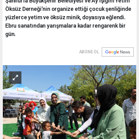
Şanlıurfa Büyükşehir Belediyesi ve Ay Işığım Yetim
Öksüz Derneği’nin organize ettiği çocuk şenliğinde
yüzlerce yetim ve öksüz minik, doyasıya eğlendi.
Ebru sanatından yarışmalara kadar rengarenk bir
gün.
ABONE OL