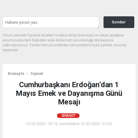
Gonder
Yorum yazarak Topluluk Kuralları’nı kabul etmiş bulunuyor ve siteye yaptığınız
yorumunuzla ilgili doğrudan veya dolaylı tüm sorumluluğu tek başınıza
üstleniyorsunuz. Yazılan tüm yorumlardan site yönetimi hiçbir şekilde sorumlu
tutulamaz.
Anasayfa
Siyaset
Cumhurbaşkanı Erdoğan’dan 1
Mayıs Emek ve Dayanışma Günü
Mesajı
SIYASET
01.05.2026 - 16:15, Güncelleme: 01.05.2026 - 23:24