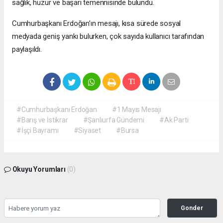
sağlık, huzur ve başarı temennisinde bulundu.
Cumhurbaşkanı Erdoğan’ın mesajı, kısa sürede sosyal
medyada geniş yankı bulurken, çok sayıda kullanıcı tarafından
paylaşıldı.
#Cumhurbaşkanı Erdoğan
#1 Mayıs Mesajı
#Barış ve İstikrar
#Şanlıurfa Gündemi
#Ak Parti
#İşçi Bayramı
#Siyaset
#Bursa
Okuyu Yorumları
(0)
Gonder