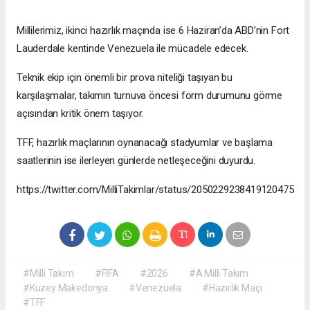
Millilerimiz, ikinci hazırlık maçında ise 6 Haziran’da ABD’nin Fort
Lauderdale kentinde Venezuela ile mücadele edecek.
Teknik ekip için önemli bir prova niteliği taşıyan bu
karşılaşmalar, takımın turnuva öncesi form durumunu görme
açısından kritik önem taşıyor.
TFF, hazırlık maçlarının oynanacağı stadyumlar ve başlama
saatlerinin ise ilerleyen günlerde netleşeceğini duyurdu.
https://twitter.com/MilliTakimlar/status/2050229238419120475
#Milli Takım
#FIFA
#2026
#A Milli Takım
#Kuzey Makedonya
#Venezuela
#Hazırlık Maçı
#TFF