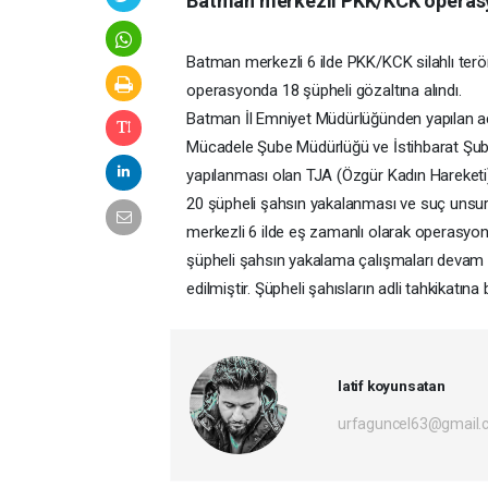
Batman merkezli PKK/KCK operasy
Batman merkezli 6 ilde PKK/KCK silahlı ter
operasyonda 18 şüpheli gözaltına alındı.
Batman İl Emniyet Müdürlüğünden yapılan a
Mücadele Şube Müdürlüğü ve İstihbarat Şub
yapılanması olan TJA (Özgür Kadın Hareketi) a
20 şüpheli şahsın yakalanması ve suç unsur
merkezli 6 ilde eş zamanlı olarak operasyon 
şüpheli şahsın yakalama çalışmaları devam e
edilmiştir. Şüpheli şahısların adli tahkikatına 
latif koyunsatan
urfaguncel63@gmail.