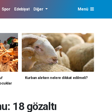
Spor
Edebiyat
Diğer
Menü
u!
Kurban alırken nelere dikkat edilmeli?
ocuklar
: 18 gözaltı