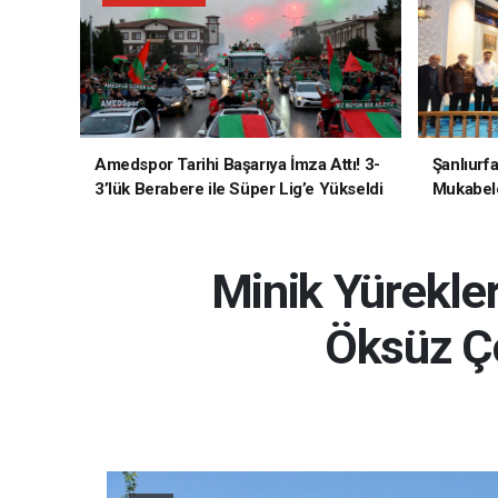
Amedspor Tarihi Başarıya İmza Attı! 3-
Şanlıurf
3’lük Berabere ile Süper Lig’e Yükseldi
Mukabele
Minik Yürekler
Öksüz Ço