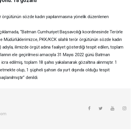
onu: 18 gözaltı
ör örgütünün sözde kadın yapılanmasına yönelik düzenlenen
çıklamada, “Batman Cumhuriyet Başsavcılığı koordinesinde Terörle
e Müdürlüklerimizce, PKK/KCK silahlı terör örgütünün sözde kadın
dıyla, ilimizde örgüt adına faaliyet gösterdiği tespit edilen, toplam
larının ele geçirilmesi amacıyla 31 Mayıs 2022 günü Batman
icra edilmiş, toplam 18 şahıs yakalanarak gözaltına alınmıştır. 1
tmekte olup, 1 şüpheli şahsın da yurt dışında olduğu tespit
başlanılmıştır” denildi.
com