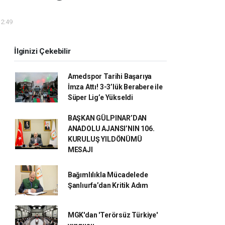
12:49
İlginizi Çekebilir
Amedspor Tarihi Başarıya
İmza Attı! 3-3’lük Berabere ile
Süper Lig’e Yükseldi
BAŞKAN GÜLPINAR’DAN
ANADOLU AJANSI’NIN 106.
KURULUŞ YILDÖNÜMÜ
MESAJI
Bağımlılıkla Mücadelede
Şanlıurfa’dan Kritik Adım
MGK'dan 'Terörsüz Türkiye'