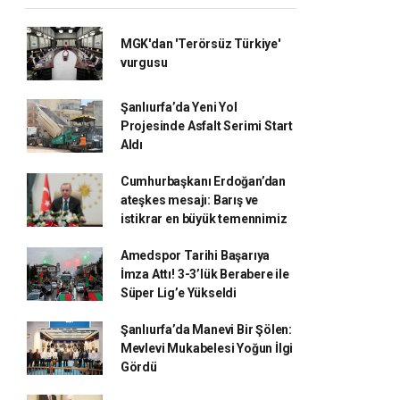
MGK'dan 'Terörsüz Türkiye'
vurgusu
Şanlıurfa’da Yeni Yol
Projesinde Asfalt Serimi Start
Aldı
Cumhurbaşkanı Erdoğan’dan
ateşkes mesajı: Barış ve
istikrar en büyük temennimiz
Amedspor Tarihi Başarıya
İmza Attı! 3-3’lük Berabere ile
Süper Lig’e Yükseldi
Şanlıurfa’da Manevi Bir Şölen:
Mevlevi Mukabelesi Yoğun İlgi
Gördü