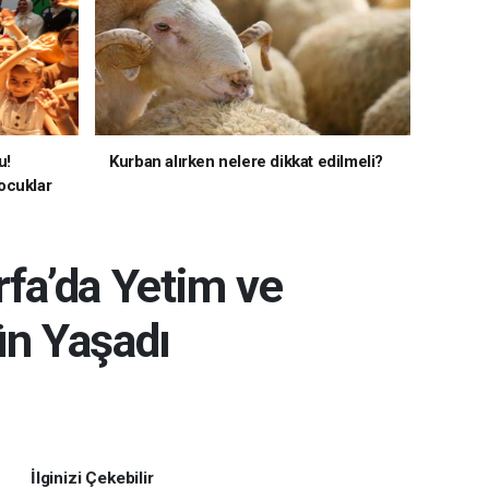
u!
Kurban alırken nelere dikkat edilmeli?
ocuklar
rfa’da Yetim ve
ün Yaşadı
İlginizi Çekebilir