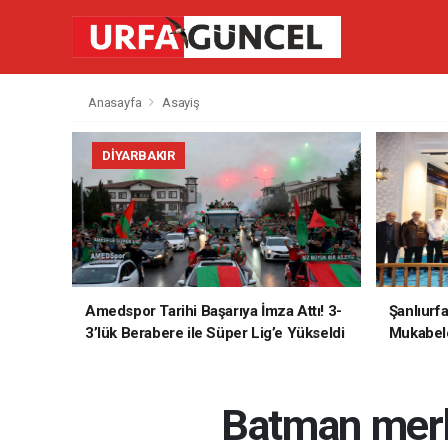
Anasayfa
Asayiş
DIYARBAKIR
Amedspor Tarihi Başarıya İmza Attı! 3-
Şanlıurf
3’lük Berabere ile Süper Lig’e Yükseldi
Mukabele
Batman merk