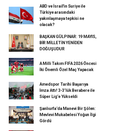
ABD ve İsrail'in Suriye ile
Türkiye arasındaki
yakınlaşmaya tepkisi ne
olacak?
BAŞKAN GÜLPINAR: 19 MAYIS,
BİR MİLLETİN YENİDEN
DOĞUŞUDUR
A Milli Takım FIFA 2026 Öncesi
İki Önemli Özel Maç Yapacak
Amedspor Tarihi Başarıya
İmza Attı! 3-3’lük Berabere ile
Süper Lig’e Yükseldi
Şanlıurfa’da Manevi Bir Şölen:
Mevlevi Mukabelesi Yoğun İlgi
Gördü