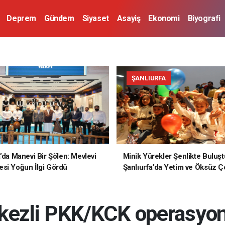
Deprem
Gündem
Siyaset
Asayiş
Ekonomi
Biyografi
ŞANLIURFA
a’da Manevi Bir Şölen: Mevlevi
Minik Yürekler Şenlikte Buluşt
si Yoğun İlgi Gördü
Şanlıurfa’da Yetim ve Öksüz Ç
Unutulmaz Bir Gün Yaşadı
ezli PKK/KCK operasyonu