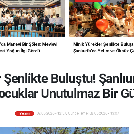
a’da Manevi Bir Şölen: Mevlevi
Minik Yürekler Şenlikte Buluşt
si Yoğun İlgi Gördü
Şanlıurfa’da Yetim ve Öksüz Ç
Unutulmaz Bir Gün Yaşadı
 Şenlikte Buluştu! Şanlıu
cuklar Unutulmaz Bir G
02.05.2026 - 12:57, Güncelleme: 02.05.2026 - 13:07
Yaşam