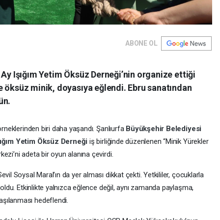
ABONE OL
 Ay Işığım Yetim Öksüz Derneği’nin organize ettiği
e öksüz minik, doyasıya eğlendi. Ebru sanatından
ün.
örneklerinden biri daha yaşandı. Şanlıurfa
Büyükşehir Belediyesi
şığım Yetim Öksüz Derneği
iş birliğinde düzenlenen “Minik Yürekler
ezi’ni adeta bir oyun alanına çevirdi.
il Soysal Maral’ın da yer alması dikkat çekti. Yetkililer, çocuklarla
k oldu. Etkinlikte yalnızca eğlence değil, aynı zamanda paylaşma,
aşılanması hedeflendi.