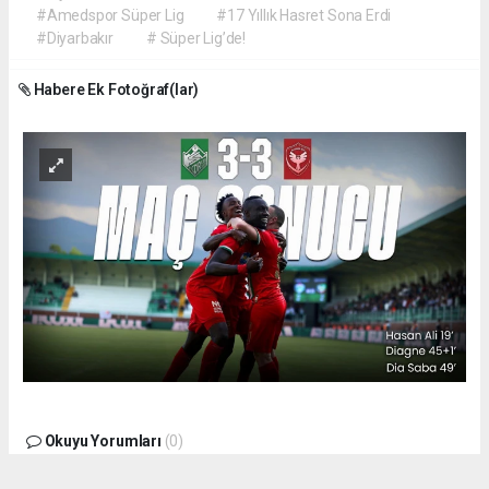
#Amedspor Süper Lig
#17 Yıllık Hasret Sona Erdi
#Diyarbakır
# Süper Lig’de!
Habere Ek Fotoğraf(lar)
Okuyu Yorumları
(0)