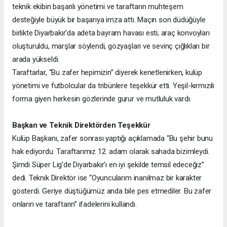
teknik ekibin başarılı yönetimi ve taraftarın muhteşem
desteğiyle büyük bir başarıya imza attı. Maçın son düdüğüyle
birlikte Diyarbakır’da adeta bayram havası esti; araç konvoyları
oluşturuldu, marşlar söylendi, gözyaşları ve sevinç çığlıkları bir
arada yükseldi.
Taraftarlar, “Bu zafer hepimizin” diyerek kenetlenirken, kulüp
yönetimi ve futbolcular da tribünlere teşekkür etti. Yeşil-kırmızılı
forma giyen herkesin gözlerinde gurur ve mutluluk vardı.
Başkan ve Teknik Direktörden Teşekkür
Kulüp Başkanı, zafer sonrası yaptığı açıklamada “Bu şehir bunu
hak ediyordu. Taraftarımız 12. adam olarak sahada bizimleydi.
Şimdi Süper Lig’de Diyarbakır’ı en iyi şekilde temsil edeceğiz”
dedi. Teknik Direktör ise “Oyuncularım inanılmaz bir karakter
gösterdi. Geriye düştüğümüz anda bile pes etmediler. Bu zafer
onların ve taraftarın” ifadelerini kullandı.