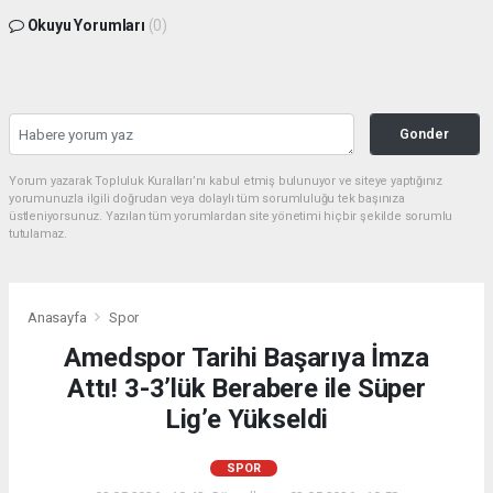
Okuyu Yorumları
(0)
Gonder
Yorum yazarak Topluluk Kuralları’nı kabul etmiş bulunuyor ve siteye yaptığınız
yorumunuzla ilgili doğrudan veya dolaylı tüm sorumluluğu tek başınıza
üstleniyorsunuz. Yazılan tüm yorumlardan site yönetimi hiçbir şekilde sorumlu
tutulamaz.
Anasayfa
Spor
Amedspor Tarihi Başarıya İmza
Attı! 3-3’lük Berabere ile Süper
Lig’e Yükseldi
SPOR