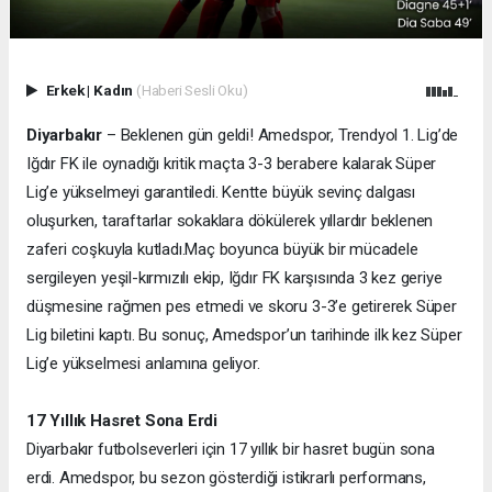
Erkek
|
Kadın
(Haberi Sesli Oku)
Diyarbakır
– Beklenen gün geldi! Amedspor, Trendyol 1. Lig’de
Iğdır FK ile oynadığı kritik maçta 3-3 berabere kalarak Süper
Lig’e yükselmeyi garantiledi. Kentte büyük sevinç dalgası
oluşurken, taraftarlar sokaklara dökülerek yıllardır beklenen
zaferi coşkuyla kutladı.
Maç boyunca büyük bir mücadele
sergileyen yeşil-kırmızılı ekip, Iğdır FK karşısında 3 kez geriye
düşmesine rağmen pes etmedi ve skoru 3-3’e getirerek Süper
Lig biletini kaptı. Bu sonuç, Amedspor’un tarihinde ilk kez Süper
Lig’e yükselmesi anlamına geliyor.
17 Yıllık Hasret Sona Erdi
Diyarbakır futbolseverleri için 17 yıllık bir hasret bugün sona
erdi. Amedspor, bu sezon gösterdiği istikrarlı performans,