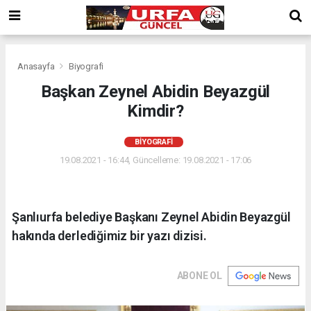
Anasayfa
Biyografi
Başkan Zeynel Abidin Beyazgül
Kimdir?
BIYOGRAFI
19.08.2021 - 16:44, Güncelleme: 19.08.2021 - 17:06
Şanlıurfa belediye Başkanı Zeynel Abidin Beyazgül
hakında derlediğimiz bir yazı dizisi.
ABONE OL