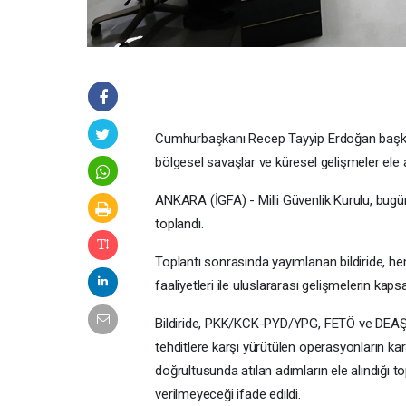
Cumhurbaşkanı Recep Tayyip Erdoğan başkanl
bölgesel savaşlar ve küresel gelişmeler ele a
ANKARA (İGFA) - Milli Güvenlik Kurulu, bu
toplandı.
Toplantı sonrasında yayımlanan bildiride, h
faaliyetleri ile uluslararası gelişmelerin kapsam
Bildiride, PKK/KCK-PYD/YPG, FETÖ ve DEAŞ baş
tehditlere karşı yürütülen operasyonların kar
doğrultusunda atılan adımların ele alındığı 
verilmeyeceği ifade edildi.