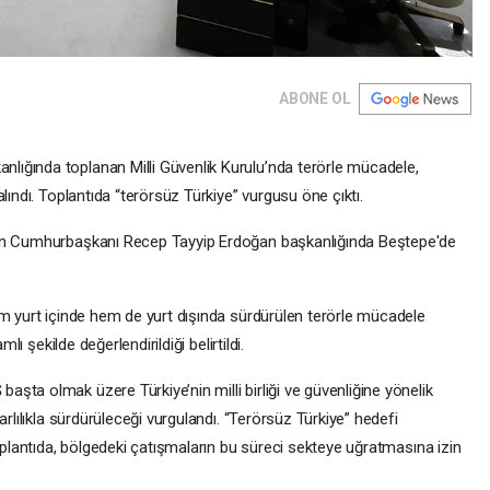
ABONE OL
ığında toplanan Milli Güvenlik Kurulu’nda terörle mücadele,
lındı. Toplantıda “terörsüz Türkiye” vurgusu öne çıktı.
gün Cumhurbaşkanı Recep Tayyip Erdoğan başkanlığında Beştepe'de
em yurt içinde hem de yurt dışında sürdürülen terörle mücadele
lı şekilde değerlendirildiği belirtildi.
ta olmak üzere Türkiye’nin milli birliği ve güvenliğine yönelik
arlılıkla sürdürüleceği vurgulandı. “Terörsüz Türkiye” hedefi
toplantıda, bölgedeki çatışmaların bu süreci sekteye uğratmasına izin