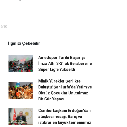
16:10
İlginizi Çekebilir
Amedspor Tarihi Başarıya
İmza Attı! 3-3’lük Berabere ile
Süper Lig’e Yükseldi
Minik Yürekler Şenlikte
Buluştu! Şanlıurfa’da Yetim ve
Öksüz Çocuklar Unutulmaz
Bir Gün Yaşadı
Cumhurbaşkanı Erdoğan’dan
ateşkes mesajı: Barış ve
istikrar en büyük temennimiz