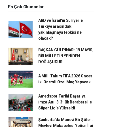
En Çok Okunanlar
ABD ve İsrail'in Suriye ile
Türkiye arasındaki
yakınlaşmaya tepkisi ne
olacak?
BAŞKAN GÜLPINAR: 19 MAYIS,
BİR MİLLETİN YENİDEN
DOĞUŞUDUR
A Milli Takım FIFA 2026 Öncesi
İki Önemli Özel Maç Yapacak
Amedspor Tarihi Başarıya
İmza Attı! 3-3’lük Berabere ile
Süper Lig’e Yükseldi
Şanlıurfa’da Manevi Bir Şölen:
Mevlevi Mukabelesi Yoğun İlgi