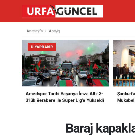
Anasayfa
Asayiş
DIYARBAKIR
Amedspor Tarihi Başarıya İmza Attı! 3-
Şanlıurf
3’lük Berabere ile Süper Lig’e Yükseldi
Mukabele
Baraj kapakl