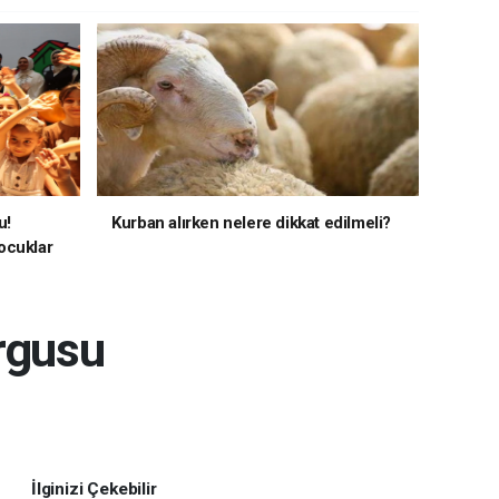
u!
Kurban alırken nelere dikkat edilmeli?
ocuklar
urgusu
İlginizi Çekebilir