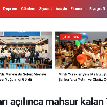
Deprem
Gündem
Siyaset
Asayiş
Ekonomi
Biyografi
ŞANLIURFA
a’da Manevi Bir Şölen: Mevlevi
Minik Yürekler Şenlikte Buluşt
si Yoğun İlgi Gördü
Şanlıurfa’da Yetim ve Öksüz Ç
Unutulmaz Bir Gün Yaşadı
arı açılınca mahsur kalan 