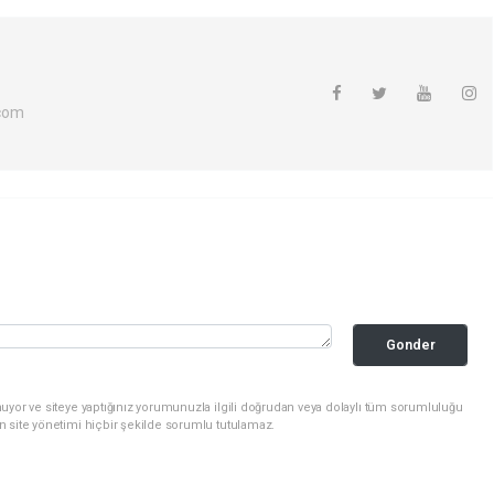
com
Gonder
uyor ve siteye yaptığınız yorumunuzla ilgili doğrudan veya dolaylı tüm sorumluluğu
n site yönetimi hiçbir şekilde sorumlu tutulamaz.