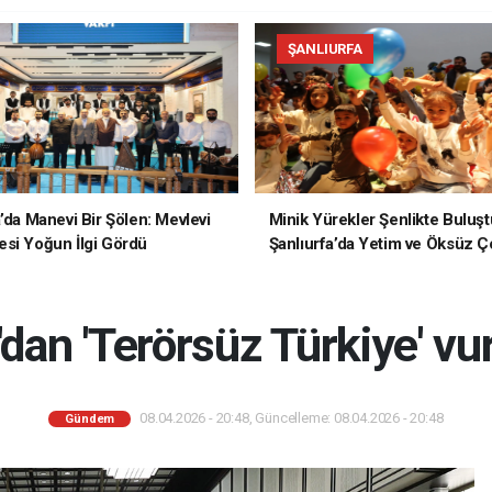
ŞANLIURFA
a’da Manevi Bir Şölen: Mevlevi
Minik Yürekler Şenlikte Buluşt
si Yoğun İlgi Gördü
Şanlıurfa’da Yetim ve Öksüz Ç
Unutulmaz Bir Gün Yaşadı
an 'Terörsüz Türkiye' v
08.04.2026 - 20:48, Güncelleme: 08.04.2026 - 20:48
Gündem