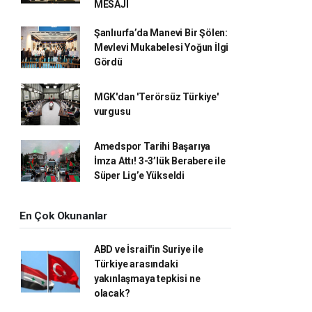
MESAJI
Şanlıurfa’da Manevi Bir Şölen:
Mevlevi Mukabelesi Yoğun İlgi
Gördü
MGK'dan 'Terörsüz Türkiye'
vurgusu
Amedspor Tarihi Başarıya
İmza Attı! 3-3’lük Berabere ile
Süper Lig’e Yükseldi
En Çok Okunanlar
ABD ve İsrail'in Suriye ile
Türkiye arasındaki
yakınlaşmaya tepkisi ne
olacak?