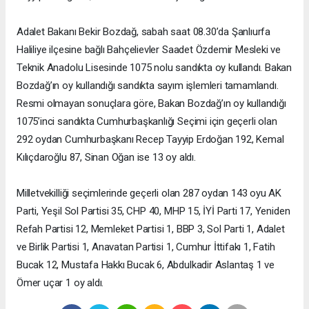
Adalet Bakanı Bekir Bozdağ, sabah saat 08.30’da Şanlıurfa
Haliliye ilçesine bağlı Bahçelievler Saadet Özdemir Mesleki ve
Teknik Anadolu Lisesinde 1075 nolu sandıkta oy kullandı. Bakan
Bozdağ’ın oy kullandığı sandıkta sayım işlemleri tamamlandı.
Resmi olmayan sonuçlara göre, Bakan Bozdağ’ın oy kullandığı
1075’inci sandıkta Cumhurbaşkanlığı Seçimi için geçerli olan
292 oydan Cumhurbaşkanı Recep Tayyip Erdoğan 192, Kemal
Kılıçdaroğlu 87, Sinan Oğan ise 13 oy aldı.
Milletvekilliği seçimlerinde geçerli olan 287 oydan 143 oyu AK
Parti, Yeşil Sol Partisi 35, CHP 40, MHP 15, İYİ Parti 17, Yeniden
Refah Partisi 12, Memleket Partisi 1, BBP 3, Sol Parti 1, Adalet
ve Birlik Partisi 1, Anavatan Partisi 1, Cumhur İttifakı 1, Fatih
Bucak 12, Mustafa Hakkı Bucak 6, Abdulkadir Aslantaş 1 ve
Ömer uçar 1 oy aldı.