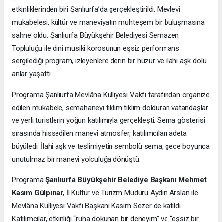
etkinliklerinden biri Şanlıurfa’da gerçekleştirildi. Mevlevi
mukabelesi, kültür ve maneviyatın muhteşem bir buluşmasına
sahne oldu. Şanlıurfa Büyükşehir Belediyesi Semazen
Topluluğu ile dini musiki korosunun eşsiz performans
sergilediği program, izleyenlere derin bir huzur ve ilahi aşk dolu
anlar yaşattı.
Programa
Şanlıurfa Mevlâna Külliyesi Vakfı tarafından organize
edilen mukabele, semahaneyi tıklım tıklım dolduran vatandaşlar
ve yerli turistlerin yoğun katılımıyla gerçekleşti. Sema gösterisi
sırasında hissedilen manevi atmosfer, katılımcıları adeta
büyüledi. İlahi aşk ve teslimiyetin sembolü sema, gece boyunca
unutulmaz bir manevi yolculuğa dönüştü.
Programa
Şanlıurfa Büyükşehir Belediye Başkanı Mehmet
Kasım Gülpınar
, İl Kültür ve Turizm Müdürü Aydın Arslan ile
Mevlâna Külliyesi Vakfı Başkanı Kasım Sezer de katıldı.
Katılımcılar, etkinliği “ruha dokunan bir deneyim” ve “eşsiz bir