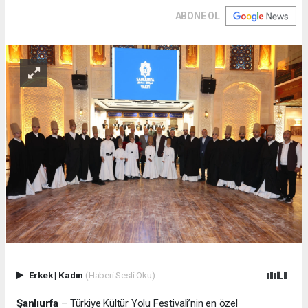
ABONE OL
Erkek
|
Kadın
(Haberi Sesli Oku)
Şanlıurfa
– Türkiye Kültür Yolu Festivali’nin en özel