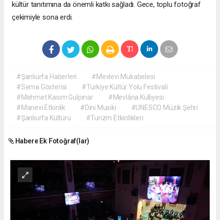
kültür tanıtımına da önemli katkı sağladı. Gece, toplu fotoğraf
çekimiyle sona erdi.
#Şanlıurfa Haberleri
#Mevlevi Mukabelesi
#Sema Gösterisi
#Türkiye Kültür Yolu Festivali
#Mehmet Kasım Gülpınar
#Mevlâna Külliyesi
#Manevi Etkinlik
#Dini Musiki
#UNESCO Müzik Şehri
#Şanlıurfa Kültürü
#Turizm Etkinlikleri
Habere Ek Fotoğraf(lar)