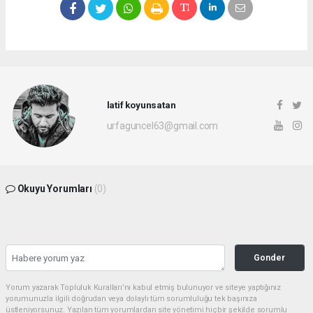
latif koyunsatan
urfaguncel63@gmail.com
Okuyu Yorumları
(0)
Gonder
Yorum yazarak Topluluk Kuralları’nı kabul etmiş bulunuyor ve siteye yaptığınız
yorumunuzla ilgili doğrudan veya dolaylı tüm sorumluluğu tek başınıza
üstleniyorsunuz. Yazılan tüm yorumlardan site yönetimi hiçbir şekilde sorumlu