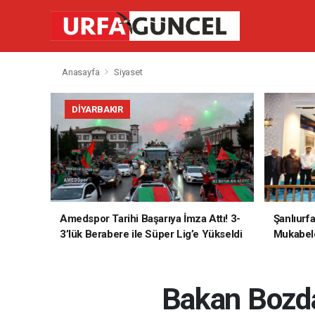
Anasayfa
Siyaset
DIYARBAKIR
Amedspor Tarihi Başarıya İmza Attı! 3-
Şanlıurf
3’lük Berabere ile Süper Lig’e Yükseldi
Mukabele
Bakan Bozdağ