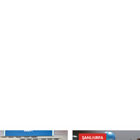
ŞANLIURFA