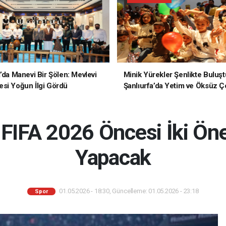
a’da Manevi Bir Şölen: Mevlevi
Minik Yürekler Şenlikte Buluşt
si Yoğun İlgi Gördü
Şanlıurfa’da Yetim ve Öksüz Ç
Unutulmaz Bir Gün Yaşadı
m FIFA 2026 Öncesi İki Ön
Yapacak
01.05.2026 - 18:30, Güncelleme: 01.05.2026 - 23:18
Spor