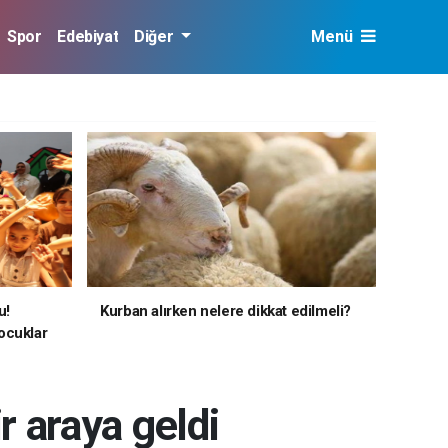
Spor
Edebiyat
Diğer
Menü
u!
Kurban alırken nelere dikkat edilmeli?
ocuklar
r araya geldi