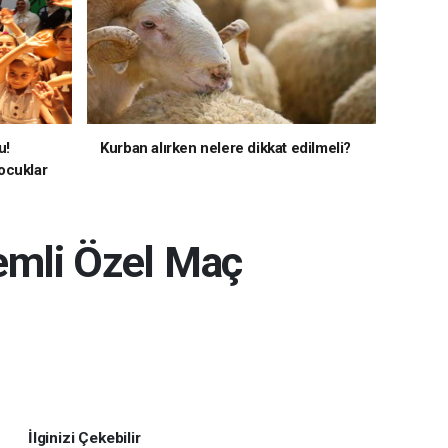
u!
Kurban alırken nelere dikkat edilmeli?
ocuklar
emli Özel Maç
İlginizi Çekebilir