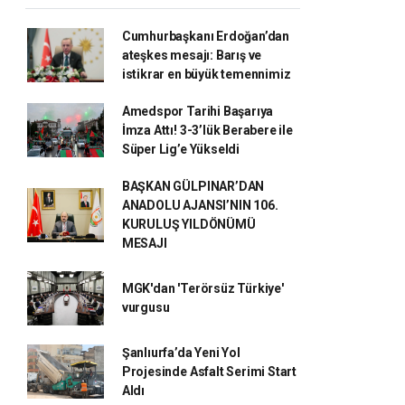
Cumhurbaşkanı Erdoğan’dan
ateşkes mesajı: Barış ve
istikrar en büyük temennimiz
Amedspor Tarihi Başarıya
İmza Attı! 3-3’lük Berabere ile
Süper Lig’e Yükseldi
BAŞKAN GÜLPINAR’DAN
ANADOLU AJANSI’NIN 106.
KURULUŞ YILDÖNÜMÜ
MESAJI
MGK'dan 'Terörsüz Türkiye'
vurgusu
Şanlıurfa’da Yeni Yol
Projesinde Asfalt Serimi Start
Aldı