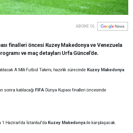
ABONE OL
pası finalleri öncesi Kuzey Makedonya ve Venezuela
 programı ve maç detayları Urfa Güncel'de.
tılacak A Milli Futbol Takımı, hazırlık sürecinde
Kuzey Makedonya
dan sonra katılacağı
FIFA
Dünya Kupası finalleri öncesinde
da 1 Haziran’da İstanbul’da
Kuzey Makedonya
ile karşılaşacak.