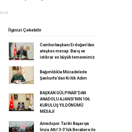
 16:53
İlginizi Çekebilir
Cumhurbaşkanı Erdoğan’dan
ateşkes mesajı: Barış ve
istikrar en büyük temennimiz
Bağımlılıkla Mücadelede
Şanlıurfa’dan Kritik Adım
BAŞKAN GÜLPINAR’DAN
ANADOLU AJANSI’NIN 106.
KURULUŞ YILDÖNÜMÜ
MESAJI
Amedspor Tarihi Başarıya
İmza Attı! 3-3’lük Berabere ile