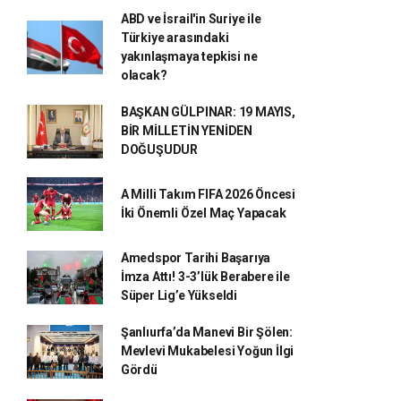
ABD ve İsrail'in Suriye ile
Türkiye arasındaki
yakınlaşmaya tepkisi ne
olacak?
BAŞKAN GÜLPINAR: 19 MAYIS,
BİR MİLLETİN YENİDEN
DOĞUŞUDUR
A Milli Takım FIFA 2026 Öncesi
İki Önemli Özel Maç Yapacak
Amedspor Tarihi Başarıya
İmza Attı! 3-3’lük Berabere ile
Süper Lig’e Yükseldi
Şanlıurfa’da Manevi Bir Şölen:
Mevlevi Mukabelesi Yoğun İlgi
Gördü