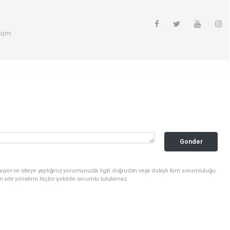
com
Gonder
uyor ve siteye yaptığınız yorumunuzla ilgili doğrudan veya dolaylı tüm sorumluluğu
n site yönetimi hiçbir şekilde sorumlu tutulamaz.