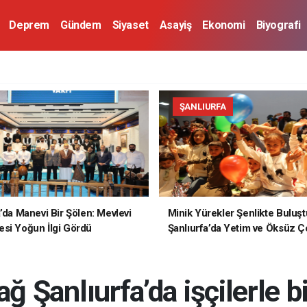
Deprem
Gündem
Siyaset
Asayiş
Ekonomi
Biyografi
ŞANLIURFA
a’da Manevi Bir Şölen: Mevlevi
Minik Yürekler Şenlikte Buluşt
si Yoğun İlgi Gördü
Şanlıurfa’da Yetim ve Öksüz Ç
Unutulmaz Bir Gün Yaşadı
 Şanlıurfa’da işçilerle bi