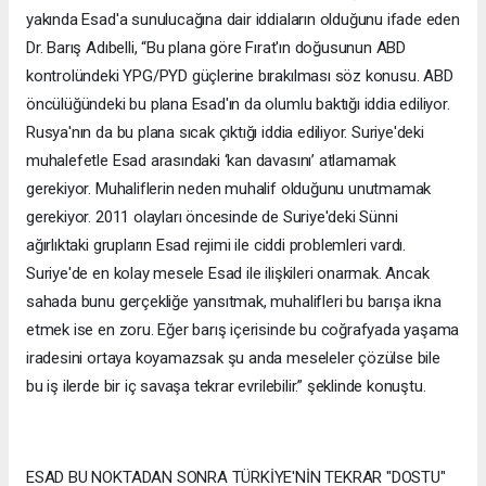
yakında Esad'a sunulucağına dair iddiaların olduğunu ifade eden
Dr. Barış Adıbelli, “Bu plana göre Fırat'ın doğusunun ABD
kontrolündeki YPG/PYD güçlerine bırakılması söz konusu. ABD
öncülüğündeki bu plana Esad'ın da olumlu baktığı iddia ediliyor.
Rusya'nın da bu plana sıcak çıktığı iddia ediliyor. Suriye'deki
muhalefetle Esad arasındaki ‘kan davasını’ atlamamak
gerekiyor. Muhaliflerin neden muhalif olduğunu unutmamak
gerekiyor. 2011 olayları öncesinde de Suriye'deki Sünni
ağırlıktaki grupların Esad rejimi ile ciddi problemleri vardı.
Suriye'de en kolay mesele Esad ile ilişkileri onarmak. Ancak
sahada bunu gerçekliğe yansıtmak, muhalifleri bu barışa ikna
etmek ise en zoru. Eğer barış içerisinde bu coğrafyada yaşama
iradesini ortaya koyamazsak şu anda meseleler çözülse bile
bu iş ilerde bir iç savaşa tekrar evrilebilir.” şeklinde konuştu.
ESAD BU NOKTADAN SONRA TÜRKİYE'NİN TEKRAR "DOSTU"