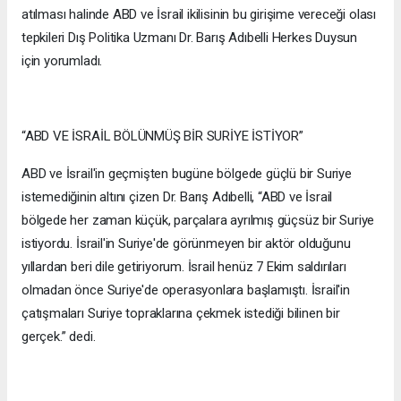
atılması halinde ABD ve İsrail ikilisinin bu girişime vereceği olası
tepkileri Dış Politika Uzmanı Dr. Barış Adıbelli Herkes Duysun
için yorumladı.
“ABD VE İSRAİL BÖLÜNMÜŞ BİR SURİYE İSTİYOR”
ABD ve İsrail'in geçmişten bugüne bölgede güçlü bir Suriye
istemediğinin altını çizen Dr. Barış Adıbelli, “ABD ve İsrail
bölgede her zaman küçük, parçalara ayrılmış güçsüz bir Suriye
istiyordu. İsrail'in Suriye'de görünmeyen bir aktör olduğunu
yıllardan beri dile getiriyorum. İsrail henüz 7 Ekim saldırıları
olmadan önce Suriye'de operasyonlara başlamıştı. İsrail'in
çatışmaları Suriye topraklarına çekmek istediği bilinen bir
gerçek.” dedi.