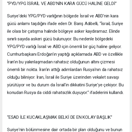
“PYD/YPG İSRAİL VE ABD'NİN KARA GÜCÜ HALİNE GELDİ”
Suriye'deki YPG/PYD varlığının bölgede İsrail ve ABD'nin kara
gücü anlamı taşdığını ifade eden Dr. Barış Adıbelli, “İsrail, Suriye
ile olası bir çatışma halinde bölgeye asker kaydıramaz. Elinde
sınırlı sayıda askeri gücü bulunuyor. Bu nedenle bölgedeki
YPG/PYD varlığı İsrail ve ABD için önemli bir güç haline geliyor.
Cumhurbaşkanı Erdoğan'ın yaptığı açıklamada ABD ve özellikle
İran'ın bu yakınlaşmadan rahatsız olduğunun altını çizmesi
önemli bir nokta. İran'ın attığı adımlardan Rusya'nın da rahatsız
olduğu biliniyor. İran, İsrail ile Suriye üzerinden vekalet savaşı
yürütüyor ve bu durum da İsrail'in dikkatini Suriye'ye çekiyor. Bu
konudan Rusya da ciddi rahatsızlık duyuyor.” ifadelerini kullandı.
“ESAD İLE KUCAKLAŞMAK BELKİ DE EN KOLAY BAŞLIK”
Suriye'nin bölünmesine dair ortada bir plan olduğunu ve bunun