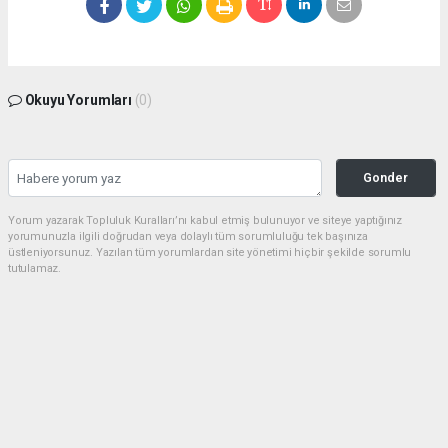
Okuyu Yorumları
(0)
Gonder
Yorum yazarak Topluluk Kuralları’nı kabul etmiş bulunuyor ve siteye yaptığınız
yorumunuzla ilgili doğrudan veya dolaylı tüm sorumluluğu tek başınıza
üstleniyorsunuz. Yazılan tüm yorumlardan site yönetimi hiçbir şekilde sorumlu
tutulamaz.
Anasayfa
Spor
A Milli Takım FIFA 2026 Öncesi İki
Önemli Özel Maç Yapacak