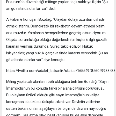
Erzurum'da düzenlediği mitinge yapılan taşlı saldırıya ilişkin "Şu
an gözaltında olanlar var" dedi.
A Haber'e konuşan Bozdağ, “Olaydan dolayı üzüntümü ifade
etmek isterim. Demokratik bir rekabetin devam etmesi bizim
arzumuzdur. Yaralanan hemşerilerime geçmiş olsun diyorum.
Olayda sorumluluğu olduğu değerlendirilen kişilerle ilgili gözaltı
kararları verilmiş durumda. Süreç takip ediliyor. Hukuk
işleyecektir, yargı hukuk çerçevesinde kararını verecektir. Şu an
gözaltında olanlar var" diye konuştu.
https://twitter.com/adalet_bakanlik/status/1655494856049938433
Miting yapılacak alanların belli olduğunu belirten Bozdağ, "Sayın
İmamoğlu’nun bu konuda farklı bir alana çıktığını görüyoruz....
Bu olayların üzücü olduğu gibi sayın İmamoğlu’nun valiyle
konuşması da üzücü, üslupta sıkıntı var. Devletin valilerine
üstten bakan, onları aşağılayan bir biçimde davranmayı doğru
görmem. Taş atma olayı nasıl yanlışsa bu da aynı derecede