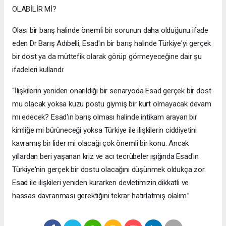
OLABİLİR Mİ?
Olası bir barış halinde önemli bir sorunun daha olduğunu ifade
eden Dr Barış Adıbelli, Esad'ın bir barış halinde Türkiye'yi gerçek
bir dost ya da müttefik olarak görüp görmeyeceğine dair şu
ifadeleri kullandı:
“İlişkilerin yeniden onarıldığı bir senaryoda Esad gerçek bir dost
mu olacak yoksa kuzu postu giymiş bir kurt olmayacak devam
mı edecek? Esad'ın barış olması halinde intikam arayan bir
kimliğe mi bürüneceği yoksa Türkiye ile ilişkilerin ciddiyetini
kavramış bir lider mi olacağı çok önemli bir konu. Ancak
yıllardan beri yaşanan kriz ve acı tecrübeler ışığında Esad'ın
Türkiye'nin gerçek bir dostu olacağını düşünmek oldukça zor.
Esad ile ilişkileri yeniden kurarken devletimizin dikkatli ve
hassas davranması gerektiğini tekrar hatırlatmış olalım.”