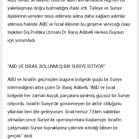
yakınlaşmayı doğru bulmadığını ifade etti. Türkiye ve Suriye
ilişkilerinin yeniden tesis edilmesi adına daha sağlam adımlar
atılması halinde ABD ve İsrail ikilisinin bu girişime vereceği olası
tepkileri Dış Politika Uzmanı Dr. Barış Adıbelli Herkes Duysun
için yorumladı.
“ABD VE İSRAİL BÖLÜNMÜŞ BİR SURİYE İSTİYOR”
ABD ve İsrail'in geçmişten bugüne bölgede güçlü bir Suriye
istemediğinin altını çizen Dr. Barış Adıbelli, “ABD ve İsrail
bölgede her zaman küçük, parçalara ayrılmış güçsüz bir Suriye
istiyordu. İsrail'in Suriye'de görünmeyen bir aktör olduğunu
yıllardan beri dile getiriyorum. İsrail henüz 7 Ekim saldırıları
olmadan önce Suriye'de operasyonlara başlamıştı. İsrail'in
çatışmaları Suriye topraklarına çekmek istediği bilinen bir
gerçek.” dedi.