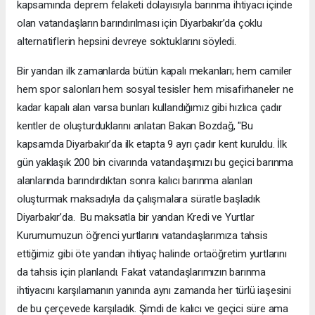
kapsamında deprem felaketi dolayısıyla barınma ihtiyacı içinde
olan vatandaşların barındırılması için Diyarbakır’da çoklu
alternatiflerin hepsini devreye soktuklarını söyledi.
Bir yandan ilk zamanlarda bütün kapalı mekanları; hem camiler
hem spor salonları hem sosyal tesisler hem misafirhaneler ne
kadar kapalı alan varsa bunları kullandığımız gibi hızlıca çadır
kentler de oluşturduklarını anlatan Bakan Bozdağ, "Bu
kapsamda Diyarbakır’da ilk etapta 9 ayrı çadır kent kuruldu. İlk
gün yaklaşık 200 bin civarında vatandaşımızı bu geçici barınma
alanlarında barındırdıktan sonra kalıcı barınma alanları
oluşturmak maksadıyla da çalışmalara süratle başladık
Diyarbakır’da. Bu maksatla bir yandan Kredi ve Yurtlar
Kurumumuzun öğrenci yurtlarını vatandaşlarımıza tahsis
ettiğimiz gibi öte yandan ihtiyaç halinde ortaöğretim yurtlarını
da tahsis için planlandı. Fakat vatandaşlarımızın barınma
ihtiyacını karşılamanın yanında aynı zamanda her türlü iaşesini
de bu çerçevede karşıladık. Şimdi de kalıcı ve geçici süre ama