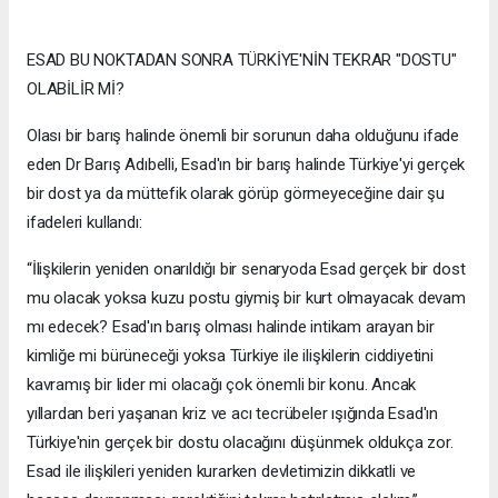
ESAD BU NOKTADAN SONRA TÜRKİYE'NİN TEKRAR "DOSTU"
OLABİLİR Mİ?
Olası bir barış halinde önemli bir sorunun daha olduğunu ifade
eden Dr Barış Adıbelli, Esad'ın bir barış halinde Türkiye'yi gerçek
bir dost ya da müttefik olarak görüp görmeyeceğine dair şu
ifadeleri kullandı:
“İlişkilerin yeniden onarıldığı bir senaryoda Esad gerçek bir dost
mu olacak yoksa kuzu postu giymiş bir kurt olmayacak devam
mı edecek? Esad'ın barış olması halinde intikam arayan bir
kimliğe mi bürüneceği yoksa Türkiye ile ilişkilerin ciddiyetini
kavramış bir lider mi olacağı çok önemli bir konu. Ancak
yıllardan beri yaşanan kriz ve acı tecrübeler ışığında Esad'ın
Türkiye'nin gerçek bir dostu olacağını düşünmek oldukça zor.
Esad ile ilişkileri yeniden kurarken devletimizin dikkatli ve