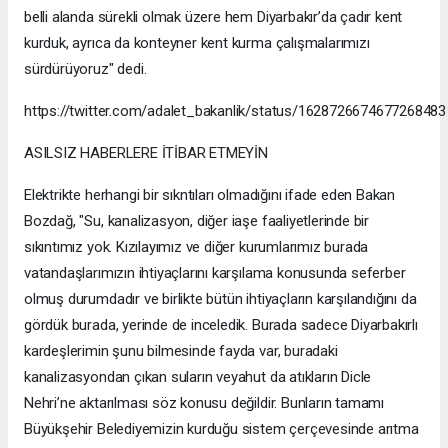
belli alanda sürekli olmak üzere hem Diyarbakır’da çadır kent
kurduk, ayrıca da konteyner kent kurma çalışmalarımızı
sürdürüyoruz" dedi.
https://twitter.com/adalet_bakanlik/status/1628726674677268483
ASILSIZ HABERLERE İTİBAR ETMEYİN
Elektrikte herhangi bir sıkntıları olmadığını ifade eden Bakan
Bozdağ, "Su, kanalizasyon, diğer iaşe faaliyetlerinde bir
sıkıntımız yok. Kızılayımız ve diğer kurumlarımız burada
vatandaşlarımızın ihtiyaçlarını karşılama konusunda seferber
olmuş durumdadır ve birlikte bütün ihtiyaçların karşılandığını da
gördük burada, yerinde de inceledik. Burada sadece Diyarbakırlı
kardeşlerimin şunu bilmesinde fayda var, buradaki
kanalizasyondan çıkan suların veyahut da atıkların Dicle
Nehri’ne aktarılması söz konusu değildir. Bunların tamamı
Büyükşehir Belediyemizin kurduğu sistem çerçevesinde arıtma