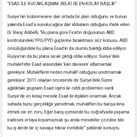
“ESAD İLE KUCAKLAŞMAK BELKİ DE EN KOLAY BAŞLIK”
Suriye'nin bölünmesine dair ortada bir plan olduğunu ve bunun
yakında Esad'a sunulucağına dair iddiaların olduğunu ifade eden
Dr. Barış Adıbelli, “Bu plana göre Fırat'ın doğusunun ABD
kontrolündeki YPG/PYD güçlerine bırakılması söz konusu. ABD
öncülüğündeki bu plana Esad'ın da olumlu baktığı iddia ediliyor.
Rusya'nın da bu plana sıcak çıktığı iddia ediliyor. Suriye'deki
muhalefetle Esad arasındaki ‘kan davasını’ atlamamak
gerekiyor. Muhaliflerin neden muhalif olduğunu unutmamak
gerekiyor. 2011 olayları öncesinde de Suriye'deki Sünni
ağırlıktaki grupların Esad rejimi ile ciddi problemleri vardı.
Suriye'de en kolay mesele Esad ile ilişkileri onarmak. Ancak
sahada bunu gerçekliğe yansıtmak, muhalifleri bu barışa ikna
etmek ise en zoru. Eğer barış içerisinde bu coğrafyada yaşama
iradesini ortaya koyamazsak şu anda meseleler çözülse bile
bu iş ilerde bir iç savaşa tekrar evrilebilir.” şeklinde konuştu.