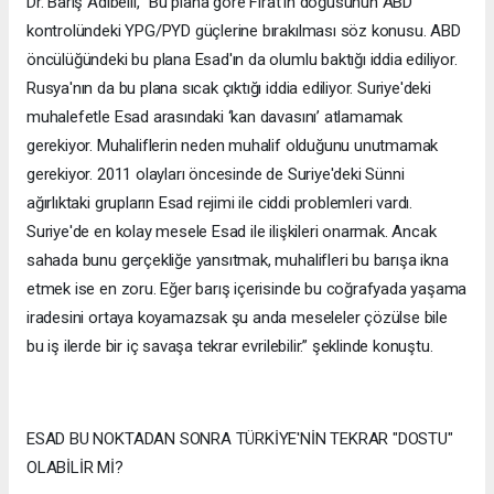
Dr. Barış Adıbelli, “Bu plana göre Fırat'ın doğusunun ABD
kontrolündeki YPG/PYD güçlerine bırakılması söz konusu. ABD
öncülüğündeki bu plana Esad'ın da olumlu baktığı iddia ediliyor.
Rusya'nın da bu plana sıcak çıktığı iddia ediliyor. Suriye'deki
muhalefetle Esad arasındaki ‘kan davasını’ atlamamak
gerekiyor. Muhaliflerin neden muhalif olduğunu unutmamak
gerekiyor. 2011 olayları öncesinde de Suriye'deki Sünni
ağırlıktaki grupların Esad rejimi ile ciddi problemleri vardı.
Suriye'de en kolay mesele Esad ile ilişkileri onarmak. Ancak
sahada bunu gerçekliğe yansıtmak, muhalifleri bu barışa ikna
etmek ise en zoru. Eğer barış içerisinde bu coğrafyada yaşama
iradesini ortaya koyamazsak şu anda meseleler çözülse bile
bu iş ilerde bir iç savaşa tekrar evrilebilir.” şeklinde konuştu.
ESAD BU NOKTADAN SONRA TÜRKİYE'NİN TEKRAR "DOSTU"
OLABİLİR Mİ?