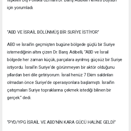
tepkileri Dış Politika Uzmanı Dr. Barış Adıbelli Herkes Duysun
için yorumladı.
“ABD VE İSRAİL BÖLÜNMÜŞ BİR SURİYE İSTİYOR”
ABD ve İsrail'in geçmişten bugüne bölgede güçlü bir Suriye
istemediğinin altını çizen Dr. Barış Adıbelli, “ABD ve İsrail
bölgede her zaman küçük, parçalara ayrılmış güçsüz bir Suriye
istiyordu. İsrail'in Suriye'de görünmeyen bir aktör olduğunu
yıllardan beri dile getiriyorum. İsrail henüz 7 Ekim saldırıları
olmadan önce Suriye'de operasyonlara başlamıştı. İsrail'in
çatışmaları Suriye topraklarına çekmek istediği bilinen bir
gerçek.” dedi.
“PYD/YPG İSRAİL VE ABD'NİN KARA GÜCÜ HALİNE GELDİ”