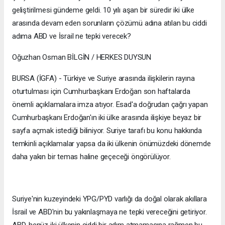
geliştirilmesi gündeme geldi. 10 yılı aşan bir süredir iki ülke
arasında devam eden sorunların çözümü adına atılan bu ciddi
adıma ABD ve İsrail ne tepki verecek?
Oğuzhan Osman BİLGİN / HERKES DUYSUN
BURSA (İGFA) - Türkiye ve Suriye arasında ilişkilerin rayına
oturtulması için Cumhurbaşkanı Erdoğan son haftalarda
önemli açıklamalara imza atıyor. Esad'a doğrudan çağrı yapan
Cumhurbaşkanı Erdoğan'ın iki ülke arasında ilişkiye beyaz bir
sayfa açmak istediği biliniyor. Suriye tarafı bu konu hakkında
temkinli açıklamalar yapsa da iki ülkenin önümüzdeki dönemde
daha yakın bir temas haline geçeceği öngörülüyor.
Suriye'nin kuzeyindeki YPG/PYD varlığı da doğal olarak akıllara
İsrail ve ABD'nin bu yakınlaşmaya ne tepki vereceğini getiriyor.
ABD, henüz iki ülkenin ciddi bir adım atmamasına rağmen bu