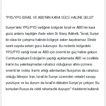
“PYD/YPG İSRAİL VE ABD'NİN KARA GÜCÜ HALİNE GELDİ”
Suriye'deki YPG/PYD varlığının bölgede İsrail ve ABD'nin kara
gücü anlamı taşdığını ifade eden Dr. Barış Adıbelli, “İsrail, Suriye
ile olası bir çatışma halinde bölgeye asker kaydıramaz. Elinde
sınırlı sayıda askeri gücü bulunuyor. Bu nedenle bölgedeki
YPG/PYD varlığı İsrail ve ABD için önemli bir güç haline geliyor.
Cumhurbaşkanı Erdoğan'ın yaptığı açıklamada ABD ve özellikle
İran'ın bu yakınlaşmadan rahatsız olduğunun altını çizmesi
önemli bir nokta. İran'ın attığı adımlardan Rusya'nın da rahatsız
olduğu biliniyor. İran, İsrail ile Suriye üzerinden vekalet savaşı
yürütüyor ve bu durum da İsrail'in dikkatini Suriye'ye çekiyor. Bu
konudan Rusya da ciddi rahatsızlık duyuyor.” ifadelerini kullandı.