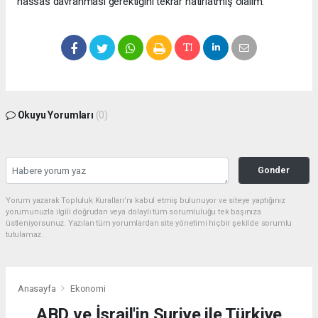
hassas davranması gerektiğini tekrar hatırlatmış olalım.”
Okuyu Yorumları
(0)
Gonder
Yorum yazarak Topluluk Kuralları’nı kabul etmiş bulunuyor ve siteye yaptığınız
yorumunuzla ilgili doğrudan veya dolaylı tüm sorumluluğu tek başınıza
üstleniyorsunuz. Yazılan tüm yorumlardan site yönetimi hiçbir şekilde sorumlu
tutulamaz.
Anasayfa
Ekonomi
ABD ve İsrail'in Suriye ile Türkiye