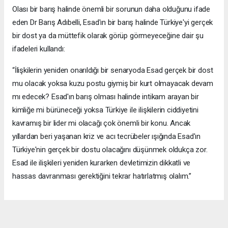
Olası bir barış halinde önemli bir sorunun daha olduğunu ifade
eden Dr Barış Adıbelli, Esad'ın bir barış halinde Türkiye'yi gerçek
bir dost ya da müttefik olarak görüp görmeyeceğine dair şu
ifadeleri kullandı:
“İlişkilerin yeniden onarıldığı bir senaryoda Esad gerçek bir dost
mu olacak yoksa kuzu postu giymiş bir kurt olmayacak devam
mı edecek? Esad'ın barış olması halinde intikam arayan bir
kimliğe mi bürüneceği yoksa Türkiye ile ilişkilerin ciddiyetini
kavramış bir lider mi olacağı çok önemli bir konu. Ancak
yıllardan beri yaşanan kriz ve acı tecrübeler ışığında Esad'ın
Türkiye'nin gerçek bir dostu olacağını düşünmek oldukça zor.
Esad ile ilişkileri yeniden kurarken devletimizin dikkatli ve
hassas davranması gerektiğini tekrar hatırlatmış olalım.”