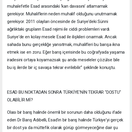
muhalefetle Esad arasındaki ‘kan davasını’ atlamamak
gerekiyor. Muhaliflerin neden muhalif olduğunu unutmamak
gerekiyor. 2011 olayları öncesinde de Suriye'deki Sünni
ağırlıktaki grupların Esad rejimi ile ciddi problemleri vardı.
Suriye'de en kolay mesele Esad ile ilişkileri onarmak. Ancak
sahada bunu gerçekliğe yansıtmak, muhalifleri bu barışa ikna
etmek ise en zoru. Eğer barış içerisinde bu coğrafyada yaşama
iradesini ortaya koyamazsak şu anda meseleler çözülse bile
bu iş ilerde bir iç savaşa tekrar evrilebilir.” şeklinde konuştu.
ESAD BU NOKTADAN SONRA TÜRKİYE'NİN TEKRAR "DOSTU"
OLABİLİR Mİ?
Olası bir barış halinde önemli bir sorunun daha olduğunu ifade
eden Dr Barış Adıbelli, Esad'ın bir barış halinde Türkiye'yi gerçek
bir dost ya da müttefik olarak görüp görmeyeceğine dair şu