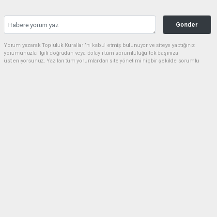
Gonder
Yorum yazarak Topluluk Kuralları’nı kabul etmiş bulunuyor ve siteye yaptığınız
yorumunuzla ilgili doğrudan veya dolaylı tüm sorumluluğu tek başınıza
üstleniyorsunuz. Yazılan tüm yorumlardan site yönetimi hiçbir şekilde sorumlu
tutulamaz.
Anasayfa
Ekonomi
ABD ve İsrail'in Suriye ile Türkiye
arasındaki yakınlaşmaya tepkisi ne
olacak?
EKONOMI
22.07.2024 - 14:29, Güncelleme: 01.05.2026 - 23:00