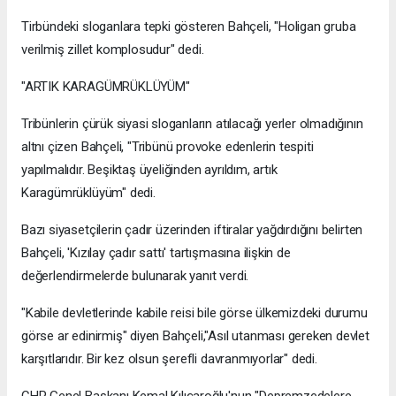
Tirbündeki sloganlara tepki gösteren Bahçeli, "Holigan gruba
verilmiş zillet komplosudur" dedi.
"ARTIK KARAGÜMRÜKLÜYÜM"
Tribünlerin çürük siyasi sloganların atılacağı yerler olmadığının
altnı çizen Bahçeli, "Tribünü provoke edenlerin tespiti
yapılmalıdır. Beşiktaş üyeliğinden ayrıldım, artık
Karagümrüklüyüm" dedi.
Bazı siyasetçilerin çadır üzerinden iftiralar yağdırdığını belirten
Bahçeli, 'Kızılay çadır sattı' tartışmasına ilişkin de
değerlendirmelerde bulunarak yanıt verdi.
"Kabile devletlerinde kabile reisi bile görse ülkemizdeki durumu
görse ar edinirmiş" diyen Bahçeli,"Asıl utanması gereken devlet
karşıtlarıdır. Bir kez olsun şerefli davranmıyorlar" dedi.
CHP Genel Başkanı Kemal Kılıçaroğlu'nun "Depremzedelere