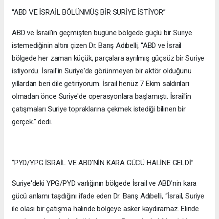
“ABD VE İSRAİL BÖLÜNMÜŞ BİR SURİYE İSTİYOR”
ABD ve İsrail'in geçmişten bugüne bölgede güçlü bir Suriye
istemediğinin altını çizen Dr. Barış Adıbelli, “ABD ve İsrail
bölgede her zaman küçük, parçalara ayrılmış güçsüz bir Suriye
istiyordu. İsrail'in Suriye'de görünmeyen bir aktör olduğunu
yıllardan beri dile getiriyorum. İsrail henüz 7 Ekim saldırıları
olmadan önce Suriye'de operasyonlara başlamıştı. İsrail'in
çatışmaları Suriye topraklarına çekmek istediği bilinen bir
gerçek.” dedi.
“PYD/YPG İSRAİL VE ABD'NİN KARA GÜCÜ HALİNE GELDİ”
Suriye'deki YPG/PYD varlığının bölgede İsrail ve ABD'nin kara
gücü anlamı taşdığını ifade eden Dr. Barış Adıbelli, “İsrail, Suriye
ile olası bir çatışma halinde bölgeye asker kaydıramaz. Elinde