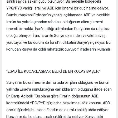
sınırlı sayıda askeri gücü bulunuyor. Bu nedenle bölgedeki
YPG/PYD varlığı İsrail ve ABD için önemli bir güç haline geliyor.
Cumhurbaşkanı Erdoğan'ın yaptığı açıklamada ABD ve özellikle
İran'ın bu yakınlaşmadan rahatsız olduğunun altını çizmesi
önemli bir nokta. İran'ın attığı adımlardan Rusya'nın da rahatsız
olduğu biliniyor. İran, İsrail ile Suriye üzerinden vekalet savaşı
yürütüyor ve bu durum da İsrail'in dikkatini Suriye'ye çekiyor. Bu
konudan Rusya da ciddi rahatsızlık duyuyor.” ifadelerini kullandı.
“ESAD İLE KUCAKLAŞMAK BELKİ DE EN KOLAY BAŞLIK”
Suriye'nin bölünmesine dair ortada bir plan olduğunu ve bunun
yakında Esad'a sunulucağına dair iddiaların olduğunu ifade eden
Dr. Barış Adıbelli, “Bu plana göre Fırat'ın doğusunun ABD
kontrolündeki YPG/PYD güçlerine bırakılması söz konusu. ABD
öncülüğündeki bu plana Esad'ın da olumlu baktığı iddia ediliyor.
Rusya'nın da bu plana sıcak çıktığı iddia ediliyor. Suriye'deki