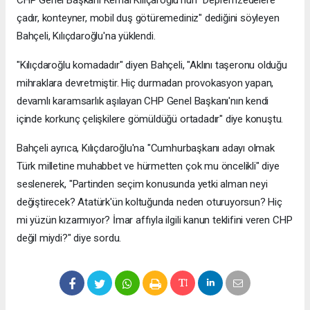
çadır, konteyner, mobil duş götüremediniz" dediğini söyleyen
Bahçeli, Kılıçdaroğlu'na yüklendi.
"Kılıçdaroğlu komadadır" diyen Bahçeli, "Aklını taşeronu olduğu
mihraklara devretmiştir. Hiç durmadan provokasyon yapan,
devamlı karamsarlık aşılayan CHP Genel Başkanı'nın kendi
içinde korkunç çelişkilere gömüldüğü ortadadır" diye konuştu.
Bahçeli ayrıca, Kılıçdaroğlu'na "Cumhurbaşkanı adayı olmak
Türk milletine muhabbet ve hürmetten çok mu öncelikli" diye
seslenerek, "Partinden seçim konusunda yetki alman neyi
değiştirecek? Atatürk'ün koltuğunda neden oturuyorsun? Hiç
mi yüzün kızarmıyor? İmar affıyla ilgili kanun teklifini veren CHP
değil miydi?" diye sordu.