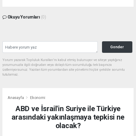
Okuyu Yorumları
(0)
Gonder
Yorum yazarak Topluluk Kuralları’nı kabul etmiş bulunuyor ve siteye yaptığınız
yorumunuzla ilgili doğrudan veya dolaylı tüm sorumluluğu tek başınıza
üstleniyorsunuz. Yazılan tüm yorumlardan site yönetimi hiçbir şekilde sorumlu
tutulamaz.
Anasayfa
Ekonomi
ABD ve İsrail'in Suriye ile Türkiye
arasındaki yakınlaşmaya tepkisi ne
olacak?