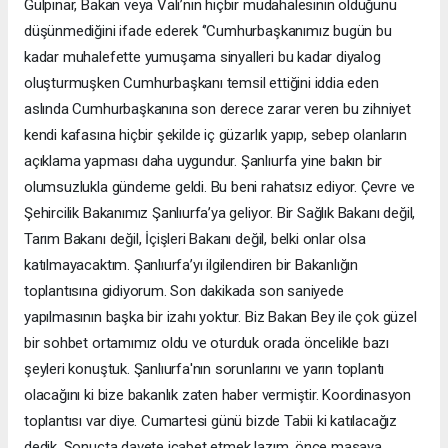
Gülpınar, Bakan veya Vali’nin hiçbir müdahalesinin olduğunu
düşünmediğini ifade ederek ‘’Cumhurbaşkanımız bugün bu
kadar muhalefette yumuşama sinyalleri bu kadar diyalog
oluşturmuşken Cumhurbaşkanı temsil ettiğini iddia eden
aslında Cumhurbaşkanına son derece zarar veren bu zihniyet
kendi kafasına hiçbir şekilde iç güzarlık yapıp, sebep olanların
açıklama yapması daha uygundur. Şanlıurfa yine bakın bir
olumsuzlukla gündeme geldi. Bu beni rahatsız ediyor. Çevre ve
Şehircilik Bakanımız Şanlıurfa’ya geliyor. Bir Sağlık Bakanı değil,
Tarım Bakanı değil, İçişleri Bakanı değil, belki onlar olsa
katılmayacaktım. Şanlıurfa’yı ilgilendiren bir Bakanlığın
toplantısına gidiyorum. Son dakikada son saniyede
yapılmasının başka bir izahı yoktur. Biz Bakan Bey ile çok güzel
bir sohbet ortamımız oldu ve oturduk orada öncelikle bazı
şeyleri konuştuk. Şanlıurfa'nın sorunlarını ve yarın toplantı
olacağını ki bize bakanlık zaten haber vermiştir. Koordinasyon
toplantısı var diye. Cumartesi günü bizde Tabii ki katılacağız
dedik. Sonuçta davete icabet etmek lazım, önce masaya