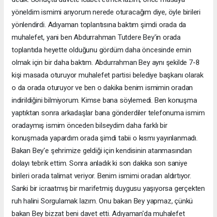
yöneldim ismimi arıyorum nerede oturacağım diye, öyle birileri
yönlendirdi. Adıyaman toplantısına baktım şimdi orada da
muhalefet, yani ben Abdurrahman Tutdere Bey'in orada
toplantıda heyette olduğunu gördüm daha öncesinde emin
olmak için bir daha baktım. Abdurrahman Bey aynı şekilde 7-8
kişi masada oturuyor muhalefet partisi belediye başkanı olarak
o da orada oturuyor ve ben o dakika benim ismimin oradan
indirildiğini bilmiyorum. Kimse bana söylemedi. Ben konuşma
yaptıktan sonra arkadaşlar bana gönderdiler telefonuma ismim
oradaymış ismim önceden bilseydim daha farklı bir
konuşmada yapardım orada şimdi tabii o kısmı yayınlanmadı.
Bakan Bey'e şehrimize geldiği için kendisinin atanmasından
dolayı tebrik ettim. Sonra anladık ki son dakika son saniye
birileri orada talimat veriyor. Benim ismimi oradan aldırtıyor.
Sanki bir icraatmış bir marifetmiş duygusu yaşıyorsa gerçekten
ruh halini Sorgulamak lazım. Onu bakan Bey yapmaz, çünkü
bakan Bey bizzat beni davet etti. Adıyaman'da muhalefet