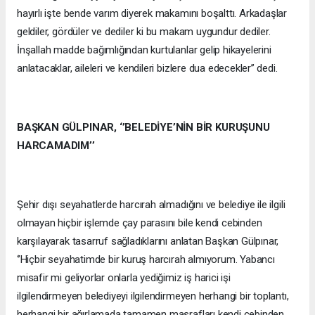
hayırlı işte bende varım diyerek makamını boşalttı. Arkadaşlar
geldiler, gördüler ve dediler ki bu makam uygundur dediler.
İnşallah madde bağımlığından kurtulanlar gelip hikayelerini
anlatacaklar, aileleri ve kendileri bizlere dua edecekler’’ dedi.
BAŞKAN GÜLPINAR, ‘’BELEDİYE’NİN BİR KURUŞUNU
HARCAMADIM’’
Şehir dışı seyahatlerde harcırah almadığını ve belediye ile ilgili
olmayan hiçbir işlemde çay parasını bile kendi cebinden
karşılayarak tasarruf sağladıklarını anlatan Başkan Gülpınar,
‘’Hiçbir seyahatimde bir kuruş harcırah almıyorum. Yabancı
misafir mi geliyorlar onlarla yediğimiz iş harici işi
ilgilendirmeyen belediyeyi ilgilendirmeyen herhangi bir toplantı,
herhangi bir ağırlamada tamamen masrafları kendi cebinden