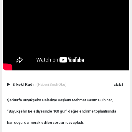
Erkek
|
Kadın
(Haberi Sesli Oku)
Şanlıurfa Büyükşehir Belediye Başkanı Mehmet Kasım Gülpınar,
‘’Büyükşehir Belediyesinde 100 gün’’ değerlendirme toplantısında
kamuoyunda merak edilen soruları cevapladı.