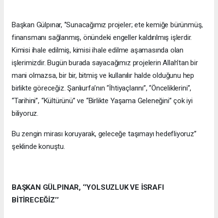
Başkan Gülpınar, ‘’Sunacağımız projeler; ete kemiğe bürünmüş,
finansmanı sağlanmış, önündeki engeller kaldırılmış işlerdir.
Kimisi ihale edilmiş, kimisi ihale edilme aşamasında olan
işlerimizdir. Bugün burada sayacağımız projelerin Allah’tan bir
mani olmazsa, bir bir, bitmiş ve kullanılır halde olduğunu hep
birlikte göreceğiz. Şanlıurfa’nın “İhtiyaçlarını”, “Önceliklerini”,
“Tarihini”, “Kültürünü” ve “Birlikte Yaşama Geleneğini” çok iyi
biliyoruz.
Bu zengin mirası koruyarak, geleceğe taşımayı hedefliyoruz’’
şeklinde konuştu.
BAŞKAN GÜLPINAR, ‘’YOLSUZLUK VE İSRAFI
BİTİRECEĞİZ’’