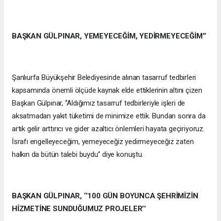
BAŞKAN GÜLPINAR, YEMEYECEĞİM, YEDİRMEYECEĞİM’’
Şanlıurfa Büyükşehir Belediyesinde alınan tasarruf tedbirleri
kapsamında önemli ölçüde kaynak elde ettiklerinin altını çizen
Başkan Gülpınar, ‘’Aldığımız tasarruf tedbirleriyle işleri de
aksatmadan yakıt tüketimi de minimize ettik. Bundan sonra da
artık gelir arttırıcı ve gider azaltıcı önlemleri hayata geçiriyoruz.
İsrafı engelleyeceğim, yemeyeceğiz yedirmeyeceğiz zaten
halkın da bütün talebi buydu’’ diye konuştu.
BAŞKAN GÜLPINAR, ‘’100 GÜN BOYUNCA ŞEHRİMİZİN
HİZMETİNE SUNDUĞUMUZ PROJELER’’