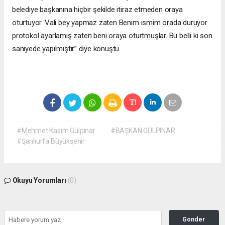
belediye başkanına hiçbir şekilde itiraz etmeden oraya
oturtuyor. Vali bey yapmaz zaten Benim ismim orada duruyor
protokol ayarlamış zaten beni oraya oturtmuşlar. Bu belli ki son
saniyede yapılmıştır’’ diye konuştu.
#Mehmet Kasım Gülpınar
#BAŞKAN GÜLPINAR
#Şanlıurfa Büyükşehir
Okuyu Yorumları
(0)
Gonder