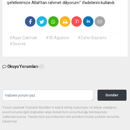
şehitlerimize Allah’tan rahmet diliyorum.” ifadelerini kullandı.
#Ayşe Çakmak
#30 Ağustos
#Zafer Bayramı
#Siverek
Okuyu Yorumları
(0)
Gonder
Yorum yazarak Topluluk Kuralları’nı kabul etmiş bulunuyor ve siteye yaptığınız
yorumunuzla ilgili doğrudan veya dolaylı tüm sorumluluğu tek başınıza
üstleniyorsunuz. Yazılan tüm yorumlardan site yönetimi hiçbir şekilde sorumlu
tutulamaz.