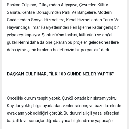
Başkan Gülpınar
, ‘’
Ulaşımdan Altyapıya, Çevreden Kültür
Sanata, Kentsel Dönüşümden Park Ve Bahçelere, Modern
Caddelerden Sosyal Hizmetlere, Kırsal Hizmetlerden Tarım Ve
Hayvancılığa, İmar Faaliyetlerinden Fen İşlerine kadar geniş bir
yelpazeyi kapsıyor. Şanlıurfa'nın tarihini, kültürünü ve doğal
güzelliklerini daha da öne çıkaran bu projeler, gelecek nesillere
daha iyi bir şehir bırakma hedefimizin bir parçasıdır’’ dedi.
BAŞKAN GÜLPINAR, ‘’İLK 100 GÜNDE NELER YAPTIK’’
Öncelikle durum tespiti yaptık. Çünkü ortada bir sistem yoktu.
Kayıtlar yoktu, bilgisayarlardan veriler silinmiş ve bazı dairelerde
evrakların yok edildiğini gördük. Bu durumla ilgili yasal süreçleri
başlattık ve sonuçlandığında ayrıca bilgilendirme yapacağız.