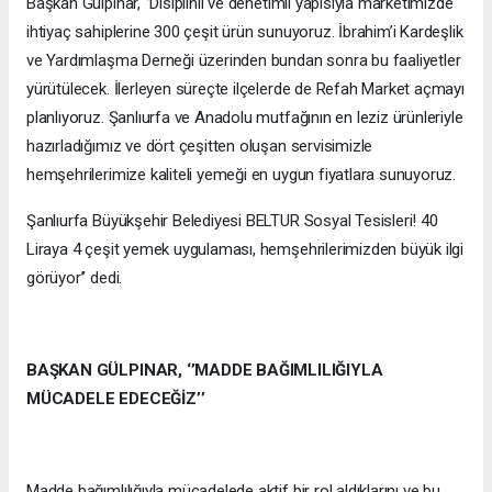
Başkan Gülpınar, ‘’Disiplinli ve denetimli yapısıyla marketimizde
ihtiyaç sahiplerine 300 çeşit ürün sunuyoruz. İbrahim’i Kardeşlik
ve Yardımlaşma Derneği üzerinden bundan sonra bu faaliyetler
yürütülecek. İlerleyen süreçte ilçelerde de Refah Market açmayı
planlıyoruz. Şanlıurfa ve Anadolu mutfağının en leziz ürünleriyle
hazırladığımız ve dört çeşitten oluşan servisimizle
hemşehrilerimize kaliteli yemeği en uygun fiyatlara sunuyoruz.
Şanlıurfa Büyükşehir Belediyesi BELTUR Sosyal Tesisleri! 40
Liraya 4 çeşit yemek uygulaması, hemşehrilerimizden büyük ilgi
görüyor’’ dedi.
BAŞKAN GÜLPINAR, ‘’MADDE BAĞIMLILIĞIYLA
MÜCADELE EDECEĞİZ’’
Madde bağımlılığıyla mücadelede aktif bir rol aldıklarını ve bu