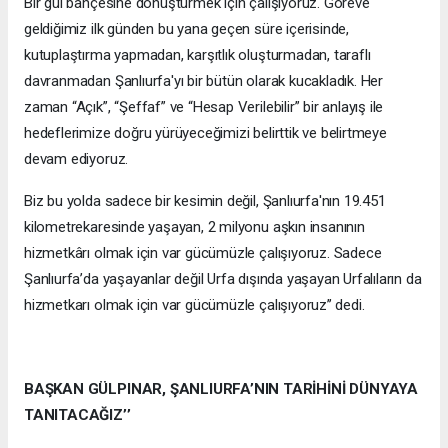
Bir gül bahçesine dönüştürmek için çalışıyoruz. Göreve
geldiğimiz ilk günden bu yana geçen süre içerisinde,
kutuplaştırma yapmadan, karşıtlık oluşturmadan, taraflı
davranmadan Şanlıurfa'yı bir bütün olarak kucakladık. Her
zaman “Açık”, “Şeffaf” ve “Hesap Verilebilir” bir anlayış ile
hedeflerimize doğru yürüyeceğimizi belirttik ve belirtmeye
devam ediyoruz.
Biz bu yolda sadece bir kesimin değil, Şanlıurfa'nın 19.451
kilometrekaresinde yaşayan, 2 milyonu aşkın insanının
hizmetkârı olmak için var gücümüzle çalışıyoruz. Sadece
Şanlıurfa’da yaşayanlar değil Urfa dışında yaşayan Urfalıların da
hizmetkarı olmak için var gücümüzle çalışıyoruz’’ dedi.
BAŞKAN GÜLPINAR, ŞANLIURFA’NIN TARİHİNİ DÜNYAYA
TANITACAĞIZ’’