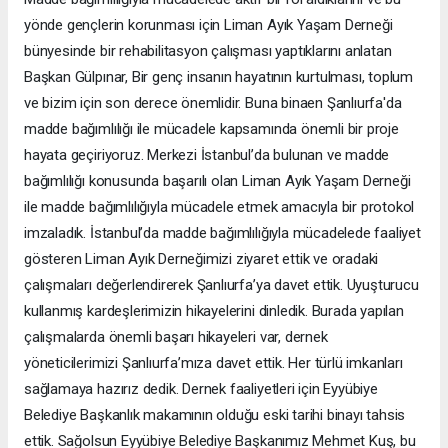
yönde gençlerin korunması için Liman Ayık Yaşam Derneği
bünyesinde bir rehabilitasyon çalışması yaptıklarını anlatan
Başkan Gülpınar, Bir genç insanın hayatının kurtulması, toplum
ve bizim için son derece önemlidir. Buna binaen Şanlıurfa'da
madde bağımlılığı ile mücadele kapsamında önemli bir proje
hayata geçiriyoruz. Merkezi İstanbul’da bulunan ve madde
bağımlılığı konusunda başarılı olan Liman Ayık Yaşam Derneği
ile madde bağımlılığıyla mücadele etmek amacıyla bir protokol
imzaladık. İstanbul’da madde bağımlılığıyla mücadelede faaliyet
gösteren Liman Ayık Derneğimizi ziyaret ettik ve oradaki
çalışmaları değerlendirerek Şanlıurfa’ya davet ettik. Uyuşturucu
kullanmış kardeşlerimizin hikayelerini dinledik. Burada yapılan
çalışmalarda önemli başarı hikayeleri var, dernek
yöneticilerimizi Şanlıurfa’mıza davet ettik. Her türlü imkanları
sağlamaya hazırız dedik. Dernek faaliyetleri için Eyyübiye
Belediye Başkanlık makamının olduğu eski tarihi binayı tahsis
ettik. Sağolsun Eyyübiye Belediye Başkanımız Mehmet Kuş, bu