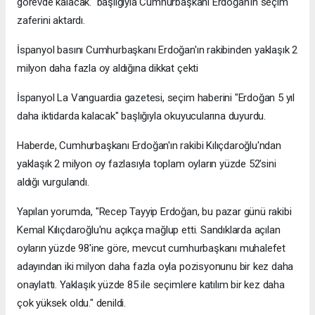
görevde kalacak." başlığıyla Cumhurbaşkanı Erdoğan'ın seçim
zaferini aktardı.
İspanyol basını Cumhurbaşkanı Erdoğan'ın rakibinden yaklaşık 2
milyon daha fazla oy aldığına dikkat çekti
İspanyol La Vanguardia gazetesi, seçim haberini "Erdoğan 5 yıl
daha iktidarda kalacak" başlığıyla okuyucularına duyurdu.
Haberde, Cumhurbaşkanı Erdoğan'ın rakibi Kılıçdaroğlu'ndan
yaklaşık 2 milyon oy fazlasıyla toplam oyların yüzde 52'sini
aldığı vurgulandı.
Yapılan yorumda, "Recep Tayyip Erdoğan, bu pazar günü rakibi
Kemal Kılıçdaroğlu'nu açıkça mağlup etti. Sandıklarda açılan
oyların yüzde 98'ine göre, mevcut cumhurbaşkanı muhalefet
adayından iki milyon daha fazla oyla pozisyonunu bir kez daha
onaylattı. Yaklaşık yüzde 85 ile seçimlere katılım bir kez daha
çok yüksek oldu." denildi.