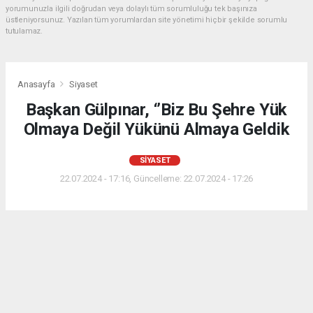
yorumunuzla ilgili doğrudan veya dolaylı tüm sorumluluğu tek başınıza
üstleniyorsunuz. Yazılan tüm yorumlardan site yönetimi hiçbir şekilde sorumlu
tutulamaz.
Anasayfa
Siyaset
Başkan Gülpınar, ‘’Biz Bu Şehre Yük
Olmaya Değil Yükünü Almaya Geldik
SIYASET
22.07.2024 - 17:16, Güncelleme: 22.07.2024 - 17:26
Şanlıurfa Büyükşehir Belediye Başkanı Mehmet
Kasım Gülpınar, ‘’Büyükşehir Belediyesinde 100 gün’’
değerlendirme toplantısında kamuoyunda merak
edilen soruları cevapladı.