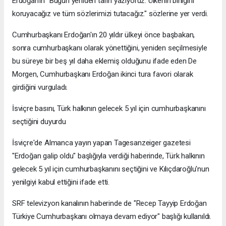
Erdoğan'ın "Bugün yeniden tarih yazıyoruz. Ülkenin birliğini
koruyacağız ve tüm sözlerimizi tutacağız." sözlerine yer verdi.
Cumhurbaşkanı Erdoğan'ın 20 yıldır ülkeyi önce başbakan,
sonra cumhurbaşkanı olarak yönettiğini, yeniden seçilmesiyle
bu süreye bir beş yıl daha eklemiş olduğunu ifade eden De
Morgen, Cumhurbaşkanı Erdoğan ikinci tura favori olarak
girdiğini vurguladı.
İsviçre basını, Türk halkının gelecek 5 yıl için cumhurbaşkanını
seçtiğini duyurdu
İsviçre'de Almanca yayın yapan Tagesanzeiger gazetesi
"Erdoğan galip oldu" başlığıyla verdiği haberinde, Türk halkının
gelecek 5 yıl için cumhurbaşkanını seçtiğini ve Kılıçdaroğlu'nun
yenilgiyi kabul ettiğini ifade etti.
SRF televizyon kanalının haberinde de "Recep Tayyip Erdoğan
Türkiye Cumhurbaşkanı olmaya devam ediyor" başlığı kullanıldı.