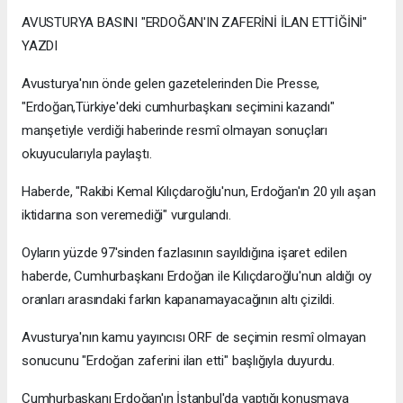
AVUSTURYA BASINI "ERDOĞAN'IN ZAFERİNİ İLAN ETTİĞİNİ"
YAZDI
Avusturya'nın önde gelen gazetelerinden Die Presse,
"Erdoğan,Türkiye'deki cumhurbaşkanı seçimini kazandı"
manşetiyle verdiği haberinde resmî olmayan sonuçları
okuyucularıyla paylaştı.
Haberde, "Rakibi Kemal Kılıçdaroğlu'nun, Erdoğan'ın 20 yılı aşan
iktidarına son veremediği" vurgulandı.
Oyların yüzde 97'sinden fazlasının sayıldığına işaret edilen
haberde, Cumhurbaşkanı Erdoğan ile Kılıçdaroğlu'nun aldığı oy
oranları arasındaki farkın kapanamayacağının altı çizildi.
Avusturya'nın kamu yayıncısı ORF de seçimin resmî olmayan
sonucunu "Erdoğan zaferini ilan etti" başlığıyla duyurdu.
Cumhurbaşkanı Erdoğan'ın İstanbul'da yaptığı konuşmaya