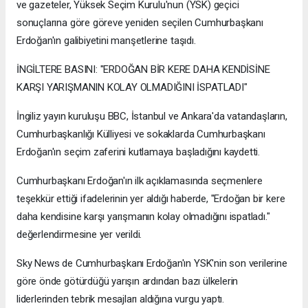
ve gazeteler, Yüksek Seçim Kurulu'nun (YSK) geçici
sonuçlarına göre göreve yeniden seçilen Cumhurbaşkanı
Erdoğan'ın galibiyetini manşetlerine taşıdı.
İNGİLTERE BASINI: "ERDOĞAN BİR KERE DAHA KENDİSİNE
KARŞI YARIŞMANIN KOLAY OLMADIĞINI İSPATLADI"
İngiliz yayın kuruluşu BBC, İstanbul ve Ankara'da vatandaşların,
Cumhurbaşkanlığı Külliyesi ve sokaklarda Cumhurbaşkanı
Erdoğan'ın seçim zaferini kutlamaya başladığını kaydetti.
Cumhurbaşkanı Erdoğan'ın ilk açıklamasında seçmenlere
teşekkür ettiği ifadelerinin yer aldığı haberde, "Erdoğan bir kere
daha kendisine karşı yarışmanın kolay olmadığını ispatladı."
değerlendirmesine yer verildi.
Sky News de Cumhurbaşkanı Erdoğan'ın YSK'nin son verilerine
göre önde götürdüğü yarışın ardından bazı ülkelerin
liderlerinden tebrik mesajları aldığına vurgu yaptı.