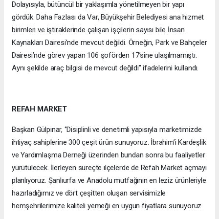
Dolayısıyla, bütüncül bir yaklaşımla yönetilmeyen bir yapı
gördük. Daha Fazlası da Var, Büyükşehir Belediyesi ana hizmet
birimleri ve iştiraklerinde çalışan işçilerin sayısı bile İnsan
Kaynakları Dairesi’nde mevcut değildi. Örneğin, Park ve Bahçeler
Dairesi’nde görev yapan 106 şoförden 17’sine ulaşılmamıştı.
Aynı şekilde araç bilgisi de mevcut değildi’’ ifadelerini kullandı.
REFAH MARKET
Başkan Gülpınar, ‘’Disiplinli ve denetimli yapısıyla marketimizde
ihtiyaç sahiplerine 300 çeşit ürün sunuyoruz. İbrahim’i Kardeşlik
ve Yardımlaşma Derneği üzerinden bundan sonra bu faaliyetler
yürütülecek. İlerleyen süreçte ilçelerde de Refah Market açmayı
planlıyoruz. Şanlıurfa ve Anadolu mutfağının en leziz ürünleriyle
hazırladığımız ve dört çeşitten oluşan servisimizle
hemşehrilerimize kaliteli yemeği en uygun fiyatlara sunuyoruz.