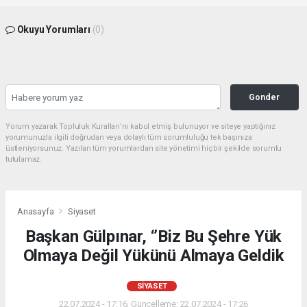
Okuyu Yorumları
(0)
Gonder
Yorum yazarak Topluluk Kuralları’nı kabul etmiş bulunuyor ve siteye yaptığınız
yorumunuzla ilgili doğrudan veya dolaylı tüm sorumluluğu tek başınıza
üstleniyorsunuz. Yazılan tüm yorumlardan site yönetimi hiçbir şekilde sorumlu
tutulamaz.
Anasayfa
Siyaset
Başkan Gülpınar, ‘’Biz Bu Şehre Yük
Olmaya Değil Yükünü Almaya Geldik
SIYASET
22.07.2024 - 17:16, Güncelleme: 22.07.2024 - 17:26