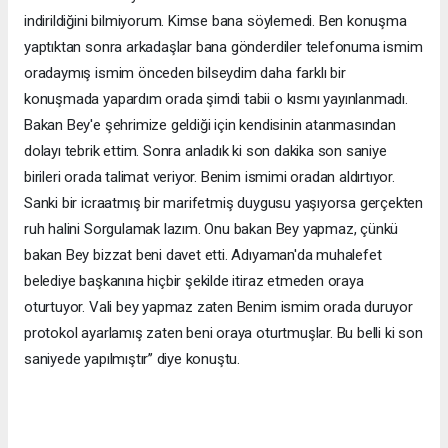
indirildiğini bilmiyorum. Kimse bana söylemedi. Ben konuşma
yaptıktan sonra arkadaşlar bana gönderdiler telefonuma ismim
oradaymış ismim önceden bilseydim daha farklı bir
konuşmada yapardım orada şimdi tabii o kısmı yayınlanmadı.
Bakan Bey'e şehrimize geldiği için kendisinin atanmasından
dolayı tebrik ettim. Sonra anladık ki son dakika son saniye
birileri orada talimat veriyor. Benim ismimi oradan aldırtıyor.
Sanki bir icraatmış bir marifetmiş duygusu yaşıyorsa gerçekten
ruh halini Sorgulamak lazım. Onu bakan Bey yapmaz, çünkü
bakan Bey bizzat beni davet etti. Adıyaman'da muhalefet
belediye başkanına hiçbir şekilde itiraz etmeden oraya
oturtuyor. Vali bey yapmaz zaten Benim ismim orada duruyor
protokol ayarlamış zaten beni oraya oturtmuşlar. Bu belli ki son
saniyede yapılmıştır’’ diye konuştu.