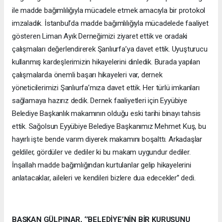
ile madde bağımlılığıyla mücadele etmek amacıyla bir protokol
imzaladık. İstanbul’da madde bağımlılığıyla mücadelede faaliyet
gösteren Liman Ayık Derneğimizi ziyaret ettik ve oradaki
çalışmaları değerlendirerek Şanlıurfa’ya davet ettik. Uyuşturucu
kullanmış kardeşlerimizin hikayelerini dinledik. Burada yapılan
çalışmalarda önemli başarı hikayeleri var, dernek
yöneticilerimizi Şanlıurfa’mıza davet ettik. Her türlü imkanları
sağlamaya hazırız dedik. Dernek faaliyetleri için Eyyübiye
Belediye Başkanlık makamının olduğu eski tarihi binayı tahsis
ettik. Sağolsun Eyyübiye Belediye Başkanımız Mehmet Kuş, bu
hayırlı işte bende varım diyerek makamını boşalttı. Arkadaşlar
geldiler, gördüler ve dediler ki bu makam uygundur dediler.
İnşallah madde bağımlığından kurtulanlar gelip hikayelerini
anlatacaklar, aileleri ve kendileri bizlere dua edecekler’’ dedi.
BAŞKAN GÜLPINAR, ‘’BELEDİYE’NİN BİR KURUŞUNU