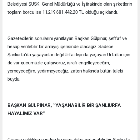
Belediyesi ŞUSKİ Genel Müdürlüğü ve İştirakinde olan şirketlerin
toplam borcu ise 11.219.681.442,20 TL olduğu açıklandı.
Gazetecilerin sorularını yanıtlayan Başkan Gülpınar, şeffaf ve
hesap verilebilir bir anlayış içerisinde olacağız. Sadece
Şanlıurfa’da yaşayanlar değil Urfa dışında yaşayan Urfalılar için
de var gücümüzle çalışıyoruz, israfı engelleyeceğim,
yemeyeceğim, yedirmeyeceğiz, zaten halkında bütün talebi
buydu.
BAŞKAN GÜLPINAR, ‘’YAŞANABİLİR BİR ŞANLIURFA
HAYALİMİZ VAR’’
Göreve geldikleri günden bu yana daha yaşanabilir bir Şanlıurfa