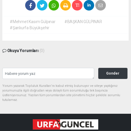
#Mehmet Kasım Gülpınar
#BAŞKAN GÜLPINAR
#Şanlıurfa Büyükşehir
Okuyu Yorumları
(0)
Gonder
Yorum yazarak Topluluk Kuralları’nı kabul etmiş bulunuyor ve siteye yaptığınız
yorumunuzla ilgili doğrudan veya dolaylı tüm sorumluluğu tek başınıza
üstleniyorsunuz. Yazılan tüm yorumlardan site yönetimi hiçbir şekilde sorumlu
tutulamaz.