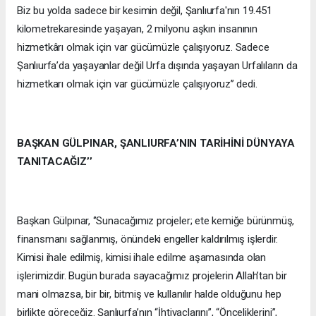
Biz bu yolda sadece bir kesimin değil, Şanlıurfa'nın 19.451
kilometrekaresinde yaşayan, 2 milyonu aşkın insanının
hizmetkârı olmak için var gücümüzle çalışıyoruz. Sadece
Şanlıurfa’da yaşayanlar değil Urfa dışında yaşayan Urfalıların da
hizmetkarı olmak için var gücümüzle çalışıyoruz’’ dedi.
BAŞKAN GÜLPINAR, ŞANLIURFA’NIN TARİHİNİ DÜNYAYA
TANITACAĞIZ’’
Başkan Gülpınar, ‘’Sunacağımız projeler; ete kemiğe bürünmüş,
finansmanı sağlanmış, önündeki engeller kaldırılmış işlerdir.
Kimisi ihale edilmiş, kimisi ihale edilme aşamasında olan
işlerimizdir. Bugün burada sayacağımız projelerin Allah’tan bir
mani olmazsa, bir bir, bitmiş ve kullanılır halde olduğunu hep
birlikte göreceğiz. Şanlıurfa’nın “İhtiyaçlarını”, “Önceliklerini”,