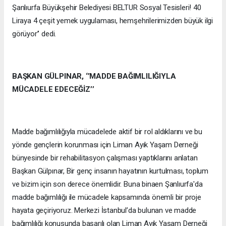
Şanlıurfa Büyükşehir Belediyesi BELTUR Sosyal Tesisleri! 40
Liraya 4 çeşit yemek uygulaması, hemşehrilerimizden büyük ilgi
görüyor’’ dedi.
BAŞKAN GÜLPINAR, ‘’MADDE BAĞIMLILIĞIYLA
MÜCADELE EDECEĞİZ’’
Madde bağımlılığıyla mücadelede aktif bir rol aldıklarını ve bu
yönde gençlerin korunması için Liman Ayık Yaşam Derneği
bünyesinde bir rehabilitasyon çalışması yaptıklarını anlatan
Başkan Gülpınar, Bir genç insanın hayatının kurtulması, toplum
ve bizim için son derece önemlidir. Buna binaen Şanlıurfa'da
madde bağımlılığı ile mücadele kapsamında önemli bir proje
hayata geçiriyoruz. Merkezi İstanbul’da bulunan ve madde
bağımlılığı konusunda başarılı olan Liman Ayık Yaşam Derneği