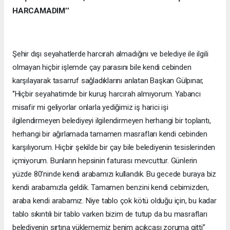
HARCAMADIM’’
Şehir dışı seyahatlerde harcırah almadığını ve belediye ile ilgili
olmayan hiçbir işlemde çay parasını bile kendi cebinden
karşılayarak tasarruf sağladıklarını anlatan Başkan Gülpınar,
‘’Hiçbir seyahatimde bir kuruş harcırah almıyorum. Yabancı
misafir mi geliyorlar onlarla yediğimiz iş harici işi
ilgilendirmeyen belediyeyi ilgilendirmeyen herhangi bir toplantı,
herhangi bir ağırlamada tamamen masrafları kendi cebinden
karşılıyorum. Hiçbir şekilde bir çay bile belediyenin tesislerinden
içmiyorum. Bunların hepsinin faturası mevcuttur. Günlerin
yüzde 80’ninde kendi arabamızı kullandık. Bu gecede buraya biz
kendi arabamızla geldik. Tamamen benzini kendi cebimizden,
araba kendi arabamız. Niye tablo çok kötü olduğu için, bu kadar
tablo sıkıntılı bir tablo varken bizim de tutup da bu masrafları
belediyenin sırtına yüklememiz benim açıkçası zoruma gitti’’