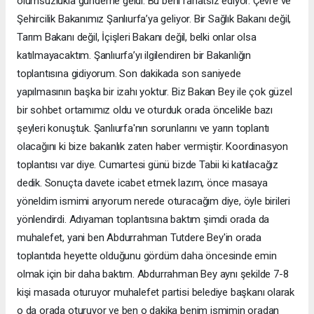
olumsuzlukla gündeme geldi. Bu beni rahatsız ediyor. Çevre ve
Şehircilik Bakanımız Şanlıurfa’ya geliyor. Bir Sağlık Bakanı değil,
Tarım Bakanı değil, İçişleri Bakanı değil, belki onlar olsa
katılmayacaktım. Şanlıurfa’yı ilgilendiren bir Bakanlığın
toplantısına gidiyorum. Son dakikada son saniyede
yapılmasının başka bir izahı yoktur. Biz Bakan Bey ile çok güzel
bir sohbet ortamımız oldu ve oturduk orada öncelikle bazı
şeyleri konuştuk. Şanlıurfa'nın sorunlarını ve yarın toplantı
olacağını ki bize bakanlık zaten haber vermiştir. Koordinasyon
toplantısı var diye. Cumartesi günü bizde Tabii ki katılacağız
dedik. Sonuçta davete icabet etmek lazım, önce masaya
yöneldim ismimi arıyorum nerede oturacağım diye, öyle birileri
yönlendirdi. Adıyaman toplantısına baktım şimdi orada da
muhalefet, yani ben Abdurrahman Tutdere Bey'in orada
toplantıda heyette olduğunu gördüm daha öncesinde emin
olmak için bir daha baktım. Abdurrahman Bey aynı şekilde 7-8
kişi masada oturuyor muhalefet partisi belediye başkanı olarak
o da orada oturuyor ve ben o dakika benim ismimin oradan