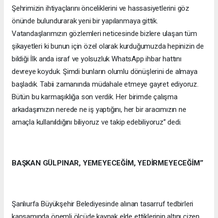
Şehrimizin ihtiyaçlarını önceliklerini ve hassasiyetlerini göz
önünde bulundurarak yeni bir yapılanmaya gittik.
Vatandaşlarımızın gözlemleri neticesinde bizlere ulaşan tüm
şikayetleri ki bunun için özel olarak kurduğumuzda hepinizin de
bildiği İlk anda israf ve yolsuzluk WhatsApp ihbar hattını
devreye koyduk. Şimdi bunların olumlu dönüşlerini de almaya
başladık. Tabii zamanında müdahale etmeye gayret ediyoruz.
Bütün bu karmaşıklığa son verdik. Her birimde çalışma
arkadaşımızın nerede ne iş yaptığını, her bir aracımızın ne
amaçla kullanıldığını biliyoruz ve takip edebiliyoruz’’ dedi.
BAŞKAN GÜLPINAR, YEMEYECEĞİM, YEDİRMEYECEĞİM’’
Şanlıurfa Büyükşehir Belediyesinde alınan tasarruf tedbirleri
kapsamında önemli ölçüde kaynak elde ettiklerinin altını çizen