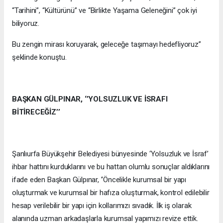
“Tarihini”, “Kültürünü” ve “Birlikte Yaşama Geleneğini” çok iyi
biliyoruz.
Bu zengin mirası koruyarak, geleceğe taşımayı hedefliyoruz’’
şeklinde konuştu.
BAŞKAN GÜLPINAR, ‘’YOLSUZLUK VE İSRAFI
BİTİRECEĞİZ’’
Şanlıurfa Büyükşehir Belediyesi bünyesinde ‘Yolsuzluk ve İsraf’
ihbar hattını kurduklarını ve bu hattan olumlu sonuçlar aldıklarını
ifade eden Başkan Gülpınar, ‘’Öncelikle kurumsal bir yapı
oluşturmak ve kurumsal bir hafıza oluşturmak, kontrol edilebilir
hesap verilebilir bir yapı için kollarımızı sıvadık. İlk iş olarak
alanında uzman arkadaşlarla kurumsal yapımızı revize ettik.