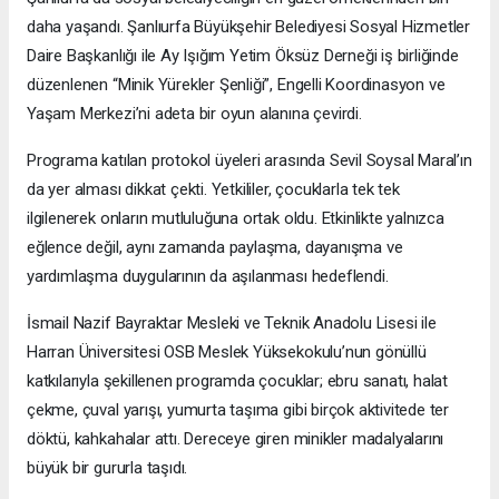
daha yaşandı. Şanlıurfa Büyükşehir Belediyesi Sosyal Hizmetler
Daire Başkanlığı ile Ay Işığım Yetim Öksüz Derneği iş birliğinde
düzenlenen “Minik Yürekler Şenliği”, Engelli Koordinasyon ve
Yaşam Merkezi’ni adeta bir oyun alanına çevirdi.
Programa katılan protokol üyeleri arasında Sevil Soysal Maral’ın
da yer alması dikkat çekti. Yetkililer, çocuklarla tek tek
ilgilenerek onların mutluluğuna ortak oldu. Etkinlikte yalnızca
eğlence değil, aynı zamanda paylaşma, dayanışma ve
yardımlaşma duygularının da aşılanması hedeflendi.
İsmail Nazif Bayraktar Mesleki ve Teknik Anadolu Lisesi ile
Harran Üniversitesi OSB Meslek Yüksekokulu’nun gönüllü
katkılarıyla şekillenen programda çocuklar; ebru sanatı, halat
çekme, çuval yarışı, yumurta taşıma gibi birçok aktivitede ter
döktü, kahkahalar attı. Dereceye giren minikler madalyalarını
büyük bir gururla taşıdı.