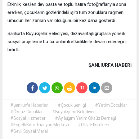
Etkinlik, kesilen dev pasta ve toplu hatıra fotoğraflarıyla sona
ererken, çocukların gözlerindeki ışıltı tüm zorluklara rağmen
umudun her zaman var olduğunu bir kez daha gösterdi.
Şanlıurfa Büyükşehir Belediyesi, dezavantajlı gruplara yönelik
sosyal projelerine bu tür anlamlı etkinliklerle devam edeceğini
belirtti.
ŞANLIURFA HABERİ
#Şanlıurfa Haberleri
#Çocuk Şenliği
#Yetim Çocuklar
#Öksüz Çocuklar
#Büyükşehir Belediyesi
#Sosyal Hizmetler
#Ay Işığım Yetim Öksüz Derneği
#Engelli Koordinasyon Merkezi
#Urfa Etkinlikleri
#Sevil Soysal Maral