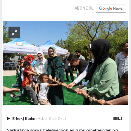
ABONE OL
Erkek
|
Kadın
(Haberi Sesli Oku)
Şanlıurfa’da sosyal belediyeciliğin en güzel örneklerinden biri