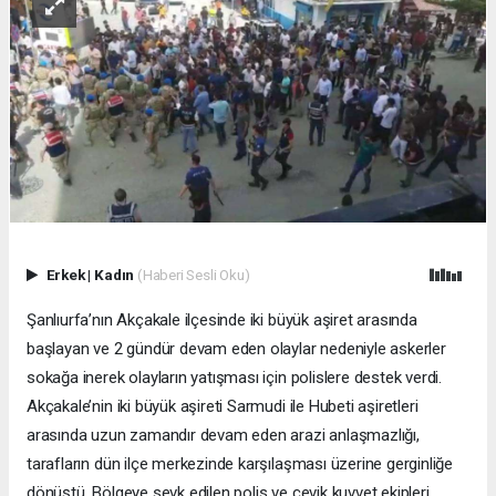
Erkek
|
Kadın
(Haberi Sesli Oku)
Şanlıurfa’nın Akçakale ilçesinde iki büyük aşiret arasında
başlayan ve 2 gündür devam eden olaylar nedeniyle askerler
sokağa inerek olayların yatışması için polislere destek verdi.
Akçakale’nin iki büyük aşireti Sarmudi ile Hubeti aşiretleri
arasında uzun zamandır devam eden arazi anlaşmazlığı,
tarafların dün ilçe merkezinde karşılaşması üzerine gerginliğe
dönüştü. Bölgeye sevk edilen polis ve çevik kuvvet ekipleri,