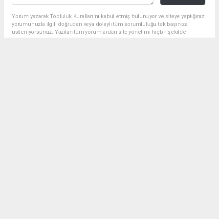
Yorum yazarak Topluluk Kuralları’nı kabul etmiş bulunuyor ve siteye yaptığınız
yorumunuzla ilgili doğrudan veya dolaylı tüm sorumluluğu tek başınıza
üstleniyorsunuz. Yazılan tüm yorumlardan site yönetimi hiçbir şekilde
sorumlu tutulamaz.
Anasayfa
Siyaset
BAŞKAN GÜLPINAR: 19 MAYIS,
BİR MİLLETİN YENİDEN
DOĞUŞUDUR
SIYASET
18.05.2025 - 14:46, Güncelleme: 18.05.2025 - 14:46
Şanlıurfa Büyükşehir Belediye Başkanı Mehmet