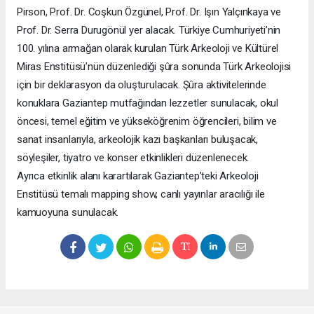
Pirson, Prof. Dr. Coşkun Özgünel, Prof. Dr. Işın Yalçınkaya ve
Prof. Dr. Serra Durugönül yer alacak. Türkiye Cumhuriyeti’nin
100. yılına armağan olarak kurulan Türk Arkeoloji ve Kültürel
Miras Enstitüsü’nün düzenlediği şûra sonunda Türk Arkeolojisi
için bir deklarasyon da oluşturulacak. Şûra aktivitelerinde
konuklara Gaziantep mutfağından lezzetler sunulacak, okul
öncesi, temel eğitim ve yükseköğrenim öğrencileri, bilim ve
sanat insanlarıyla, arkeolojik kazı başkanları buluşacak,
söyleşiler, tiyatro ve konser etkinlikleri düzenlenecek.
Ayrıca etkinlik alanı karartılarak Gaziantep’teki Arkeoloji
Enstitüsü temalı mapping show, canlı yayınlar aracılığı ile
kamuoyuna sunulacak.