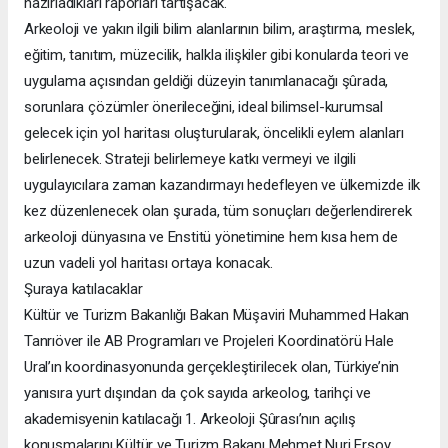
hazırladıkları raporları tartışacak.
Arkeoloji ve yakın ilgili bilim alanlarının bilim, araştırma, meslek,
eğitim, tanıtım, müzecilik, halkla ilişkiler gibi konularda teori ve
uygulama açısından geldiği düzeyin tanımlanacağı şûrada,
sorunlara çözümler önerileceğini, ideal bilimsel-kurumsal
gelecek için yol haritası oluşturularak, öncelikli eylem alanları
belirlenecek. Strateji belirlemeye katkı vermeyi ve ilgili
uygulayıcılara zaman kazandırmayı hedefleyen ve ülkemizde ilk
kez düzenlenecek olan şurada, tüm sonuçları değerlendirerek
arkeoloji dünyasına ve Enstitü yönetimine hem kısa hem de
uzun vadeli yol haritası ortaya konacak.
Şuraya katılacaklar
Kültür ve Turizm Bakanlığı Bakan Müşaviri Muhammed Hakan
Tanrıöver ile AB Programları ve Projeleri Koordinatörü Hale
Ural’ın koordinasyonunda gerçekleştirilecek olan, Türkiye’nin
yanısıra yurt dışından da çok sayıda arkeolog, tarihçi ve
akademisyenin katılacağı 1. Arkeoloji Şûrası’nın açılış
konuşmalarını Kültür ve Turizm Bakanı Mehmet Nuri Ersoy,