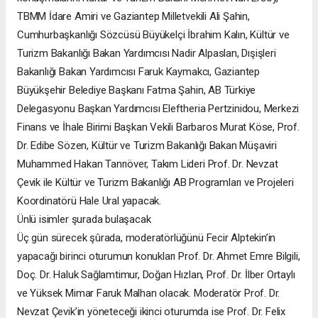
TBMM İdare Amiri ve Gaziantep Milletvekili Ali Şahin,
Cumhurbaşkanlığı Sözcüsü Büyükelçi İbrahim Kalın, Kültür ve
Turizm Bakanlığı Bakan Yardımcısı Nadir Alpaslan, Dışişleri
Bakanlığı Bakan Yardımcısı Faruk Kaymakcı, Gaziantep
Büyükşehir Belediye Başkanı Fatma Şahin, AB Türkiye
Delegasyonu Başkan Yardımcısı Eleftheria Pertzinidou, Merkezi
Finans ve İhale Birimi Başkan Vekili Barbaros Murat Köse, Prof.
Dr. Edibe Sözen, Kültür ve Turizm Bakanlığı Bakan Müşaviri
Muhammed Hakan Tanrıöver, Takım Lideri Prof. Dr. Nevzat
Çevik ile Kültür ve Turizm Bakanlığı AB Programları ve Projeleri
Koordinatörü Hale Ural yapacak.
Ünlü isimler şurada bulaşacak
Üç gün sürecek şûrada, moderatörlüğünü Fecir Alptekin’in
yapacağı birinci oturumun konukları Prof. Dr. Ahmet Emre Bilgili,
Doç. Dr. Haluk Sağlamtimur, Doğan Hızlan, Prof. Dr. İlber Ortaylı
ve Yüksek Mimar Faruk Malhan olacak. Moderatör Prof. Dr.
Nevzat Çevik’in yöneteceği ikinci oturumda ise Prof. Dr. Felix