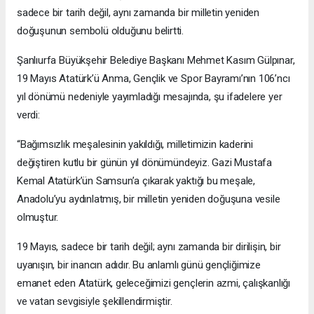
sadece bir tarih değil, aynı zamanda bir milletin yeniden
doğuşunun sembolü olduğunu belirtti.
Şanlıurfa Büyükşehir Belediye Başkanı Mehmet Kasım Gülpınar,
19 Mayıs Atatürk’ü Anma, Gençlik ve Spor Bayramı’nın 106’ncı
yıl dönümü nedeniyle yayımladığı mesajında, şu ifadelere yer
verdi:
“Bağımsızlık meşalesinin yakıldığı, milletimizin kaderini
değiştiren kutlu bir günün yıl dönümündeyiz. Gazi Mustafa
Kemal Atatürk’ün Samsun’a çıkarak yaktığı bu meşale,
Anadolu’yu aydınlatmış, bir milletin yeniden doğuşuna vesile
olmuştur.
19 Mayıs, sadece bir tarih değil; aynı zamanda bir dirilişin, bir
uyanışın, bir inancın adıdır. Bu anlamlı günü gençliğimize
emanet eden Atatürk, geleceğimizi gençlerin azmi, çalışkanlığı
ve vatan sevgisiyle şekillendirmiştir.