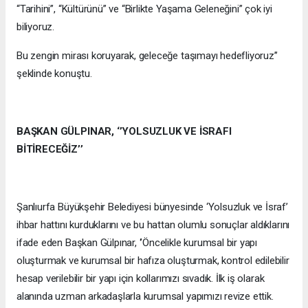
“Tarihini”, “Kültürünü” ve “Birlikte Yaşama Geleneğini” çok iyi
biliyoruz.
Bu zengin mirası koruyarak, geleceğe taşımayı hedefliyoruz’’
şeklinde konuştu.
BAŞKAN GÜLPINAR, ‘’YOLSUZLUK VE İSRAFI
BİTİRECEĞİZ’’
Şanlıurfa Büyükşehir Belediyesi bünyesinde ‘Yolsuzluk ve İsraf’
ihbar hattını kurduklarını ve bu hattan olumlu sonuçlar aldıklarını
ifade eden Başkan Gülpınar, ‘’Öncelikle kurumsal bir yapı
oluşturmak ve kurumsal bir hafıza oluşturmak, kontrol edilebilir
hesap verilebilir bir yapı için kollarımızı sıvadık. İlk iş olarak
alanında uzman arkadaşlarla kurumsal yapımızı revize ettik.