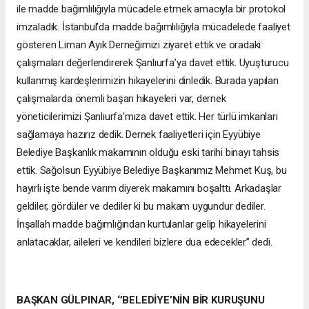
ile madde bağımlılığıyla mücadele etmek amacıyla bir protokol
imzaladık. İstanbul’da madde bağımlılığıyla mücadelede faaliyet
gösteren Liman Ayık Derneğimizi ziyaret ettik ve oradaki
çalışmaları değerlendirerek Şanlıurfa’ya davet ettik. Uyuşturucu
kullanmış kardeşlerimizin hikayelerini dinledik. Burada yapılan
çalışmalarda önemli başarı hikayeleri var, dernek
yöneticilerimizi Şanlıurfa’mıza davet ettik. Her türlü imkanları
sağlamaya hazırız dedik. Dernek faaliyetleri için Eyyübiye
Belediye Başkanlık makamının olduğu eski tarihi binayı tahsis
ettik. Sağolsun Eyyübiye Belediye Başkanımız Mehmet Kuş, bu
hayırlı işte bende varım diyerek makamını boşalttı. Arkadaşlar
geldiler, gördüler ve dediler ki bu makam uygundur dediler.
İnşallah madde bağımlığından kurtulanlar gelip hikayelerini
anlatacaklar, aileleri ve kendileri bizlere dua edecekler’’ dedi.
BAŞKAN GÜLPINAR, ‘’BELEDİYE’NİN BİR KURUŞUNU