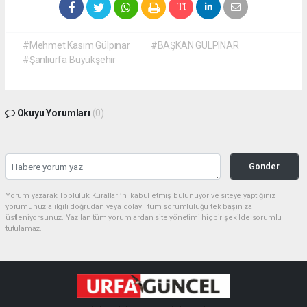
#Mehmet Kasım Gülpınar
#BAŞKAN GÜLPINAR
#Şanlıurfa Büyükşehir
Okuyu Yorumları
(0)
Gonder
Yorum yazarak Topluluk Kuralları’nı kabul etmiş bulunuyor ve siteye yaptığınız
yorumunuzla ilgili doğrudan veya dolaylı tüm sorumluluğu tek başınıza
üstleniyorsunuz. Yazılan tüm yorumlardan site yönetimi hiçbir şekilde sorumlu
tutulamaz.