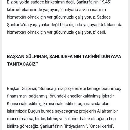
Biz bu yolda sadece bir kesimin değil, Şanlıurfa'nın 19.451
kilometrekaresinde yaşayan, 2 milyonu aşkın insanının
hizmetkârı olmak için var gücümüzle çalışıyoruz. Sadece
Şanlıurfa’da yaşayanlar değil Urfa dışında yaşayan Urfalıların da
hizmetkarı olmak için var gücümüzle çalışıyoruz’’ dedi.
BAŞKAN GÜLPINAR, ŞANLIURFA’NIN TARİHİNİ DÜNYAYA
TANITACAĞIZ’’
Başkan Gülpınar, ‘’Sunacağımız projeler; ete kemiğe bürünmüş,
finansmanı sağlanmış, önündeki engeller kaldırılmış işlerdir.
Kimisi ihale edilmiş, kimisi ihale edilme aşamasında olan
işlerimizdir. Bugün burada sayacağımız projelerin Allah’tan bir
mani olmazsa, bir bir, bitmiş ve kullanılır halde olduğunu hep
birlikte göreceğiz. Şanlıurfa’nın “İhtiyaçlarını”, “Önceliklerini”,