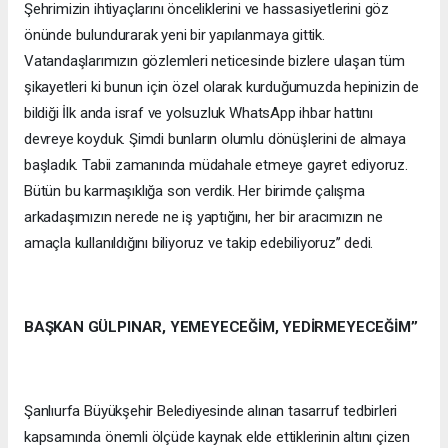
Şehrimizin ihtiyaçlarını önceliklerini ve hassasiyetlerini göz
önünde bulundurarak yeni bir yapılanmaya gittik.
Vatandaşlarımızın gözlemleri neticesinde bizlere ulaşan tüm
şikayetleri ki bunun için özel olarak kurduğumuzda hepinizin de
bildiği İlk anda israf ve yolsuzluk WhatsApp ihbar hattını
devreye koyduk. Şimdi bunların olumlu dönüşlerini de almaya
başladık. Tabii zamanında müdahale etmeye gayret ediyoruz.
Bütün bu karmaşıklığa son verdik. Her birimde çalışma
arkadaşımızın nerede ne iş yaptığını, her bir aracımızın ne
amaçla kullanıldığını biliyoruz ve takip edebiliyoruz’’ dedi.
BAŞKAN GÜLPINAR, YEMEYECEĞİM, YEDİRMEYECEĞİM’’
Şanlıurfa Büyükşehir Belediyesinde alınan tasarruf tedbirleri
kapsamında önemli ölçüde kaynak elde ettiklerinin altını çizen