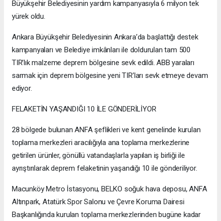
Büyükşehir Belediyesinin yardım kampanyasıyla 6 milyon tek
yürek oldu.
Ankara Büyükşehir Belediyesinin Ankara’da başlattığı destek
kampanyaları ve Belediye imkânları ile doldurulan tam 500
TIR’lık malzeme deprem bölgesine sevk edildi. ABB yaraları
sarmak için deprem bölgesine yeni TIR’ları sevk etmeye devam
ediyor.
FELAKETİN YAŞANDIĞI 10 İLE GÖNDERİLİYOR
28 bölgede bulunan ANFA şeflikleri ve kent genelinde kurulan
toplama merkezleri aracılığıyla ana toplama merkezlerine
getirilen ürünler, gönüllü vatandaşlarla yapılan iş birliği ile
ayrıştırılarak deprem felaketinin yaşandığı 10 ile gönderiliyor.
Macunköy Metro İstasyonu, BELKO soğuk hava deposu, ANFA
Altınpark, Atatürk Spor Salonu ve Çevre Koruma Dairesi
Başkanlığında kurulan toplama merkezlerinden bugüne kadar