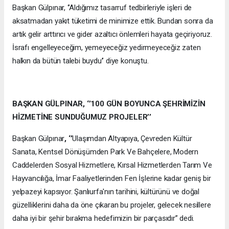
Başkan Gülpınar, ‘’Aldığımız tasarruf tedbirleriyle işleri de
aksatmadan yakıt tüketimi de minimize ettik. Bundan sonra da
artık gelir arttırıcı ve gider azaltıcı önlemleri hayata geçiriyoruz.
İsrafı engelleyeceğim, yemeyeceğiz yedirmeyeceğiz zaten
halkın da bütün talebi buydu’’ diye konuştu.
BAŞKAN GÜLPINAR, ‘’100 GÜN BOYUNCA ŞEHRİMİZİN
HİZMETİNE SUNDUĞUMUZ PROJELER’’
Başkan Gülpınar
, ‘’
Ulaşımdan Altyapıya, Çevreden Kültür
Sanata, Kentsel Dönüşümden Park Ve Bahçelere, Modern
Caddelerden Sosyal Hizmetlere, Kırsal Hizmetlerden Tarım Ve
Hayvancılığa, İmar Faaliyetlerinden Fen İşlerine kadar geniş bir
yelpazeyi kapsıyor. Şanlıurfa'nın tarihini, kültürünü ve doğal
güzelliklerini daha da öne çıkaran bu projeler, gelecek nesillere
daha iyi bir şehir bırakma hedefimizin bir parçasıdır’’ dedi.