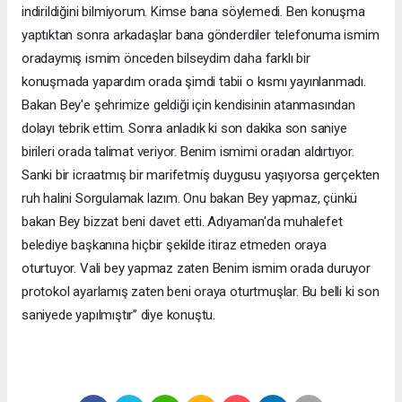
indirildiğini bilmiyorum. Kimse bana söylemedi. Ben konuşma
yaptıktan sonra arkadaşlar bana gönderdiler telefonuma ismim
oradaymış ismim önceden bilseydim daha farklı bir
konuşmada yapardım orada şimdi tabii o kısmı yayınlanmadı.
Bakan Bey'e şehrimize geldiği için kendisinin atanmasından
dolayı tebrik ettim. Sonra anladık ki son dakika son saniye
birileri orada talimat veriyor. Benim ismimi oradan aldırtıyor.
Sanki bir icraatmış bir marifetmiş duygusu yaşıyorsa gerçekten
ruh halini Sorgulamak lazım. Onu bakan Bey yapmaz, çünkü
bakan Bey bizzat beni davet etti. Adıyaman'da muhalefet
belediye başkanına hiçbir şekilde itiraz etmeden oraya
oturtuyor. Vali bey yapmaz zaten Benim ismim orada duruyor
protokol ayarlamış zaten beni oraya oturtmuşlar. Bu belli ki son
saniyede yapılmıştır’’ diye konuştu.