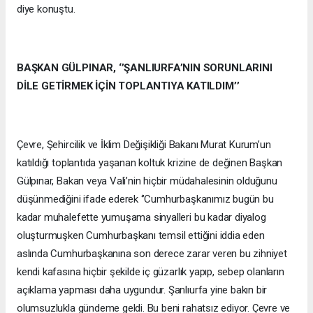
diye konuştu.
BAŞKAN GÜLPINAR, ‘’ŞANLIURFA’NIN SORUNLARINI
DİLE GETİRMEK İÇİN TOPLANTIYA KATILDIM’’
Çevre, Şehircilik ve İklim Değişikliği Bakanı Murat Kurum’un
katıldığı toplantıda yaşanan koltuk krizine de değinen Başkan
Gülpınar, Bakan veya Vali’nin hiçbir müdahalesinin olduğunu
düşünmediğini ifade ederek ‘’Cumhurbaşkanımız bugün bu
kadar muhalefette yumuşama sinyalleri bu kadar diyalog
oluşturmuşken Cumhurbaşkanı temsil ettiğini iddia eden
aslında Cumhurbaşkanına son derece zarar veren bu zihniyet
kendi kafasına hiçbir şekilde iç güzarlık yapıp, sebep olanların
açıklama yapması daha uygundur. Şanlıurfa yine bakın bir
olumsuzlukla gündeme geldi. Bu beni rahatsız ediyor. Çevre ve