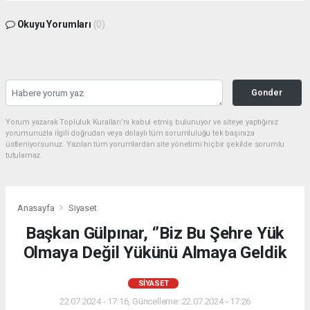
Okuyu Yorumları
(0)
Gonder
Yorum yazarak Topluluk Kuralları’nı kabul etmiş bulunuyor ve siteye yaptığınız
yorumunuzla ilgili doğrudan veya dolaylı tüm sorumluluğu tek başınıza
üstleniyorsunuz. Yazılan tüm yorumlardan site yönetimi hiçbir şekilde sorumlu
tutulamaz.
Anasayfa
Siyaset
Başkan Gülpınar, ‘’Biz Bu Şehre Yük
Olmaya Değil Yükünü Almaya Geldik
SIYASET
22.07.2024 - 17:16, Güncelleme: 22.07.2024 - 17:26