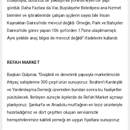
Dolayısıyla, bütüncül bir yaklaşımla yönetilmeyen bir yapı
gördük. Daha Fazlası da Var, Büyükşehir Belediyesi ana hizmet
birimleri ve iştiraklerinde çalışan işçilerin sayısı bile İnsan
Kaynakları Dairesi’nde mevcut değildi. Örneğin, Park ve Bahçeler
Dairesi’nde görev yapan 106 şoförden 17’sine ulaşılmamıştı.
Aynı şekilde araç bilgisi de mevcut değildi’’ ifadelerini kullandı.
REFAH MARKET
Başkan Gülpınar, ‘’Disiplinli ve denetimli yapısıyla marketimizde
ihtiyaç sahiplerine 300 çeşit ürün sunuyoruz. İbrahim’i Kardeşlik
ve Yardımlaşma Derneği üzerinden bundan sonra bu faaliyetler
yürütülecek. İlerleyen süreçte ilçelerde de Refah Market açmayı
planlıyoruz. Şanlıurfa ve Anadolu mutfağının en leziz ürünleriyle
hazırladığımız ve dört çeşitten oluşan servisimizle
hemşehrilerimize kaliteli yemeği en uygun fiyatlara sunuyoruz.