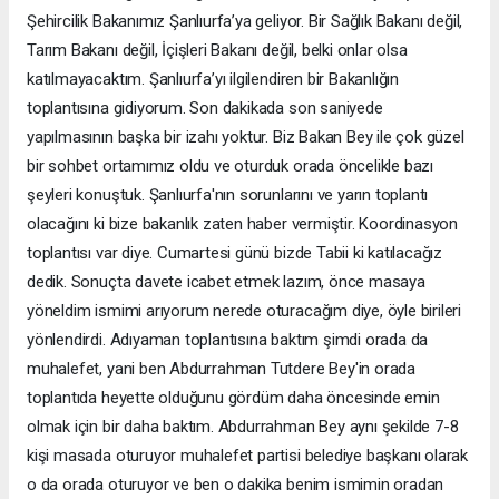
Şehircilik Bakanımız Şanlıurfa’ya geliyor. Bir Sağlık Bakanı değil,
Tarım Bakanı değil, İçişleri Bakanı değil, belki onlar olsa
katılmayacaktım. Şanlıurfa’yı ilgilendiren bir Bakanlığın
toplantısına gidiyorum. Son dakikada son saniyede
yapılmasının başka bir izahı yoktur. Biz Bakan Bey ile çok güzel
bir sohbet ortamımız oldu ve oturduk orada öncelikle bazı
şeyleri konuştuk. Şanlıurfa'nın sorunlarını ve yarın toplantı
olacağını ki bize bakanlık zaten haber vermiştir. Koordinasyon
toplantısı var diye. Cumartesi günü bizde Tabii ki katılacağız
dedik. Sonuçta davete icabet etmek lazım, önce masaya
yöneldim ismimi arıyorum nerede oturacağım diye, öyle birileri
yönlendirdi. Adıyaman toplantısına baktım şimdi orada da
muhalefet, yani ben Abdurrahman Tutdere Bey'in orada
toplantıda heyette olduğunu gördüm daha öncesinde emin
olmak için bir daha baktım. Abdurrahman Bey aynı şekilde 7-8
kişi masada oturuyor muhalefet partisi belediye başkanı olarak
o da orada oturuyor ve ben o dakika benim ismimin oradan