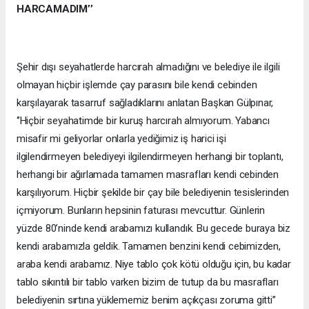
HARCAMADIM’’
Şehir dışı seyahatlerde harcırah almadığını ve belediye ile ilgili
olmayan hiçbir işlemde çay parasını bile kendi cebinden
karşılayarak tasarruf sağladıklarını anlatan Başkan Gülpınar,
‘’Hiçbir seyahatimde bir kuruş harcırah almıyorum. Yabancı
misafir mi geliyorlar onlarla yediğimiz iş harici işi
ilgilendirmeyen belediyeyi ilgilendirmeyen herhangi bir toplantı,
herhangi bir ağırlamada tamamen masrafları kendi cebinden
karşılıyorum. Hiçbir şekilde bir çay bile belediyenin tesislerinden
içmiyorum. Bunların hepsinin faturası mevcuttur. Günlerin
yüzde 80’ninde kendi arabamızı kullandık. Bu gecede buraya biz
kendi arabamızla geldik. Tamamen benzini kendi cebimizden,
araba kendi arabamız. Niye tablo çok kötü olduğu için, bu kadar
tablo sıkıntılı bir tablo varken bizim de tutup da bu masrafları
belediyenin sırtına yüklememiz benim açıkçası zoruma gitti’’