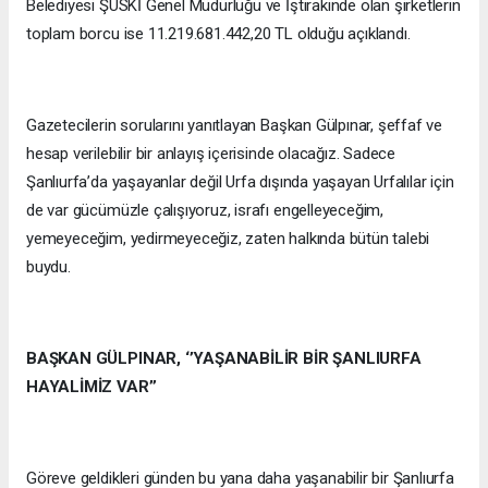
Belediyesi ŞUSKİ Genel Müdürlüğü ve İştirakinde olan şirketlerin
toplam borcu ise 11.219.681.442,20 TL olduğu açıklandı.
Gazetecilerin sorularını yanıtlayan Başkan Gülpınar, şeffaf ve
hesap verilebilir bir anlayış içerisinde olacağız. Sadece
Şanlıurfa’da yaşayanlar değil Urfa dışında yaşayan Urfalılar için
de var gücümüzle çalışıyoruz, israfı engelleyeceğim,
yemeyeceğim, yedirmeyeceğiz, zaten halkında bütün talebi
buydu.
BAŞKAN GÜLPINAR, ‘’YAŞANABİLİR BİR ŞANLIURFA
HAYALİMİZ VAR’’
Göreve geldikleri günden bu yana daha yaşanabilir bir Şanlıurfa