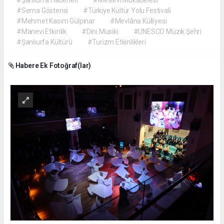
#Sema Gösterisi
#Türkiye Kültür Yolu Festivali
#Mehmet Kasım Gülpınar
#Mevlâna Külliyesi
#Manevi Etkinlik
#Dini Musiki
#UNESCO Müzik Şehri
#Şanlıurfa Kültürü
#Turizm Etkinlikleri
Habere Ek Fotoğraf(lar)