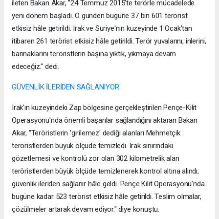
ileten Bakan Akar, "24 Temmuz 2015'te terörle mücadelede
yeni dönem başladı. O günden bugüne 37 bin 601 terörist
etkisiz hâle getirildi. Irak ve Suriye'nin kuzeyinde 1 Ocak'tan
itibaren 261 terörist etkisiz hâle getirildi. Terör yuvalarını, inlerini,
barınaklarını teröristlerin başına yıktık, yıkmaya devam
edeceğiz." dedi.
GÜVENLİK İLERİDEN SAĞLANIYOR
Irak'ın kuzeyindeki Zap bölgesine gerçekleştirilen Pençe-Kilit
Operasyonu'nda önemli başarılar sağlandığını aktaran Bakan
Akar, "Teröristlerin 'girilemez' dediği alanları Mehmetçik
teröristlerden büyük ölçüde temizledi. Irak sınırındaki
gözetlemesi ve kontrolü zor olan 302 kilometrelik alan
teröristlerden büyük ölçüde temizlenerek kontrol altına alındı,
güvenlik ileriden sağlanır hâle geldi. Pençe Kilit Operasyonu'nda
bugüne kadar 523 terörist etkisiz hâle getirildi. Teslim olmalar,
çözülmeler artarak devam ediyor." diye konuştu.