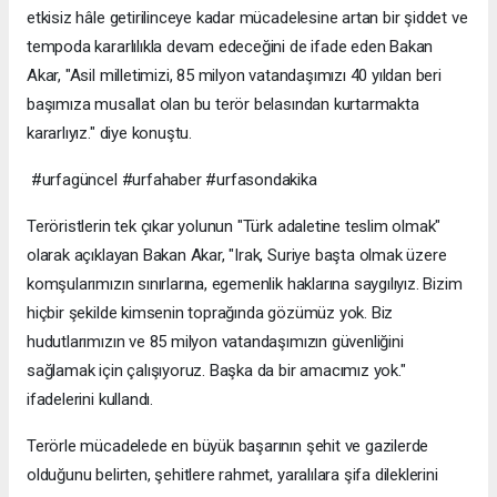
etkisiz hâle getirilinceye kadar mücadelesine artan bir şiddet ve
tempoda kararlılıkla devam edeceğini de ifade eden Bakan
Akar, "Asil milletimizi, 85 milyon vatandaşımızı 40 yıldan beri
başımıza musallat olan bu terör belasından kurtarmakta
kararlıyız." diye konuştu.
#urfagüncel #urfahaber #urfasondakika
Teröristlerin tek çıkar yolunun "Türk adaletine teslim olmak"
olarak açıklayan Bakan Akar, "Irak, Suriye başta olmak üzere
komşularımızın sınırlarına, egemenlik haklarına saygılıyız. Bizim
hiçbir şekilde kimsenin toprağında gözümüz yok. Biz
hudutlarımızın ve 85 milyon vatandaşımızın güvenliğini
sağlamak için çalışıyoruz. Başka da bir amacımız yok."
ifadelerini kullandı.
Terörle mücadelede en büyük başarının şehit ve gazilerde
olduğunu belirten, şehitlere rahmet, yaralılara şifa dileklerini