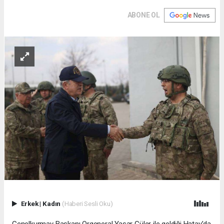
ABONE OL
Erkek
|
Kadın
(Haberi Sesli Oku)
Genelkurmay Başkanı Orgeneral Yaşar Güler ile geldiği Hatay’da