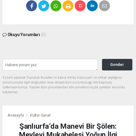
Okuyu Yorumları
(0)
Gonder
Yorum yazarak Topluluk Kuralları’nı kabul etmiş bulunuyor ve siteye yaptığınız
yorumunuzla ilgili doğrudan veya dolaylı tüm sorumluluğu tek başınıza
üstleniyorsunuz. Yazılan tüm yorumlardan site yönetimi hiçbir şekilde sorumlu
tutulamaz.
Anasayfa
Kültür-Sanat
Şanlıurfa’da Manevi Bir Şölen:
Mevlevi Mukabelesi Yoğun İlgi