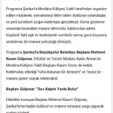
Programa
Şanlıurfa Mevlâna Külliyesi Vakfı tarafından organize
edilen mukabele, semahaneyi tıklım tıklım dolduran vatandaşlar
ve yerli turistlerin yoğun katılımıyla gerçekleşti. Sema gösterisi
sırasında hissedilen manevi atmosfer, katılımcıları adeta
büyüledi. İlahi aşk ve teslimiyetin sembolü sema, gece boyunca
unutulmaz bir manevi yolculuğa dönüştü.
Programa
Şanlıurfa Büyükşehir Belediye Başkanı Mehmet
Kasım Gülpınar
, İl Kültür ve Turizm Müdürü Aydın Arslan ile
Mevlâna Külliyesi Vakfı Başkanı Kasım Sezer de katıldı.
Katılımcılar, etkinliği “ruha dokunan bir deneyim” ve “eşsiz bir
manevi şölen” olarak nitelendirdi.
Başkan Gülpınar: “Ses Kalpte Yankı Bulur”
Etkinlikte konuşan Başkan Mehmet Kasım Gülpınar,
Şanlıurfa’nın kadim kültürel ve manevi mirasına vurgu yaparak
şunları söyledi: