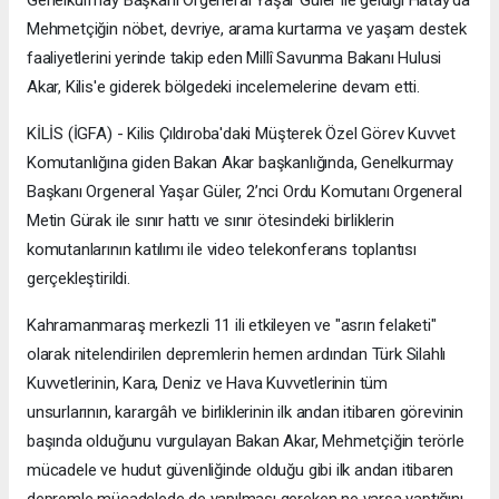
Mehmetçiğin nöbet, devriye, arama kurtarma ve yaşam destek
faaliyetlerini yerinde takip eden Millî Savunma Bakanı Hulusi
Akar, Kilis'e giderek bölgedeki incelemelerine devam etti.
KİLİS (İGFA) - Kilis Çıldıroba'daki Müşterek Özel Görev Kuvvet
Komutanlığına giden Bakan Akar başkanlığında, Genelkurmay
Başkanı Orgeneral Yaşar Güler, 2’nci Ordu Komutanı Orgeneral
Metin Gürak ile sınır hattı ve sınır ötesindeki birliklerin
komutanlarının katılımı ile video telekonferans toplantısı
gerçekleştirildi.
Kahramanmaraş merkezli 11 ili etkileyen ve "asrın felaketi"
olarak nitelendirilen depremlerin hemen ardından Türk Silahlı
Kuvvetlerinin, Kara, Deniz ve Hava Kuvvetlerinin tüm
unsurlarının, karargâh ve birliklerinin ilk andan itibaren görevinin
başında olduğunu vurgulayan Bakan Akar, Mehmetçiğin terörle
mücadele ve hudut güvenliğinde olduğu gibi ilk andan itibaren
depremle mücadelede de yapılması gereken ne varsa yaptığını