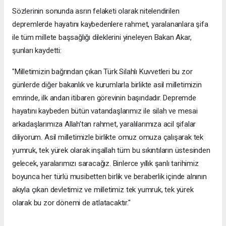
Sözlerinin sonunda asrın felaketi olarak nitelendirilen
depremlerde hayatını kaybedenlere rahmet, yaralananlara şifa
ile tüm millete başsağlığı dileklerini yineleyen Bakan Akar,
şunları kaydetti:
"Milletimizin bağrından çıkan Türk Silahlı Kuvvetleri bu zor
günlerde diğer bakanlık ve kurumlarla birlikte asil milletimizin
emrinde, ilk andan itibaren görevinin başındadır. Depremde
hayatını kaybeden bütün vatandaşlarımız ile silah ve mesai
arkadaşlarımıza Allah’tan rahmet, yaralılarımıza acil şifalar
diliyorum. Asil milletimizle birlikte omuz omuza çalışarak tek
yumruk, tek yürek olarak inşallah tüm bu sıkıntıların üstesinden
gelecek, yaralarımızı saracağız. Binlerce yıllık şanlı tarihimiz
boyunca her türlü musibetten birlik ve beraberlik içinde alnının
akıyla çıkan devletimiz ve milletimiz tek yumruk, tek yürek
olarak bu zor dönemi de atlatacaktır."