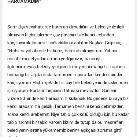
HARCAMADIM’’
Şehir dışı seyahatlerde harcırah almadığını ve belediye ile ilgili
olmayan hiçbir işlemde çay parasını bile kendi cebinden
karşılayarak tasarruf sağladıklarını anlatan Başkan Gülpınar,
‘’Hiçbir seyahatimde bir kuruş harcırah almıyorum. Yabancı
misafir mi geliyorlar onlarla yediğimiz iş harici işi
ilgilendirmeyen belediyeyi ilgilendirmeyen herhangi bir toplantı,
herhangi bir ağırlamada tamamen masrafları kendi cebinden
karşılıyorum. Hiçbir şekilde bir çay bile belediyenin tesislerinden
içmiyorum. Bunların hepsinin faturası mevcuttur. Günlerin
yüzde 80’ninde kendi arabamızı kullandık. Bu gecede buraya biz
kendi arabamızla geldik. Tamamen benzini kendi cebimizden,
araba kendi arabamız. Niye tablo çok kötü olduğu için, bu kadar
tablo sıkıntılı bir tablo varken bizim de tutup da bu masrafları
belediyenin sırtına yüklememiz benim açıkçası zoruma gitti’’