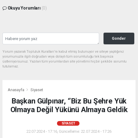
Okuyu Yorumları
(0)
Gonder
Yorum yazarak Topluluk Kuralları’nı kabul etmiş bulunuyor ve siteye yaptığınız
yorumunuzla ilgili doğrudan veya dolaylı tüm sorumluluğu tek başınıza
üstleniyorsunuz. Yazılan tüm yorumlardan site yönetimi hiçbir şekilde sorumlu
tutulamaz.
Anasayfa
Siyaset
Başkan Gülpınar, ‘’Biz Bu Şehre Yük
Olmaya Değil Yükünü Almaya Geldik
SIYASET
22.07.2024 - 17:16, Güncelleme: 22.07.2024 - 17:26