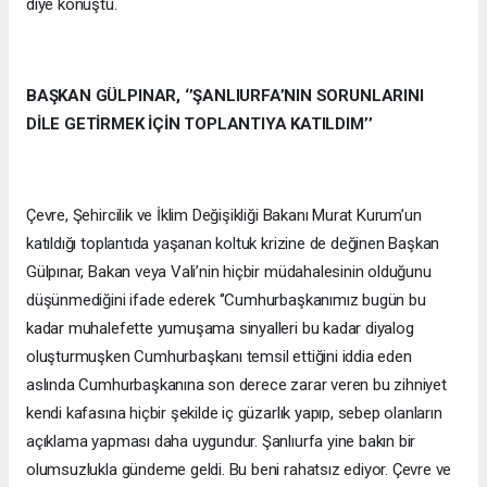
diye konuştu.
BAŞKAN GÜLPINAR, ‘’ŞANLIURFA’NIN SORUNLARINI
DİLE GETİRMEK İÇİN TOPLANTIYA KATILDIM’’
Çevre, Şehircilik ve İklim Değişikliği Bakanı Murat Kurum’un
katıldığı toplantıda yaşanan koltuk krizine de değinen Başkan
Gülpınar, Bakan veya Vali’nin hiçbir müdahalesinin olduğunu
düşünmediğini ifade ederek ‘’Cumhurbaşkanımız bugün bu
kadar muhalefette yumuşama sinyalleri bu kadar diyalog
oluşturmuşken Cumhurbaşkanı temsil ettiğini iddia eden
aslında Cumhurbaşkanına son derece zarar veren bu zihniyet
kendi kafasına hiçbir şekilde iç güzarlık yapıp, sebep olanların
açıklama yapması daha uygundur. Şanlıurfa yine bakın bir
olumsuzlukla gündeme geldi. Bu beni rahatsız ediyor. Çevre ve