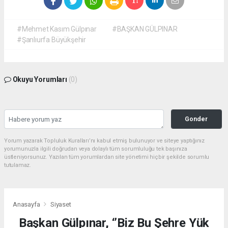
#Mehmet Kasım Gülpınar
#BAŞKAN GÜLPINAR
#Şanlıurfa Büyükşehir
Okuyu Yorumları
(0)
Gonder
Yorum yazarak Topluluk Kuralları’nı kabul etmiş bulunuyor ve siteye yaptığınız
yorumunuzla ilgili doğrudan veya dolaylı tüm sorumluluğu tek başınıza
üstleniyorsunuz. Yazılan tüm yorumlardan site yönetimi hiçbir şekilde sorumlu
tutulamaz.
Anasayfa
Siyaset
Başkan Gülpınar, ‘’Biz Bu Şehre Yük