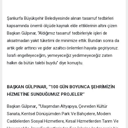
Şanlıurfa Büyükşehir Belediyesinde alınan tasarruf tedbirleri
kapsamında önemli ölçüde kaynak elde ettiklerinin altını çizen
Başkan Gülpınar, ‘’Aldığımız tasarruf tedbirleriyle işleri de
aksatmadan yakıt tüketimi de minimize ettik. Bundan sonra da
artık gelir arttırıcı ve gider azaltıcı önlemleri hayata geçiriyoruz.
İsrafı engelleyeceğim, yemeyeceğiz yedirmeyeceğiz zaten
halkın da bütün talebi buydu’’ diye konuştu.
BAŞKAN GÜLPINAR, ‘’100 GÜN BOYUNCA ŞEHRİMİZİN
HİZMETİNE SUNDUĞUMUZ PROJELER’’
Başkan Gülpınar
, ‘’
Ulaşımdan Altyapıya, Çevreden Kültür
Sanata, Kentsel Dönüşümden Park Ve Bahçelere, Modern
Caddelerden Sosyal Hizmetlere, Kırsal Hizmetlerden Tarım Ve