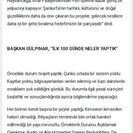
Hayvancılığa, İmar Faaliyetlerinden Fen İşlerine kadar geniş bir
yelpazeyi kapsıyor. Şanlıurfa'nın tarihini, kültürünü ve doğal
güzelliklerini daha da öne çıkaran bu projeler, gelecek nesillere
daha iyi bir şehir bırakma hedefimizin bir parçasıdır’’ dedi.
BAŞKAN GÜLPINAR, ‘’İLK 100 GÜNDE NELER YAPTIK’’
Öncelikle durum tespiti yaptık. Çünkü ortada bir sistem yoktu.
Kayıtlar yoktu, bilgisayarlardan veriler silinmiş ve bazı dairelerde
evrakların yok edildiğini gördük. Bu durumla ilgili yasal süreçleri
başlattık ve sonuçlandığında ayrıca bilgilendirme yapacağız.
Her birimin kendi başına bir şeyler yaptığı, Kimsenin kimseden
haberi olmadığı, İhtiyaçların temininde bile ortak hareket
edilmediği bir yapı mevcuttu. Örneklerle Durumu Açıklamak
Gerekirse: Kadın ve Aile Hizmetleri Dairesi Başkanlığına, Dış