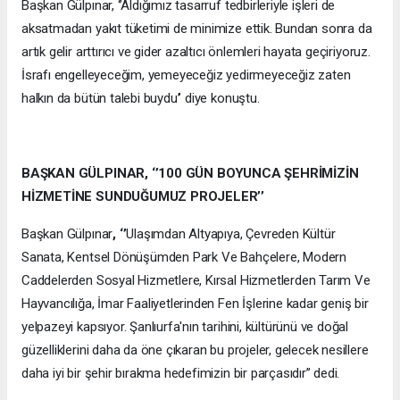
Başkan Gülpınar, ‘’Aldığımız tasarruf tedbirleriyle işleri de
aksatmadan yakıt tüketimi de minimize ettik. Bundan sonra da
artık gelir arttırıcı ve gider azaltıcı önlemleri hayata geçiriyoruz.
İsrafı engelleyeceğim, yemeyeceğiz yedirmeyeceğiz zaten
halkın da bütün talebi buydu’’ diye konuştu.
BAŞKAN GÜLPINAR, ‘’100 GÜN BOYUNCA ŞEHRİMİZİN
HİZMETİNE SUNDUĞUMUZ PROJELER’’
Başkan Gülpınar
, ‘’
Ulaşımdan Altyapıya, Çevreden Kültür
Sanata, Kentsel Dönüşümden Park Ve Bahçelere, Modern
Caddelerden Sosyal Hizmetlere, Kırsal Hizmetlerden Tarım Ve
Hayvancılığa, İmar Faaliyetlerinden Fen İşlerine kadar geniş bir
yelpazeyi kapsıyor. Şanlıurfa'nın tarihini, kültürünü ve doğal
güzelliklerini daha da öne çıkaran bu projeler, gelecek nesillere
daha iyi bir şehir bırakma hedefimizin bir parçasıdır’’ dedi.