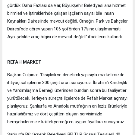
gördük. Daha Fazlası da Var, Büyükşehir Belediyesi ana hizmet
birimleri ve iştiraklerinde çalışan işçilerin sayısı bile İnsan
Kaynakları Dairesi’nde mevcut değildi. Örneğin, Park ve Bahçeler
Dairesi’nde görev yapan 106 şoförden 17’sine ulaşılmamıştı.
Aynı şekilde araç bilgisi de mevcut değildi’’ ifadelerini kullandı.
REFAH MARKET
Başkan Gülpınar, ‘’Disiplinli ve denetimli yapısıyla marketimizde
ihtiyaç sahiplerine 300 çeşit ürün sunuyoruz. İbrahim’i Kardeşlik
ve Yardımlaşma Derneği üzerinden bundan sonra bu faaliyetler
yürütülecek. İlerleyen süreçte ilçelerde de Refah Market açmayı
planlıyoruz. Şanlıurfa ve Anadolu mutfağının en leziz ürünleriyle
hazırladığımız ve dört çeşitten oluşan servisimizle
hemşehrilerimize kaliteli yemeği en uygun fiyatlara sunuyoruz.
Şanlıurfa Büyükşehir Belediyesi BELTUR Sosyal Tesisleri! 40