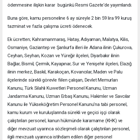
ödenmesine ilişkin karar bugünkü Resmi Gazete'de yayımlandı.
Buna göre, kamu personeline 6 ay süreyle 2 bin 59 lira 99 kuruş
tazminat ve fazla çalışma ücreti ödenecek.
Ek ücretten; Kahramanmaraş, Hatay, Adıyaman, Malatya, Kilis,
Osmaniye, Gaziantep ve Şanlıurfa illeri ile Adana ilinin Çukurova,
Ceyhan, Seyhan, Kozan ve Yüreğir ilçeleri, Diyarbakır ilinin
Bağlar, Bismil, Çermik, Kayapınar, Sur ve Yenişehir ilçeleri, Elazığ
ilinin merkez, Baskil, Karakoçan, Kovancılar, Maden ve Palu
ilçelerinde sürekli görevle fiilen çalışan, Devlet Memurları
Kanunu, Türk Silahlı Kuvvetleri Personel Kanunu, Uzman
Jandarma Kanunu, Uzman Erbaş Kanunu, Hakimler ve Savcılar
Kanunu ile Yükseköğretim Personel Kanunu'na tabi personel,
kamu kurum ve kuruluşlarında sürekli ve geçici işçi olarak
çalıştırılan personel, kanun hükmünde kararname (KHK) ve
diğer mevzuat uyarınca sözleşmeli olarak çalıştırılan personel,
ilgili mevzuatı uyarınca istihdam edilen diğer personel