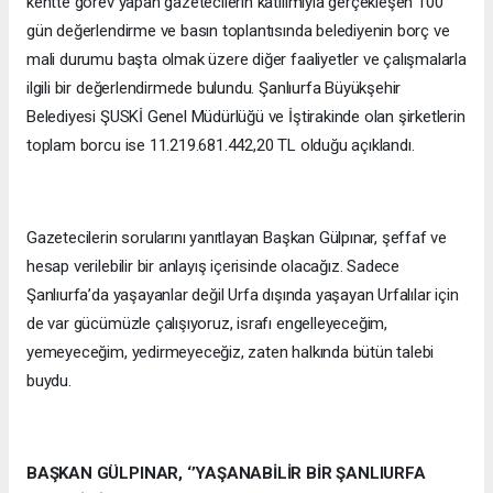
kentte görev yapan gazetecilerin katılımıyla gerçekleşen 100
gün değerlendirme ve basın toplantısında belediyenin borç ve
mali durumu başta olmak üzere diğer faaliyetler ve çalışmalarla
ilgili bir değerlendirmede bulundu. Şanlıurfa Büyükşehir
Belediyesi ŞUSKİ Genel Müdürlüğü ve İştirakinde olan şirketlerin
toplam borcu ise 11.219.681.442,20 TL olduğu açıklandı.
Gazetecilerin sorularını yanıtlayan Başkan Gülpınar, şeffaf ve
hesap verilebilir bir anlayış içerisinde olacağız. Sadece
Şanlıurfa’da yaşayanlar değil Urfa dışında yaşayan Urfalılar için
de var gücümüzle çalışıyoruz, israfı engelleyeceğim,
yemeyeceğim, yedirmeyeceğiz, zaten halkında bütün talebi
buydu.
BAŞKAN GÜLPINAR, ‘’YAŞANABİLİR BİR ŞANLIURFA