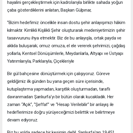
hayalini gerçekleştirmek için kadrolarıyla birlikte sahada yoğun
çaba gösterdiklerini anlatan, Başkan Gülpınar,
‘’Bizim hedefimiz öncelikle insan dostu şehir anlayışımızı hâkim
kılmaktır. Kimlikli Kişilikli Şehir oluşturarak medeniyetimizin şehir
tasavvurunu ihya etmektir. Biz de bu anlayışla, ortak payda ve
aklıda buluşarak; omuz omuza, el ele vererek şehrimizi, çağdaş
yollarla, Kentsel Dönüşümlerle, Meydanlarla, Altyapı ve Üstyapı
Yatırımlarıyla, Parklarıyla, Çiçekleriyle
Bir gül bahçesine dönüştürmek için çalışıyoruz. Göreve
geldiğimiz ilk günden bu yana geçen süre içerisinde,
kutuplaştırma yapmadan, karşıtlık oluşturmadan, taraflı
davranmadan Şanlıurfa'yı bir bütün olarak kucakladık. Her
zaman “Açık”, “Şeffaf” ve “Hesap Verilebilir” bir anlayış ile
hedeflerimize doğru yürüyeceğimizi belirttik ve belirtmeye
devam ediyoruz.
Biz bu yolda sadece bir kesimin değil, Şanlıurfa'nın 19.451