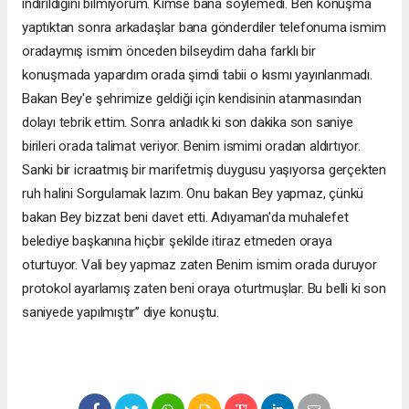
indirildiğini bilmiyorum. Kimse bana söylemedi. Ben konuşma
yaptıktan sonra arkadaşlar bana gönderdiler telefonuma ismim
oradaymış ismim önceden bilseydim daha farklı bir
konuşmada yapardım orada şimdi tabii o kısmı yayınlanmadı.
Bakan Bey'e şehrimize geldiği için kendisinin atanmasından
dolayı tebrik ettim. Sonra anladık ki son dakika son saniye
birileri orada talimat veriyor. Benim ismimi oradan aldırtıyor.
Sanki bir icraatmış bir marifetmiş duygusu yaşıyorsa gerçekten
ruh halini Sorgulamak lazım. Onu bakan Bey yapmaz, çünkü
bakan Bey bizzat beni davet etti. Adıyaman'da muhalefet
belediye başkanına hiçbir şekilde itiraz etmeden oraya
oturtuyor. Vali bey yapmaz zaten Benim ismim orada duruyor
protokol ayarlamış zaten beni oraya oturtmuşlar. Bu belli ki son
saniyede yapılmıştır’’ diye konuştu.