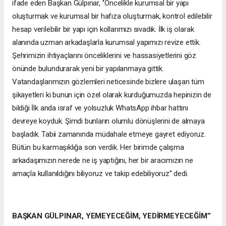
ifade eden Başkan Gülpınar, ‘’Öncelikle kurumsal bir yapı
oluşturmak ve kurumsal bir hafıza oluşturmak, kontrol edilebilir
hesap verilebilir bir yapı için kollarımızı sıvadık. İlk iş olarak
alanında uzman arkadaşlarla kurumsal yapımızı revize ettik.
Şehrimizin ihtiyaçlarını önceliklerini ve hassasiyetlerini göz
önünde bulundurarak yeni bir yapılanmaya gittik.
Vatandaşlarımızın gözlemleri neticesinde bizlere ulaşan tüm
şikayetleri ki bunun için özel olarak kurduğumuzda hepinizin de
bildiği İlk anda israf ve yolsuzluk WhatsApp ihbar hattını
devreye koyduk. Şimdi bunların olumlu dönüşlerini de almaya
başladık. Tabii zamanında müdahale etmeye gayret ediyoruz.
Bütün bu karmaşıklığa son verdik. Her birimde çalışma
arkadaşımızın nerede ne iş yaptığını, her bir aracımızın ne
amaçla kullanıldığını biliyoruz ve takip edebiliyoruz’’ dedi.
BAŞKAN GÜLPINAR, YEMEYECEĞİM, YEDİRMEYECEĞİM’’