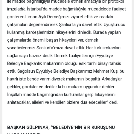
ile madde bağımlılığıyla mücadele etmek amacıyla bir protokol
imzaladık. İstanbul’da madde bağımlılığıyla mücadelede faaliyet
gösteren Liman Ayık Derneğimizi ziyaret ettik ve oradaki
çalışmaları değerlendirerek Şanlıurfa’ya davet ettik. Uyuşturucu
kullanmış kardeşlerimizin hikayelerini dinledik. Burada yapılan
çalışmalarda önemli başarı hikayeleri var, dernek
yöneticilerimizi Şanlıurfa’mıza davet ettik. Her türlü imkanları
sağlamaya hazırız dedik. Dernek faaliyetleri için Eyyübiye
Belediye Başkanlık makamının olduğu eski tarihi binayı tahsis
ettik. Sağolsun Eyyübiye Belediye Başkanımız Mehmet Kuş, bu
hayırlı işte bende varım diyerek makamını boşalttı. Arkadaşlar
geldiler, gördüler ve dediler ki bu makam uygundur dediler.
İnşallah madde bağımlığından kurtulanlar gelip hikayelerini
anlatacaklar, aileleri ve kendileri bizlere dua edecekler’’ dedi.
BAŞKAN GÜLPINAR, ‘’BELEDİYE’NİN BİR KURUŞUNU