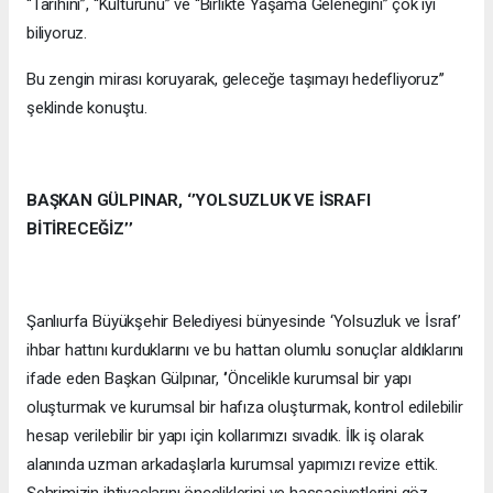
“Tarihini”, “Kültürünü” ve “Birlikte Yaşama Geleneğini” çok iyi
biliyoruz.
Bu zengin mirası koruyarak, geleceğe taşımayı hedefliyoruz’’
şeklinde konuştu.
BAŞKAN GÜLPINAR, ‘’YOLSUZLUK VE İSRAFI
BİTİRECEĞİZ’’
Şanlıurfa Büyükşehir Belediyesi bünyesinde ‘Yolsuzluk ve İsraf’
ihbar hattını kurduklarını ve bu hattan olumlu sonuçlar aldıklarını
ifade eden Başkan Gülpınar, ‘’Öncelikle kurumsal bir yapı
oluşturmak ve kurumsal bir hafıza oluşturmak, kontrol edilebilir
hesap verilebilir bir yapı için kollarımızı sıvadık. İlk iş olarak
alanında uzman arkadaşlarla kurumsal yapımızı revize ettik.