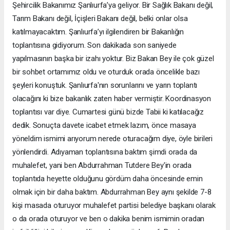
Şehircilik Bakanımız Şanlıurfa’ya geliyor. Bir Sağlık Bakanı değil,
Tarım Bakanı değil, İçişleri Bakanı değil, belki onlar olsa
katılmayacaktım. Şanlıurfa’yı ilgilendiren bir Bakanlığın
toplantısına gidiyorum. Son dakikada son saniyede
yapılmasının başka bir izahı yoktur. Biz Bakan Bey ile çok güzel
bir sohbet ortamımız oldu ve oturduk orada öncelikle bazı
şeyleri konuştuk. Şanlıurfa'nın sorunlarını ve yarın toplantı
olacağını ki bize bakanlık zaten haber vermiştir. Koordinasyon
toplantısı var diye. Cumartesi günü bizde Tabii ki katılacağız
dedik. Sonuçta davete icabet etmek lazım, önce masaya
yöneldim ismimi arıyorum nerede oturacağım diye, öyle birileri
yönlendirdi. Adıyaman toplantısına baktım şimdi orada da
muhalefet, yani ben Abdurrahman Tutdere Bey'in orada
toplantıda heyette olduğunu gördüm daha öncesinde emin
olmak için bir daha baktım. Abdurrahman Bey aynı şekilde 7-8
kişi masada oturuyor muhalefet partisi belediye başkanı olarak
o da orada oturuyor ve ben o dakika benim ismimin oradan