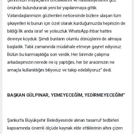
Şehrimizin ihtiyaçlarını önceliklerini ve hassasiyetlerini göz
önünde bulundurarak yeni bir yapılanmaya gittik.
Vatandaşlarımızın gözlemleri neticesinde bizlere ulaşan tüm
şikayetleri ki bunun için özel olarak kurduğumuzda hepinizin de
bildiği İlk anda israf ve yolsuzluk WhatsApp ihbar hattını
devreye koyduk. Şimdi bunların olumlu dönüşlerini de almaya
başladık. Tabii zamanında müdahale etmeye gayret ediyoruz.
Bütün bu karmaşıklığa son verdik. Her birimde çalışma
arkadaşımızın nerede ne iş yaptığını, her bir aracımızın ne
amaçla kullanıldığını biliyoruz ve takip edebiliyoruz’’ dedi.
BAŞKAN GÜLPINAR, YEMEYECEĞİM, YEDİRMEYECEĞİM’’
Şanlıurfa Büyükşehir Belediyesinde alınan tasarruf tedbirleri
kapsamında önemli ölçüde kaynak elde ettiklerinin altını çizen