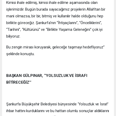
Kimisi ihale edilmiş, kimisi ihale edilme aşamasında olan
işlerimizdir. Bugün burada sayacağımız projelerin Allah’tan bir
mani olmazsa, bir bir, bitmiş ve kullanılır halde olduğunu hep
birlikte göreceğiz. Şanlıurfa’nın “İhtiyaçlarını”, “Önceliklerini”,
“Tarihini”, “Kültürünü” ve “Birlikte Yaşama Geleneğini” çok iyi
biliyoruz.
Bu zengin mirası koruyarak, geleceğe taşımayı hedefliyoruz’’
şeklinde konuştu.
BAŞKAN GÜLPINAR, ‘’YOLSUZLUK VE İSRAFI
BİTİRECEĞİZ’’
Şanlıurfa Büyükşehir Belediyesi bünyesinde ‘Yolsuzluk ve İsraf’
ihbar hattını kurduklarını ve bu hattan olumlu sonuçlar aldıklarını