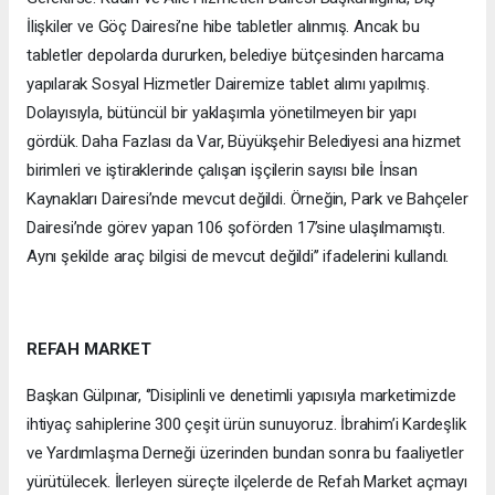
İlişkiler ve Göç Dairesi’ne hibe tabletler alınmış. Ancak bu
tabletler depolarda dururken, belediye bütçesinden harcama
yapılarak Sosyal Hizmetler Dairemize tablet alımı yapılmış.
Dolayısıyla, bütüncül bir yaklaşımla yönetilmeyen bir yapı
gördük. Daha Fazlası da Var, Büyükşehir Belediyesi ana hizmet
birimleri ve iştiraklerinde çalışan işçilerin sayısı bile İnsan
Kaynakları Dairesi’nde mevcut değildi. Örneğin, Park ve Bahçeler
Dairesi’nde görev yapan 106 şoförden 17’sine ulaşılmamıştı.
Aynı şekilde araç bilgisi de mevcut değildi’’ ifadelerini kullandı.
REFAH MARKET
Başkan Gülpınar, ‘’Disiplinli ve denetimli yapısıyla marketimizde
ihtiyaç sahiplerine 300 çeşit ürün sunuyoruz. İbrahim’i Kardeşlik
ve Yardımlaşma Derneği üzerinden bundan sonra bu faaliyetler
yürütülecek. İlerleyen süreçte ilçelerde de Refah Market açmayı