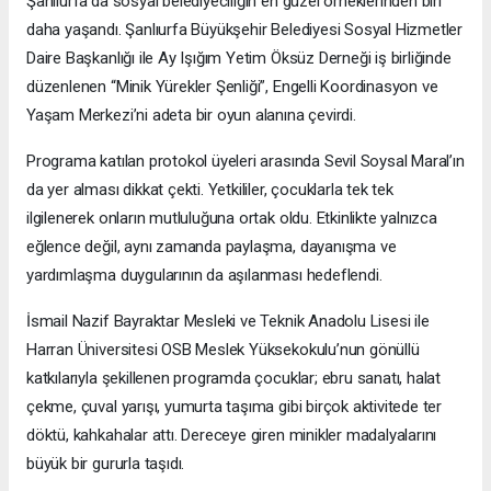
Şanlıurfa’da sosyal belediyeciliğin en güzel örneklerinden biri
daha yaşandı. Şanlıurfa Büyükşehir Belediyesi Sosyal Hizmetler
Daire Başkanlığı ile Ay Işığım Yetim Öksüz Derneği iş birliğinde
düzenlenen “Minik Yürekler Şenliği”, Engelli Koordinasyon ve
Yaşam Merkezi’ni adeta bir oyun alanına çevirdi.
Programa katılan protokol üyeleri arasında Sevil Soysal Maral’ın
da yer alması dikkat çekti. Yetkililer, çocuklarla tek tek
ilgilenerek onların mutluluğuna ortak oldu. Etkinlikte yalnızca
eğlence değil, aynı zamanda paylaşma, dayanışma ve
yardımlaşma duygularının da aşılanması hedeflendi.
İsmail Nazif Bayraktar Mesleki ve Teknik Anadolu Lisesi ile
Harran Üniversitesi OSB Meslek Yüksekokulu’nun gönüllü
katkılarıyla şekillenen programda çocuklar; ebru sanatı, halat
çekme, çuval yarışı, yumurta taşıma gibi birçok aktivitede ter
döktü, kahkahalar attı. Dereceye giren minikler madalyalarını
büyük bir gururla taşıdı.