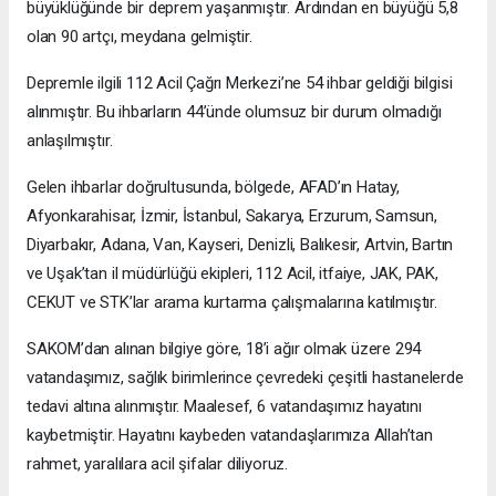
büyüklüğünde bir deprem yaşanmıştır. Ardından en büyüğü 5,8
olan 90 artçı, meydana gelmiştir.
Depremle ilgili 112 Acil Çağrı Merkezi’ne 54 ihbar geldiği bilgisi
alınmıştır. Bu ihbarların 44’ünde olumsuz bir durum olmadığı
anlaşılmıştır.
Gelen ihbarlar doğrultusunda, bölgede, AFAD’ın Hatay,
Afyonkarahisar, İzmir, İstanbul, Sakarya, Erzurum, Samsun,
Diyarbakır, Adana, Van, Kayseri, Denizli, Balıkesir, Artvin, Bartın
ve Uşak’tan il müdürlüğü ekipleri, 112 Acil, itfaiye, JAK, PAK,
CEKUT ve STK’lar arama kurtarma çalışmalarına katılmıştır.
SAKOM’dan alınan bilgiye göre, 18’i ağır olmak üzere 294
vatandaşımız, sağlık birimlerince çevredeki çeşitli hastanelerde
tedavi altına alınmıştır. Maalesef, 6 vatandaşımız hayatını
kaybetmiştir. Hayatını kaybeden vatandaşlarımıza Allah’tan
rahmet, yaralılara acil şifalar diliyoruz.