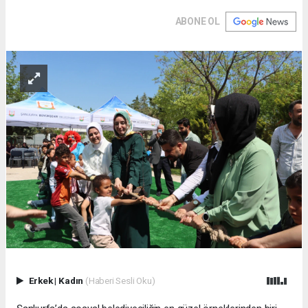
ABONE OL
Erkek
|
Kadın
(Haberi Sesli Oku)