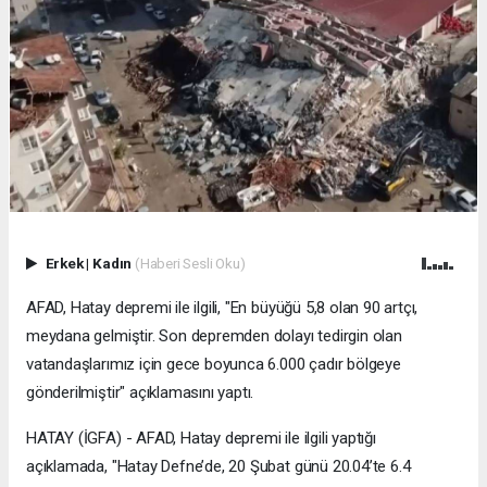
Erkek
|
Kadın
(Haberi Sesli Oku)
AFAD, Hatay depremi ile ilgili, "En büyüğü 5,8 olan 90 artçı,
meydana gelmiştir. Son depremden dolayı tedirgin olan
vatandaşlarımız için gece boyunca 6.000 çadır bölgeye
gönderilmiştir" açıklamasını yaptı.
HATAY (İGFA) - AFAD, Hatay depremi ile ilgili yaptığı
açıklamada, "Hatay Defne’de, 20 Şubat günü 20.04’te 6.4