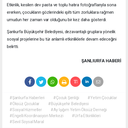
Etkinlik, kesilen dev pasta ve toplu hatıra fotoğraflarıyla sona
ererken, çocukların gözlerindeki ışıltı tüm zorluklara rağmen
umudun her zaman var olduğunu bir kez daha gösterdi.
Şanlıurfa Büyükşehir Belediyesi, dezavantajlı gruplara yönelik
sosyal projelerine bu tür anlamlı etkinliklerle devam edeceğini
belirtti.
ŞANLIURFA HABERİ
#Şanlıurfa Haberleri
#Çocuk Şenliği
#Yetim Çocuklar
#Öksüz Çocuklar
#Büyükşehir Belediyesi
#Sosyal Hizmetler
#Ay Işığım Yetim Öksüz Derneği
#Engelli Koordinasyon Merkezi
#Urfa Etkinlikleri
#Sevil Soysal Maral