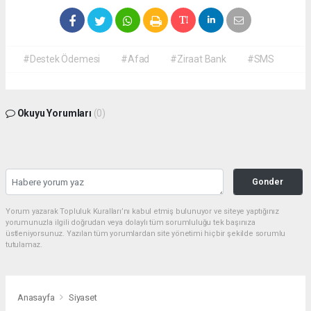
#Destek Ödemesi
#Afad
#Ziraat Bank
#SMS
Okuyu Yorumları
(0)
Gonder
Yorum yazarak Topluluk Kuralları’nı kabul etmiş bulunuyor ve siteye yaptığınız
yorumunuzla ilgili doğrudan veya dolaylı tüm sorumluluğu tek başınıza
üstleniyorsunuz. Yazılan tüm yorumlardan site yönetimi hiçbir şekilde sorumlu
tutulamaz.
Anasayfa
Siyaset