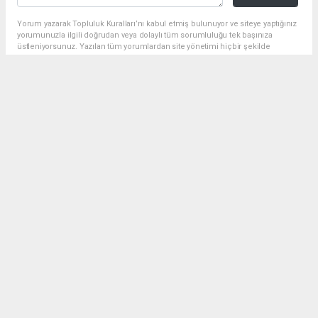
Yorum yazarak Topluluk Kuralları’nı kabul etmiş bulunuyor ve siteye yaptığınız
yorumunuzla ilgili doğrudan veya dolaylı tüm sorumluluğu tek başınıza
üstleniyorsunuz. Yazılan tüm yorumlardan site yönetimi hiçbir şekilde
sorumlu tutulamaz.
Anasayfa
Spor
A Milli Takım FIFA 2026 Öncesi İki
Önemli Özel Maç Yapacak
SPOR
01.05.2026 - 18:30, Güncelleme: 01.05.2026 - 23:18
A Milli Takım, FIFA 2026 Dünya Kupası finalleri
öncesi Kuzey Makedonya ve Venezuela ile iki özel