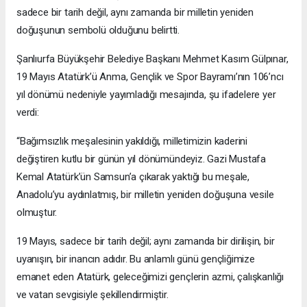
sadece bir tarih değil, aynı zamanda bir milletin yeniden
doğuşunun sembolü olduğunu belirtti.
Şanlıurfa Büyükşehir Belediye Başkanı Mehmet Kasım Gülpınar,
19 Mayıs Atatürk’ü Anma, Gençlik ve Spor Bayramı’nın 106’ncı
yıl dönümü nedeniyle yayımladığı mesajında, şu ifadelere yer
verdi:
“Bağımsızlık meşalesinin yakıldığı, milletimizin kaderini
değiştiren kutlu bir günün yıl dönümündeyiz. Gazi Mustafa
Kemal Atatürk’ün Samsun’a çıkarak yaktığı bu meşale,
Anadolu’yu aydınlatmış, bir milletin yeniden doğuşuna vesile
olmuştur.
19 Mayıs, sadece bir tarih değil; aynı zamanda bir dirilişin, bir
uyanışın, bir inancın adıdır. Bu anlamlı günü gençliğimize
emanet eden Atatürk, geleceğimizi gençlerin azmi, çalışkanlığı
ve vatan sevgisiyle şekillendirmiştir.