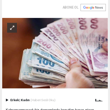
ABONE OL
Erkek
|
Kadın
(Haberi Sesli Oku)
Kahramanmaraşlı ikiz depremlerde konutları hasar gören