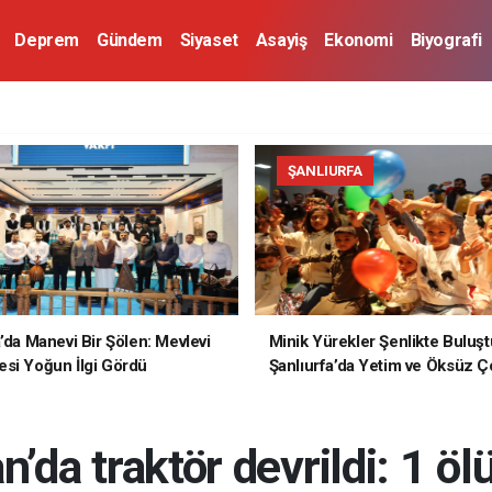
Deprem
Gündem
Siyaset
Asayiş
Ekonomi
Biyografi
ŞANLIURFA
a’da Manevi Bir Şölen: Mevlevi
Minik Yürekler Şenlikte Buluşt
si Yoğun İlgi Gördü
Şanlıurfa’da Yetim ve Öksüz Ç
Unutulmaz Bir Gün Yaşadı
da traktör devrildi: 1 ölü