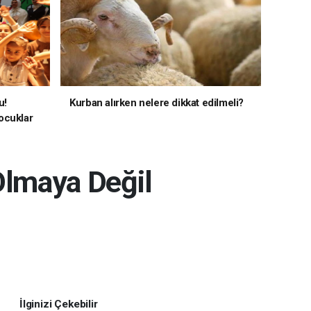
u!
Kurban alırken nelere dikkat edilmeli?
ocuklar
Olmaya Değil
İlginizi Çekebilir