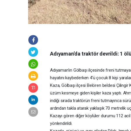
Adıyaman’da traktör devrildi: 1 ölü,
Adıyaman’ın Gölbaşı ilçesinde freni tutmayan
hayatını kaybederken 4’ü çocuk 8 kişi yarala
Kaza, Gölbaşı ilçesi Belören beldesi Çiling
üzüm kesmeye giden kişiler kaza yaptı. Ah
indiği sırada traktörün freni tutmayınca sür
ardından takla atarak yaklaşık 70 metrelik u
Kazayı gören diğer köylüler durumu 112 acil ç
yönlendirildi.