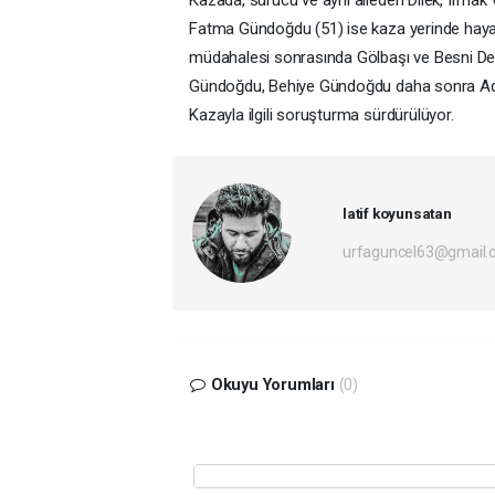
Kazada, sürücü ve aynı aileden Dilek, Irmak ve
Fatma Gündoğdu (51) ise kaza yerinde hayatını 
müdahalesi sonrasında Gölbaşı ve Besni Devl
Gündoğdu, Behiye Gündoğdu daha sonra Adıy
Kazayla ilgili soruşturma sürdürülüyor.
latif koyunsatan
urfaguncel63@gmail.
Okuyu Yorumları
(0)