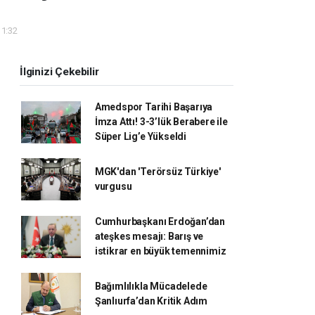
11:32
İlginizi Çekebilir
Amedspor Tarihi Başarıya
İmza Attı! 3-3’lük Berabere ile
Süper Lig’e Yükseldi
MGK'dan 'Terörsüz Türkiye'
vurgusu
Cumhurbaşkanı Erdoğan’dan
ateşkes mesajı: Barış ve
istikrar en büyük temennimiz
Bağımlılıkla Mücadelede
Şanlıurfa’dan Kritik Adım