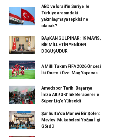
ABD ve İsrail'in Suriye ile
Türkiye arasındaki
yakınlaşmaya tepkisi ne
olacak?
BAŞKAN GÜLPINAR: 19 MAYIS,
BİR MİLLETİN YENİDEN
DOĞUŞUDUR
A Milli Takım FIFA 2026 Öncesi
İki Önemli Özel Maç Yapacak
Amedspor Tarihi Başarıya
İmza Attı! 3-3’lük Berabere ile
Süper Lig’e Yükseldi
Şanlıurfa’da Manevi Bir Şölen:
Mevlevi Mukabelesi Yoğun İlgi
Gördü