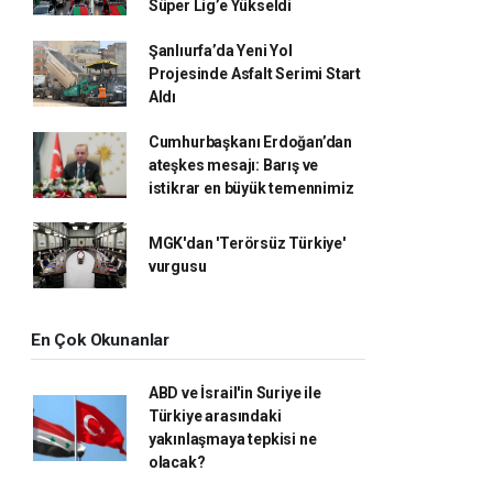
Süper Lig’e Yükseldi
Şanlıurfa’da Yeni Yol
Projesinde Asfalt Serimi Start
Aldı
Cumhurbaşkanı Erdoğan’dan
ateşkes mesajı: Barış ve
istikrar en büyük temennimiz
MGK'dan 'Terörsüz Türkiye'
vurgusu
En Çok Okunanlar
ABD ve İsrail'in Suriye ile
Türkiye arasındaki
yakınlaşmaya tepkisi ne
olacak?