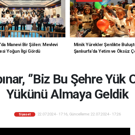
a’da Manevi Bir Şölen: Mevlevi
Minik Yürekler Şenlikte Buluşt
si Yoğun İlgi Gördü
Şanlıurfa’da Yetim ve Öksüz Ç
Unutulmaz Bir Gün Yaşadı
ınar, ‘’Biz Bu Şehre Yük 
Yükünü Almaya Geldik
22.07.2024 - 17:16, Güncelleme: 22.07.2024 - 17:26
Siyaset