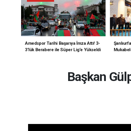
Amedspor Tarihi Başarıya İmza Attı! 3-
Şanlıurf
3’lük Berabere ile Süper Lig’e Yükseldi
Mukabele
Başkan Gülp