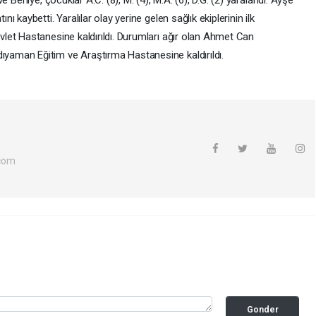
 Behiye, çocuklar A.C. (8), M. (4), M.A. (6), D.G. (2) yaralandı. Ayşe
kaybetti. Yaralılar olay yerine gelen sağlık ekiplerinin ilk
et Hastanesine kaldırıldı. Durumları ağır olan Ahmet Can
aman Eğitim ve Araştırma Hastanesine kaldırıldı.
com
Gonder