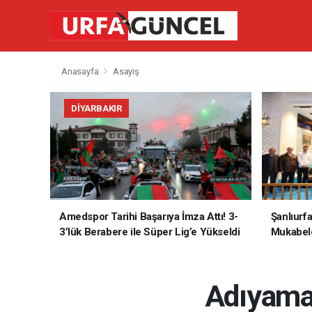
Anasayfa
Asayiş
DIYARBAKIR
Amedspor Tarihi Başarıya İmza Attı! 3-
Şanlıurf
3’lük Berabere ile Süper Lig’e Yükseldi
Mukabele
Adıyaman’