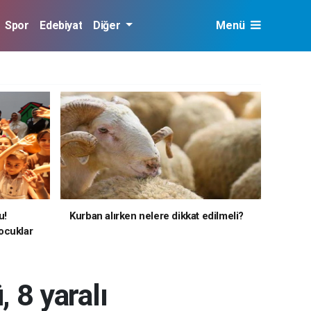
Spor
Edebiyat
Diğer
Menü
u!
Kurban alırken nelere dikkat edilmeli?
ocuklar
, 8 yaralı