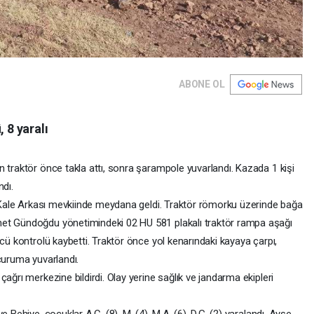
ABONE OL
 8 yaralı
 traktör önce takla attı, sonra şarampole yuvarlandı. Kazada 1 kişi
ndı.
ir Kale Arkası mevkiinde meydana geldi. Traktör römorku üzerinde bağa
met Gündoğdu yönetimindeki 02 HU 581 plakalı traktör rampa aşağı
ücü kontrolü kaybetti. Traktör önce yol kenarındaki kayaya çarpı,
çuruma yuvarlandı.
ağrı merkezine bildirdi. Olay yerine sağlık ve jandarma ekipleri