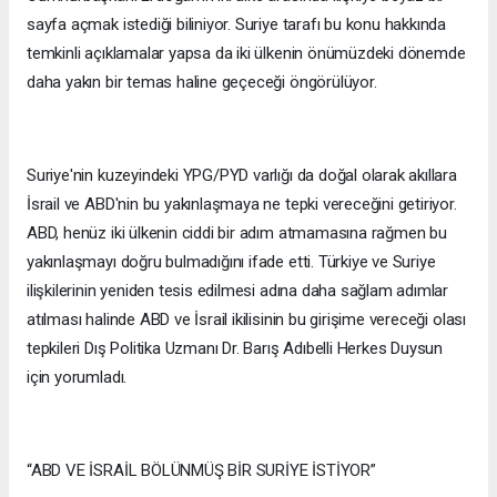
sayfa açmak istediği biliniyor. Suriye tarafı bu konu hakkında
temkinli açıklamalar yapsa da iki ülkenin önümüzdeki dönemde
daha yakın bir temas haline geçeceği öngörülüyor.
Suriye'nin kuzeyindeki YPG/PYD varlığı da doğal olarak akıllara
İsrail ve ABD'nin bu yakınlaşmaya ne tepki vereceğini getiriyor.
ABD, henüz iki ülkenin ciddi bir adım atmamasına rağmen bu
yakınlaşmayı doğru bulmadığını ifade etti. Türkiye ve Suriye
ilişkilerinin yeniden tesis edilmesi adına daha sağlam adımlar
atılması halinde ABD ve İsrail ikilisinin bu girişime vereceği olası
tepkileri Dış Politika Uzmanı Dr. Barış Adıbelli Herkes Duysun
için yorumladı.
“ABD VE İSRAİL BÖLÜNMÜŞ BİR SURİYE İSTİYOR”