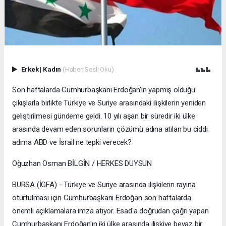
Erkek
|
Kadın
(Haberi Sesli Oku)
Son haftalarda Cumhurbaşkanı Erdoğan'ın yapmış olduğu
çıkışlarla birlikte Türkiye ve Suriye arasındaki ilişkilerin yeniden
geliştirilmesi gündeme geldi. 10 yılı aşan bir süredir iki ülke
arasında devam eden sorunların çözümü adına atılan bu ciddi
adıma ABD ve İsrail ne tepki verecek?
Oğuzhan Osman BİLGİN / HERKES DUYSUN
BURSA (İGFA) - Türkiye ve Suriye arasında ilişkilerin rayına
oturtulması için Cumhurbaşkanı Erdoğan son haftalarda
önemli açıklamalara imza atıyor. Esad'a doğrudan çağrı yapan
Cumhurbaşkanı Erdoğan'ın iki ülke arasında ilişkiye beyaz bir