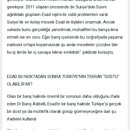
gerekiyor. 2011 olayları öncesinde de Suriye'deki Sünni
ağırlıktaki grupların Esad rejimi ile ciddi problemleri vardı.
Suriye'de en kolay mesele Esad ile ilişkileri onarmak. Ancak
sahada bunu gerçekliğe yansıtmak, muhalifleri bu barışa ikna
etmek ise en zoru. Eğer barış içerisinde bu coğrafyada yaşama
iradesini ortaya koyamazsak şu anda meseleler çözülse bile
bu iş ilerde bir iç savaşa tekrar evrilebilir.” şeklinde konuştu.
ESAD BU NOKTADAN SONRA TÜRKİYE'NİN TEKRAR "DOSTU"
OLABİLİR Mİ?
Olası bir barış halinde önemli bir sorunun daha olduğunu ifade
eden Dr Barış Adıbelli, Esad'ın bir barış halinde Türkiye'yi gerçek
bir dost ya da müttefik olarak görüp görmeyeceğine dair şu
ifadeleri kullandı: