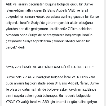
ABD ve İsrail'in geçmişten bugüne bölgede güçlü bir Suriye
istemediğinin altını çizen Dr. Barış Adıbelli, “ABD ve İsrail
bölgede her zaman küçük, parçalara ayrılmış güçsüz bir Suriye
istiyordu. İsrail'in Suriye'de görünmeyen bir aktör olduğunu
yıllardan beri dile getiriyorum. İsrail henüz 7 Ekim saldırıları
olmadan önce Suriye'de operasyonlara başlamıştı. İsrail'in
çatışmaları Suriye topraklarına çekmek istediği bilinen bir
gerçek.” dedi.
“PYD/YPG İSRAİL VE ABD'NİN KARA GÜCÜ HALİNE GELDİ”
Suriye'deki YPG/PYD varlığının bölgede İsrail ve ABD'nin kara
gücü anlamı taşdığını ifade eden Dr. Barış Adıbelli, “İsrail, Suriye
ile olası bir çatışma halinde bölgeye asker kaydıramaz. Elinde
sınırlı sayıda askeri gücü bulunuyor. Bu nedenle bölgedeki
YPG/PYD varlığı İsrail ve ABD için önemli bir güç haline geliyor.