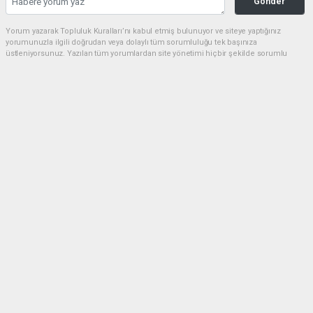
Gonder
Yorum yazarak Topluluk Kuralları’nı kabul etmiş bulunuyor ve siteye yaptığınız
yorumunuzla ilgili doğrudan veya dolaylı tüm sorumluluğu tek başınıza
üstleniyorsunuz. Yazılan tüm yorumlardan site yönetimi hiçbir şekilde sorumlu
tutulamaz.
Anasayfa
Kültür-Sanat
Şanlıurfa’da Manevi Bir Şölen:
Mevlevi Mukabelesi Yoğun İlgi
Gördü
KÜLTÜR-SANAT
02.05.2026 - 13:19, Güncelleme: 02.05.2026 - 13:29
Şanlıurfa’da Türkiye Kültür Yolu Festivali
kapsamında düzenlenen Mevlevi Mukabelesi büyük