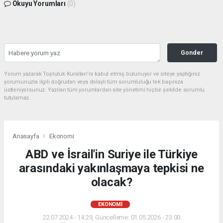
Okuyu Yorumları
(0)
Gonder
Yorum yazarak Topluluk Kuralları’nı kabul etmiş bulunuyor ve siteye yaptığınız
yorumunuzla ilgili doğrudan veya dolaylı tüm sorumluluğu tek başınıza
üstleniyorsunuz. Yazılan tüm yorumlardan site yönetimi hiçbir şekilde sorumlu
tutulamaz.
Anasayfa
Ekonomi
ABD ve İsrail'in Suriye ile Türkiye
arasındaki yakınlaşmaya tepkisi ne
olacak?
EKONOMI
22.07.2024 - 14:29, Güncelleme: 01.05.2026 - 23:00