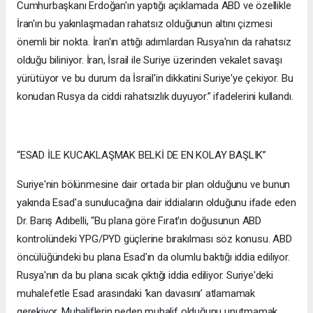
Cumhurbaşkanı Erdoğan'ın yaptığı açıklamada ABD ve özellikle
İran'ın bu yakınlaşmadan rahatsız olduğunun altını çizmesi
önemli bir nokta. İran'ın attığı adımlardan Rusya'nın da rahatsız
olduğu biliniyor. İran, İsrail ile Suriye üzerinden vekalet savaşı
yürütüyor ve bu durum da İsrail'in dikkatini Suriye'ye çekiyor. Bu
konudan Rusya da ciddi rahatsızlık duyuyor.” ifadelerini kullandı.
“ESAD İLE KUCAKLAŞMAK BELKİ DE EN KOLAY BAŞLIK”
Suriye'nin bölünmesine dair ortada bir plan olduğunu ve bunun
yakında Esad'a sunulucağına dair iddiaların olduğunu ifade eden
Dr. Barış Adıbelli, “Bu plana göre Fırat'ın doğusunun ABD
kontrolündeki YPG/PYD güçlerine bırakılması söz konusu. ABD
öncülüğündeki bu plana Esad'ın da olumlu baktığı iddia ediliyor.
Rusya'nın da bu plana sıcak çıktığı iddia ediliyor. Suriye'deki
muhalefetle Esad arasındaki ‘kan davasını’ atlamamak
gerekiyor. Muhaliflerin neden muhalif olduğunu unutmamak