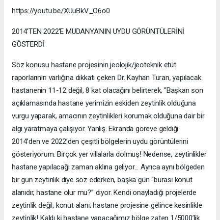
https://youtu.be/XUuBkV_O6o0
2014'TEN 2022'E MUDANYA'NIN UYDU GÖRÜNTÜLERİNİ
GÖSTERDİ
Söz konusu hastane projesinin jeolojik/jeoteknik etüt
raporlarının varlığına dikkati çeken Dr. Kayhan Turan, yapılacak
hastanenin 11-12 değil, 8 kat olacağını belirterek, "Başkan son
açıklamasında hastane yerimizin eskiden zeytinlik olduğuna
vurgu yaparak, amacının zeytinlikleri korumak olduğuna dair bir
algı yaratmaya çalışıyor. Yanlış. Ekranda göreve geldiği
2014’den ve 2022’den çeşitli bölgelerin uydu görüntülerini
gösteriyorum. Birçok yer villalarla dolmuş! Nedense, zeytinlikler
hastane yapılacağı zaman aklına geliyor... Ayrıca aynı bölgeden
bir gün zeytinlik diye söz ederken, başka gün “burası konut
alanıdır, hastane olur mu?” diyor. Kendi onayladığı projelerde
zeytinlik değil, konut alanı; hastane projesine gelince kesinlikle
zeytinlik! Kaldı ki hastane yapacağımız bölge zaten 1/5000’lik