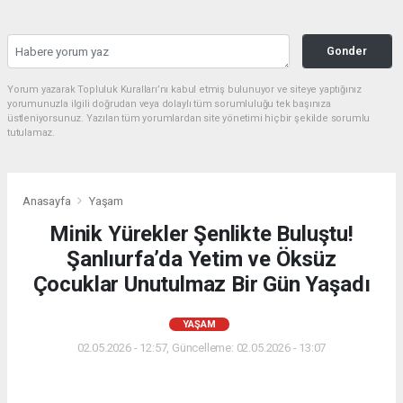
Gonder
Yorum yazarak Topluluk Kuralları’nı kabul etmiş bulunuyor ve siteye yaptığınız
yorumunuzla ilgili doğrudan veya dolaylı tüm sorumluluğu tek başınıza
üstleniyorsunuz. Yazılan tüm yorumlardan site yönetimi hiçbir şekilde sorumlu
tutulamaz.
Anasayfa
Yaşam
Minik Yürekler Şenlikte Buluştu!
Şanlıurfa’da Yetim ve Öksüz
Çocuklar Unutulmaz Bir Gün Yaşadı
YAŞAM
02.05.2026 - 12:57, Güncelleme: 02.05.2026 - 13:07