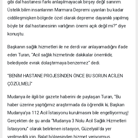
gibi dal hastanesi farkı anlaşılmayacak birşey değil sanırım.
Üstelik bilim insanlarının Marmara Depremi uyarıları bu kadar
ciddileşmişken bölgede özel olarak depreme dayanıklı yapılmış
böyle bir dal hastanesinin varlığının önemi açık değil mi?” diye
konuştu.
Başkanın sağlık hizmetleri ile ne derdi var anlayamadığını ifade
eden Turan, "Acil sağlık hizmetinde dakikalar önemlidir,
belediyede evrak dolaştırmaya benzemez" dedi.
"BENİM HASTANE PROJESİNDEN ÖNCE BU SORUN ACİLEN
ÇÖZÜLMELİ"
Mudanya ile ilgili bir gazete haberini de paylaşan Turan, "Bu
haber üzerine yaptığımız araştırmada da öğrendik ki; Başkan
Mudanya’ya 112 Acil İstasyonu kurulmasını bile engelliyormuş̧!
Gerçekten de şu anda “Mudanya 3 Nolu Acil Sağlık Hizmetleri
İstasyonu” olarak belirlenen istasyon, Güzelyalı’da yer
verilmediği için, Balat bölgesinden hizmet veriyormuş̧.