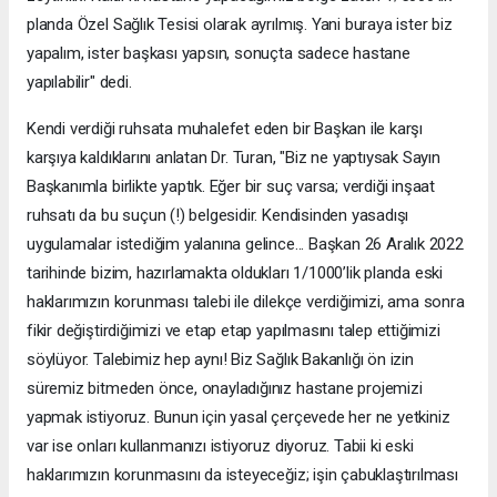
planda Özel Sağlık Tesisi olarak ayrılmış. Yani buraya ister biz
yapalım, ister başkası yapsın, sonuçta sadece hastane
yapılabilir" dedi.
Kendi verdiği ruhsata muhalefet eden bir Başkan ile karşı
karşıya kaldıklarını anlatan Dr. Turan, "Biz ne yaptıysak Sayın
Başkanımla birlikte yaptık. Eğer bir suç varsa; verdiği inşaat
ruhsatı da bu suçun (!) belgesidir. Kendisinden yasadışı
uygulamalar istediğim yalanına gelince... Başkan 26 Aralık 2022
tarihinde bizim, hazırlamakta oldukları 1/1000’lik planda eski
haklarımızın korunması talebi ile dilekçe verdiğimizi, ama sonra
fikir değiştirdiğimizi ve etap etap yapılmasını talep ettiğimizi
söylüyor. Talebimiz hep aynı! Biz Sağlık Bakanlığı ön izin
süremiz bitmeden önce, onayladığınız hastane projemizi
yapmak istiyoruz. Bunun için yasal çerçevede her ne yetkiniz
var ise onları kullanmanızı istiyoruz diyoruz. Tabii ki eski
haklarımızın korunmasını da isteyeceğiz; işin çabuklaştırılması