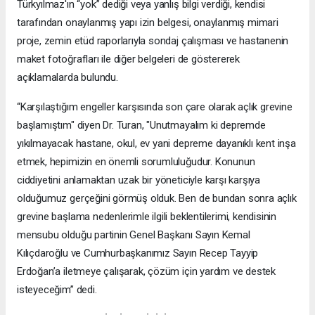
Türkyılmaz'ın “yok” dediği veya yanlış bilgi verdiği, kendisi
tarafından onaylanmış yapı izin belgesi, onaylanmış mimari
proje, zemin etüd raporlarıyla sondaj çalışması ve hastanenin
maket fotoğrafları ile diğer belgeleri de göstererek
açıklamalarda bulundu.
“Karşılaştığım engeller karşısında son çare olarak açlık grevine
başlamıştım" diyen Dr. Turan, "Unutmayalım ki depremde
yıkılmayacak hastane, okul, ev yani depreme dayanıklı kent inşa
etmek, hepimizin en önemli sorumluluğudur. Konunun
ciddiyetini anlamaktan uzak bir yöneticiyle karşı karşıya
olduğumuz gerçeğini görmüş olduk. Ben de bundan sonra açlık
grevine başlama nedenlerimle ilgili beklentilerimi, kendisinin
mensubu olduğu partinin Genel Başkanı Sayın Kemal
Kılıçdaroğlu ve Cumhurbaşkanımız Sayın Recep Tayyip
Erdoğan’a iletmeye çalışarak, çözüm için yardım ve destek
isteyeceğim” dedi.