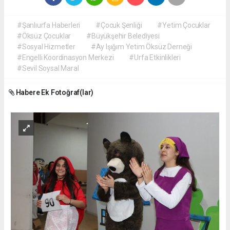
#Şanlıurfa Haberleri
#Çocuk Şenliği
#Yetim Çocuklar
#Öksüz Çocuklar
#Büyükşehir Belediyesi
#Sosyal Hizmetler
#Ay Işığım Yetim Öksüz Derneği
#Engelli Koordinasyon Merkezi
#Urfa Etkinlikleri
#Sevil Soysal Maral
Habere Ek Fotoğraf(lar)