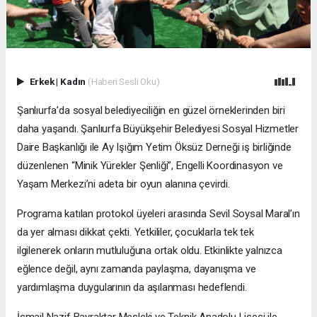
Erkek
|
Kadın
(Haberi Sesli Oku)
Şanlıurfa’da sosyal belediyeciliğin en güzel örneklerinden biri
daha yaşandı. Şanlıurfa Büyükşehir Belediyesi Sosyal Hizmetler
Daire Başkanlığı ile Ay Işığım Yetim Öksüz Derneği iş birliğinde
düzenlenen “Minik Yürekler Şenliği”, Engelli Koordinasyon ve
Yaşam Merkezi’ni adeta bir oyun alanına çevirdi.
Programa katılan protokol üyeleri arasında Sevil Soysal Maral’ın
da yer alması dikkat çekti. Yetkililer, çocuklarla tek tek
ilgilenerek onların mutluluğuna ortak oldu. Etkinlikte yalnızca
eğlence değil, aynı zamanda paylaşma, dayanışma ve
yardımlaşma duygularının da aşılanması hedeflendi.
İsmail Nazif Bayraktar Mesleki ve Teknik Anadolu Lisesi ile