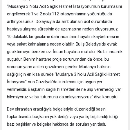
“Mudanya 3 Nolu Acil Sağlık Hizmet İstasyonu”nun kurulmasını
engelleyerek 1 ve 2 nolu 112 istasyonlarının yoğunluğu da
arttırıyorsunuz. Dolayısıyla da ambulansın acil durumlarda
hastaya ulaşma süresinin de uzamasına neden oluyorsunuz.
10 dakikalık bir gecikme dahi insanların hayatını kaybetmesine
veya sakat kalmalarına neden olabilir. Bu iş Belediye’de evrak
geciktirmeye benzemez. İnsan hayatına mal olur. Bu bir insanlık
suçudur. Benim hastane proje sorunumdan da önce, bu
sorunun yarın acilen çözülmesi gerekir. Mudanya halkının
sağlığı için en kısa sürede “Mudanya 3 Nolu Acil Sağlık Hizmet
İstasyonu” nun Güzelyalı’da kurulması için uygun yer
verilmelidir. Başkanın sağlık hizmetleri ile ne alıp veremediği var
bilemiyoruz ve bu tutumunu da anlayamıyoruz" diye konuştu.
Dev ekrandan aracılığıyla belgeleriyle düzenlediği basın
toplantısında, başkanın yok dediği veya yanlış bilgilendi(rildi)ği
bazı başlıklar ve belgeler hakkında da soruları yanıtladı.