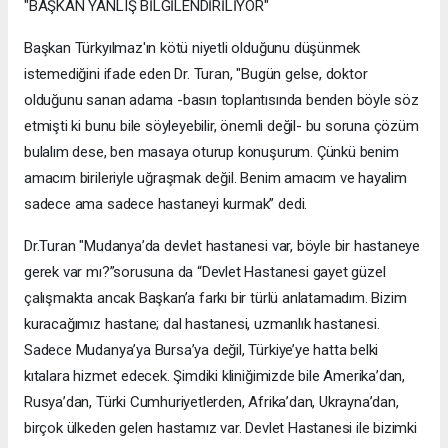
"BAŞKAN YANLIŞ BİLGİLENDİRİLİYOR"
Başkan Türkyılmaz'ın kötü niyetli olduğunu düşünmek
istemediğini ifade eden Dr. Turan, "Bugün gelse, doktor
olduğunu sanan adama -basın toplantısında benden böyle söz
etmişti ki bunu bile söyleyebilir, önemli değil- bu soruna çözüm
bulalım dese, ben masaya oturup konuşurum. Çünkü benim
amacım birileriyle uğraşmak değil. Benim amacım ve hayalim
sadece ama sadece hastaneyi kurmak” dedi.
Dr.Turan "Mudanya’da devlet hastanesi var, böyle bir hastaneye
gerek var mı?”sorusuna da “Devlet Hastanesi gayet güzel
çalışmakta ancak Başkan’a farkı bir türlü anlatamadım. Bizim
kuracağımız hastane; dal hastanesi, uzmanlık hastanesi.
Sadece Mudanya’ya Bursa’ya değil, Türkiye’ye hatta belki
kıtalara hizmet edecek. Şimdiki kliniğimizde bile Amerika’dan,
Rusya’dan, Türki Cumhuriyetlerden, Afrika’dan, Ukrayna’dan,
birçok ülkeden gelen hastamız var. Devlet Hastanesi ile bizimki