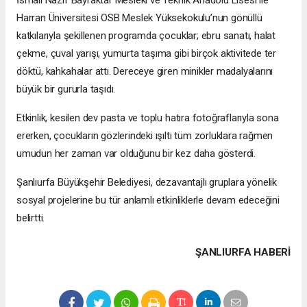
Harran Üniversitesi OSB Meslek Yüksekokulu’nun gönüllü
katkılarıyla şekillenen programda çocuklar; ebru sanatı, halat
çekme, çuval yarışı, yumurta taşıma gibi birçok aktivitede ter
döktü, kahkahalar attı. Dereceye giren minikler madalyalarını
büyük bir gururla taşıdı.
Etkinlik, kesilen dev pasta ve toplu hatıra fotoğraflarıyla sona
ererken, çocukların gözlerindeki ışıltı tüm zorluklara rağmen
umudun her zaman var olduğunu bir kez daha gösterdi.
Şanlıurfa Büyükşehir Belediyesi, dezavantajlı gruplara yönelik
sosyal projelerine bu tür anlamlı etkinliklerle devam edeceğini
belirtti.
ŞANLIURFA HABERİ