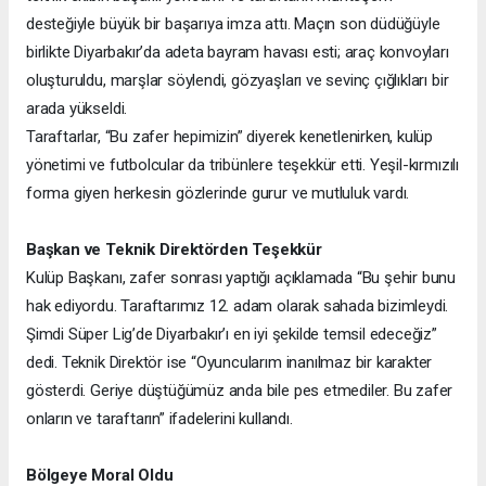
desteğiyle büyük bir başarıya imza attı. Maçın son düdüğüyle
birlikte Diyarbakır’da adeta bayram havası esti; araç konvoyları
oluşturuldu, marşlar söylendi, gözyaşları ve sevinç çığlıkları bir
arada yükseldi.
Taraftarlar, “Bu zafer hepimizin” diyerek kenetlenirken, kulüp
yönetimi ve futbolcular da tribünlere teşekkür etti. Yeşil-kırmızılı
forma giyen herkesin gözlerinde gurur ve mutluluk vardı.
Başkan ve Teknik Direktörden Teşekkür
Kulüp Başkanı, zafer sonrası yaptığı açıklamada “Bu şehir bunu
hak ediyordu. Taraftarımız 12. adam olarak sahada bizimleydi.
Şimdi Süper Lig’de Diyarbakır’ı en iyi şekilde temsil edeceğiz”
dedi. Teknik Direktör ise “Oyuncularım inanılmaz bir karakter
gösterdi. Geriye düştüğümüz anda bile pes etmediler. Bu zafer
onların ve taraftarın” ifadelerini kullandı.
Bölgeye Moral Oldu