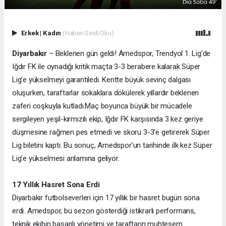
Erkek
|
Kadın
(Haberi Sesli Oku)
Diyarbakır
– Beklenen gün geldi! Amedspor, Trendyol 1. Lig’de
Iğdır FK ile oynadığı kritik maçta 3-3 berabere kalarak Süper
Lig’e yükselmeyi garantiledi. Kentte büyük sevinç dalgası
oluşurken, taraftarlar sokaklara dökülerek yıllardır beklenen
zaferi coşkuyla kutladı.
Maç boyunca büyük bir mücadele
sergileyen yeşil-kırmızılı ekip, Iğdır FK karşısında 3 kez geriye
düşmesine rağmen pes etmedi ve skoru 3-3’e getirerek Süper
Lig biletini kaptı. Bu sonuç, Amedspor’un tarihinde ilk kez Süper
Lig’e yükselmesi anlamına geliyor.
17 Yıllık Hasret Sona Erdi
Diyarbakır futbolseverleri için 17 yıllık bir hasret bugün sona
erdi. Amedspor, bu sezon gösterdiği istikrarlı performans,
teknik ekibin başarılı yönetimi ve taraftarın muhteşem