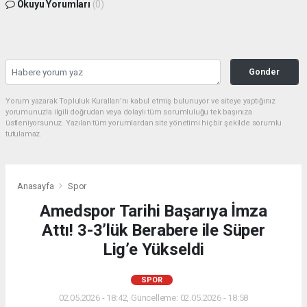
Okuyu Yorumları
(0)
Gonder
Yorum yazarak Topluluk Kuralları’nı kabul etmiş bulunuyor ve siteye yaptığınız
yorumunuzla ilgili doğrudan veya dolaylı tüm sorumluluğu tek başınıza
üstleniyorsunuz. Yazılan tüm yorumlardan site yönetimi hiçbir şekilde sorumlu
tutulamaz.
Anasayfa
Spor
Amedspor Tarihi Başarıya İmza
Attı! 3-3’lük Berabere ile Süper
Lig’e Yükseldi
SPOR
02.05.2026 - 18:42, Güncelleme: 02.05.2026 - 18:58