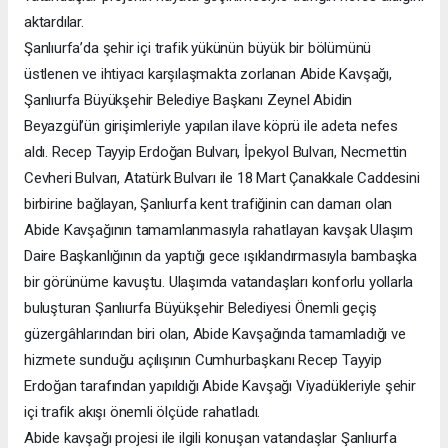
aktardılar.
Şanlıurfa’da şehir içi trafik yükünün büyük bir bölümünü
üstlenen ve ihtiyacı karşılaşmakta zorlanan Abide Kavşağı,
Şanlıurfa Büyükşehir Belediye Başkanı Zeynel Abidin
Beyazgül’ün girişimleriyle yapılan ilave köprü ile adeta nefes
aldı. Recep Tayyip Erdoğan Bulvarı, İpekyol Bulvarı, Necmettin
Cevheri Bulvarı, Atatürk Bulvarı ile 18 Mart Çanakkale Caddesini
birbirine bağlayan, Şanlıurfa kent trafiğinin can damarı olan
Abide Kavşağının tamamlanmasıyla rahatlayan kavşak Ulaşım
Daire Başkanlığının da yaptığı gece ışıklandırmasıyla bambaşka
bir görünüme kavuştu. Ulaşımda vatandaşları konforlu yollarla
buluşturan Şanlıurfa Büyükşehir Belediyesi Önemli geçiş
güzergâhlarından biri olan, Abide Kavşağında tamamladığı ve
hizmete sunduğu açılışının Cumhurbaşkanı Recep Tayyip
Erdoğan tarafından yapıldığı Abide Kavşağı Viyadükleriyle şehir
içi trafik akışı önemli ölçüde rahatladı.
Abide kavşağı projesi ile ilgili konuşan vatandaşlar Şanlıurfa