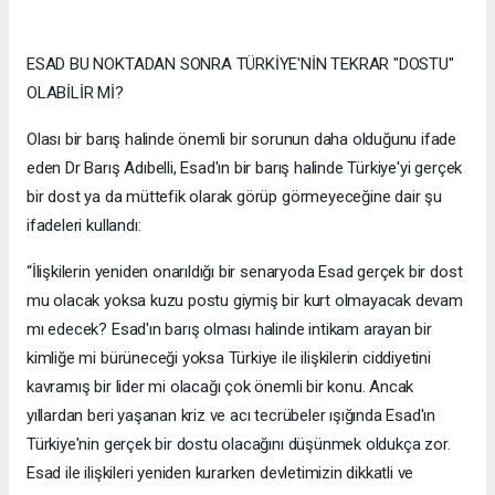
ESAD BU NOKTADAN SONRA TÜRKİYE'NİN TEKRAR "DOSTU"
OLABİLİR Mİ?
Olası bir barış halinde önemli bir sorunun daha olduğunu ifade
eden Dr Barış Adıbelli, Esad'ın bir barış halinde Türkiye'yi gerçek
bir dost ya da müttefik olarak görüp görmeyeceğine dair şu
ifadeleri kullandı:
“İlişkilerin yeniden onarıldığı bir senaryoda Esad gerçek bir dost
mu olacak yoksa kuzu postu giymiş bir kurt olmayacak devam
mı edecek? Esad'ın barış olması halinde intikam arayan bir
kimliğe mi bürüneceği yoksa Türkiye ile ilişkilerin ciddiyetini
kavramış bir lider mi olacağı çok önemli bir konu. Ancak
yıllardan beri yaşanan kriz ve acı tecrübeler ışığında Esad'ın
Türkiye'nin gerçek bir dostu olacağını düşünmek oldukça zor.
Esad ile ilişkileri yeniden kurarken devletimizin dikkatli ve