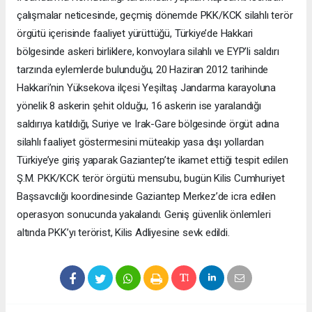
çalışmalar neticesinde, geçmiş dönemde PKK/KCK silahlı terör
örgütü içerisinde faaliyet yürüttüğü, Türkiye’de Hakkari
bölgesinde askeri birliklere, konvoylara silahlı ve EYP’li saldırı
tarzında eylemlerde bulunduğu, 20 Haziran 2012 tarihinde
Hakkari’nin Yüksekova ilçesi Yeşiltaş Jandarma karayoluna
yönelik 8 askerin şehit olduğu, 16 askerin ise yaralandığı
saldırıya katıldığı, Suriye ve Irak-Gare bölgesinde örgüt adına
silahlı faaliyet göstermesini müteakip yasa dışı yollardan
Türkiye’ye giriş yaparak Gaziantep’te ikamet ettiği tespit edilen
Ş.M. PKK/KCK terör örgütü mensubu, bugün Kilis Cumhuriyet
Başsavcılığı koordinesinde Gaziantep Merkez’de icra edilen
operasyon sonucunda yakalandı. Geniş güvenlik önlemleri
altında PKK’yı terörist, Kilis Adliyesine sevk edildi.