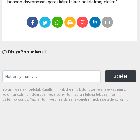
hassas davranması gerektiğini tekrar hatırlatmış olalım.”
Okuyu Yorumları
(0)
Gonder
Yorum yazarak Topluluk Kuralları’nı kabul etmiş bulunuyor ve siteye yaptığınız
yorumunuzla ilgili doğrudan veya dolaylı tüm sorumluluğu tek başınıza
üstleniyorsunuz. Yazılan tüm yorumlardan site yönetimi hiçbir şekilde sorumlu
tutulamaz.
Anasayfa
Spor
Amedspor Tarihi Başarıya İmza