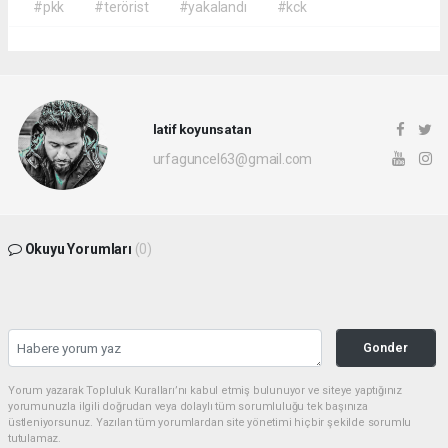
#pkk
#terörist
#yakalandı
#kck
latif koyunsatan
urfaguncel63@gmail.com
Okuyu Yorumları
(0)
Gonder
Yorum yazarak Topluluk Kuralları’nı kabul etmiş bulunuyor ve siteye yaptığınız
yorumunuzla ilgili doğrudan veya dolaylı tüm sorumluluğu tek başınıza
üstleniyorsunuz. Yazılan tüm yorumlardan site yönetimi hiçbir şekilde sorumlu
tutulamaz.