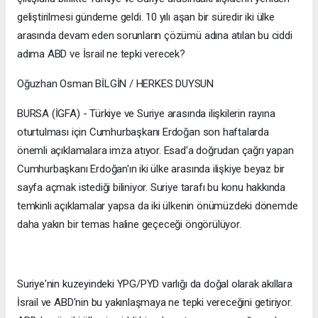
geliştirilmesi gündeme geldi. 10 yılı aşan bir süredir iki ülke
arasında devam eden sorunların çözümü adına atılan bu ciddi
adıma ABD ve İsrail ne tepki verecek?
Oğuzhan Osman BİLGİN / HERKES DUYSUN
BURSA (İGFA) - Türkiye ve Suriye arasında ilişkilerin rayına
oturtulması için Cumhurbaşkanı Erdoğan son haftalarda
önemli açıklamalara imza atıyor. Esad'a doğrudan çağrı yapan
Cumhurbaşkanı Erdoğan'ın iki ülke arasında ilişkiye beyaz bir
sayfa açmak istediği biliniyor. Suriye tarafı bu konu hakkında
temkinli açıklamalar yapsa da iki ülkenin önümüzdeki dönemde
daha yakın bir temas haline geçeceği öngörülüyor.
Suriye'nin kuzeyindeki YPG/PYD varlığı da doğal olarak akıllara
İsrail ve ABD'nin bu yakınlaşmaya ne tepki vereceğini getiriyor.