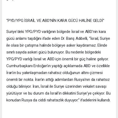
“PYD/YPG İSRAİL VE ABD'NİN KARA GÜCÜ HALİNE GELDİ”
Suriye'deki YPG/PYD varlığının bölgede İsrail ve ABD'nin kara
gücü anlamı taşdığını ifade eden Dr. Barış Adıbelli, “İsrail, Suriye
ile olası bir çatışma halinde bölgeye asker kaydıramaz. Elinde
sınırlı sayıda askeri gücü bulunuyor. Bu nedenle bölgedeki
YPG/PYD varlığı İsrail ve ABD için önemli bir güç haline geliyor.
Cumhurbaşkanı Erdoğan'ın yaptığı açıklamada ABD ve özellikle
İran'ın bu yakınlaşmadan rahatsız olduğunun altını çizmesi
önemli bir nokta. İran'ın attığı adımlardan Rusya'nın da rahatsız
olduğu biliniyor. İran, İsrail ile Suriye üzerinden vekalet savaşı
yürütüyor ve bu durum da İsrail'in dikkatini Suriye'ye çekiyor. Bu
konudan Rusya da ciddi rahatsızlık duyuyor.” ifadelerini kullandı.