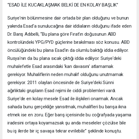
“ESAD İLE KUCAKLAŞMAK BELKİ DE EN KOLAY BAŞLIK”
Suriye'nin bölünmesine dair ortada bir plan olduğunu ve bunun
yakında Esad'a sunulucağına dair iddiaların olduğunu ifade eden
Dr. Barış Adıbelli, “Bu plana göre Fırat'ın doğusunun ABD
kontrolündeki YPG/PYD güçlerine bırakılması söz konusu. ABD
öncülüğündeki bu plana Esad'ın da olumlu baktığı iddia ediliyor.
Rusya'nın da bu plana sıcak çıktığı iddia ediliyor. Suriye'deki
muhalefetle Esad arasındaki ‘kan davasını’ atlamamak
gerekiyor. Muhaliflerin neden muhalif olduğunu unutmamak
gerekiyor. 2011 olayları öncesinde de Suriye'deki Sünni
ağırlıktaki grupların Esad rejimi ile ciddi problemleri vardı.
Suriye'de en kolay mesele Esad ile ilişkileri onarmak. Ancak
sahada bunu gerçekliğe yansıtmak, muhalifleri bu barışa ikna
etmek ise en zoru. Eğer barış içerisinde bu coğrafyada yaşama
iradesini ortaya koyamazsak şu anda meseleler çözülse bile
bu iş ilerde bir iç savaşa tekrar evrilebilir.” şeklinde konuştu.