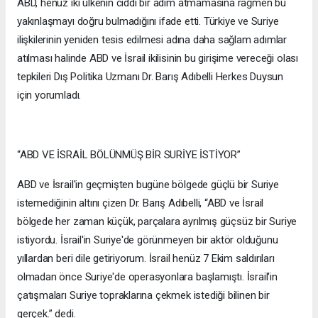
ABD, henüz iki ülkenin ciddi bir adım atmamasına rağmen bu
yakınlaşmayı doğru bulmadığını ifade etti. Türkiye ve Suriye
ilişkilerinin yeniden tesis edilmesi adına daha sağlam adımlar
atılması halinde ABD ve İsrail ikilisinin bu girişime vereceği olası
tepkileri Dış Politika Uzmanı Dr. Barış Adıbelli Herkes Duysun
için yorumladı.
“ABD VE İSRAİL BÖLÜNMÜŞ BİR SURİYE İSTİYOR”
ABD ve İsrail'in geçmişten bugüne bölgede güçlü bir Suriye
istemediğinin altını çizen Dr. Barış Adıbelli, “ABD ve İsrail
bölgede her zaman küçük, parçalara ayrılmış güçsüz bir Suriye
istiyordu. İsrail'in Suriye'de görünmeyen bir aktör olduğunu
yıllardan beri dile getiriyorum. İsrail henüz 7 Ekim saldırıları
olmadan önce Suriye'de operasyonlara başlamıştı. İsrail'in
çatışmaları Suriye topraklarına çekmek istediği bilinen bir
gerçek.” dedi.