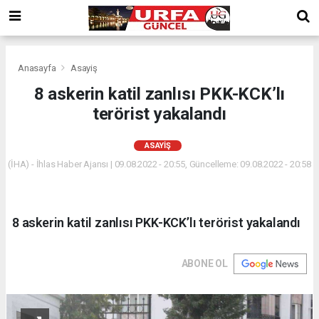
Anasayfa
Asayiş
8 askerin katil zanlısı PKK-KCK’lı
terörist yakalandı
ASAYIŞ
(İHA) - İhlas Haber Ajansı | 09.08.2022 - 20:55, Güncelleme: 09.08.2022 - 20:58
8 askerin katil zanlısı PKK-KCK’lı terörist yakalandı
ABONE OL