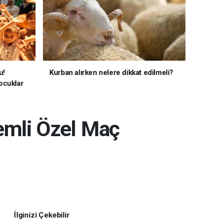
u!
Kurban alırken nelere dikkat edilmeli?
ocuklar
emli Özel Maç
İlginizi Çekebilir