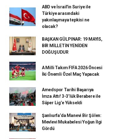
ABD ve İsrail'in Suriye ile
Türkiye arasındaki
yakınlaşmaya tepkisi ne
olacak?
BAŞKAN GÜLPINAR: 19 MAYIS,
BİR MİLLETİN YENİDEN
DOĞUŞUDUR
A Milli Takım FIFA 2026 Öncesi
İki Önemli Özel Maç Yapacak
Amedspor Tarihi Başarıya
İmza Attı! 3-3’lük Berabere ile
Süper Lig’e Yükseldi
Şanlıurfa’da Manevi Bir Şölen:
Mevlevi Mukabelesi Yoğun İlgi
Gördü