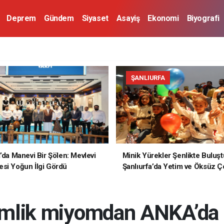
Deprem
Gündem
Siyaset
Asayiş
Ekonomi
Biyografi
ŞANLIURFA
a’da Manevi Bir Şölen: Mevlevi
Minik Yürekler Şenlikte Buluşt
si Yoğun İlgi Gördü
Şanlıurfa’da Yetim ve Öksüz Ç
Unutulmaz Bir Gün Yaşadı
imlik miyomdan ANKA’da 