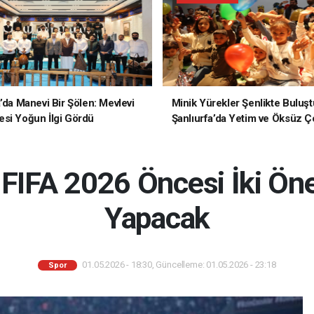
a’da Manevi Bir Şölen: Mevlevi
Minik Yürekler Şenlikte Buluşt
si Yoğun İlgi Gördü
Şanlıurfa’da Yetim ve Öksüz Ç
Unutulmaz Bir Gün Yaşadı
m FIFA 2026 Öncesi İki Ön
Yapacak
01.05.2026 - 18:30, Güncelleme: 01.05.2026 - 23:18
Spor