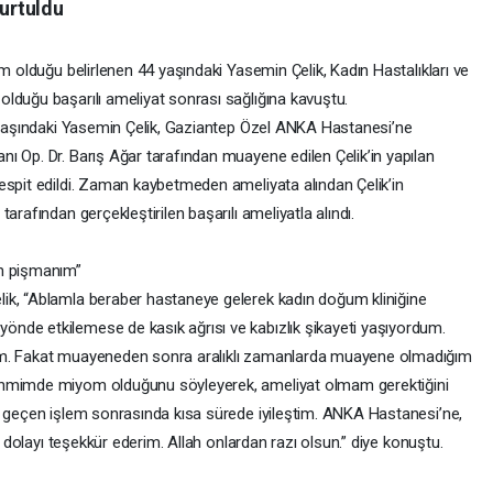
urtuldu
om olduğu belirlenen 44 yaşındaki Yasemin Çelik, Kadın Hastalıkları ve
lduğu başarılı ameliyat sonrası sağlığına kavuştu.
4 yaşındaki Yasemin Çelik, Gaziantep Özel ANKA Hastanesi’ne
ı Op. Dr. Barış Ağar tarafından muayene edilen Çelik’in yapılan
espit edildi. Zaman kaybetmeden ameliyata alından Çelik’in
arafından gerçekleştirilen başarılı ameliyatla alındı.
in pişmanım”
ik, “Ablamla beraber hastaneye gelerek kadın doğum kliniğine
nde etkilemese de kasık ağrısı ve kabızlık şikayeti yaşıyordum.
im. Fakat muayeneden sonra aralıklı zamanlarda muayene olmadığım
ahmimde miyom olduğunu söyleyerek, ameliyat olmam gerektiğini
ı geçen işlem sonrasında kısa sürede iyileştim. ANKA Hastanesi’ne,
n dolayı teşekkür ederim. Allah onlardan razı olsun.” diye konuştu.