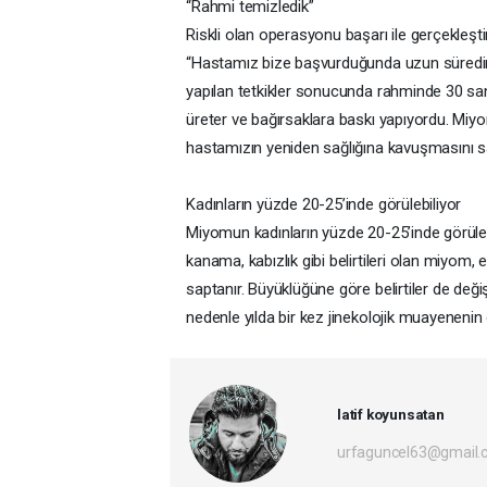
“Rahmi temizledik”
Riskli olan operasyonu başarı ile gerçekleşti
“Hastamız bize başvurduğunda uzun süredir ka
yapılan tetkikler sonucunda rahminde 30 sant
üreter ve bağırsaklara baskı yapıyordu. Miyo
hastamızın yeniden sağlığına kavuşmasını sağl
Kadınların yüzde 20-25’inde görülebiliyor
Miyomun kadınların yüzde 20-25’inde görülebil
kanama, kabızlık gibi belirtileri olan miyom,
saptanır. Büyüklüğüne göre belirtiler de değ
nedenle yılda bir kez jinekolojik muayenenin 
latif koyunsatan
urfaguncel63@gmail.