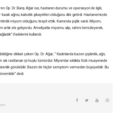
ren Op. Dr. Barış Ağar ise, hastanın durumu ve operasyon ile ilgili,
sık ağrısı, kabızlık şikayetleri olduğunu dile getirdi. Hastanemizde
imlik miyom olduğunu tespit ettik. Karnında şişlik vardı. Miyom,
m artık ele geliyordu. Ameliyatla miyomu alıp, rahmi temizleyerek,
adık” ifadelerini kullandı.
diğine dikkat çeken Op. Dr. Ağar, “ Kadınlarda bazen şişkinlik, ağrı,
 en sık rastlanan iyi huylu tümördür. Miyomlar sıklıkla fizik muayenede
işkenlik görülebilir. Bazen de hiçbir semptom vermeden büyüyebilir. Bu
önemlidir” dedi.
com