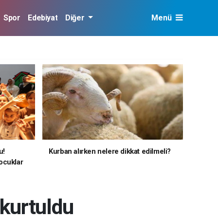
Spor
Edebiyat
Diğer
Menü
u!
Kurban alırken nelere dikkat edilmeli?
ocuklar
kurtuldu