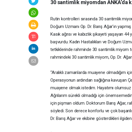
30 santimlik miyomdan ANKA’da k
Rutin kontrolleri sırasında 30 santimlik miy
Doğum Uzmanı Op. Dr. Barış Ağar’ın yapmış o
Kasık ağrısı ve kabızlık şikayeti yaşayan 4
başvurdu. Kadın Hastalıkları ve Doğum Uzman
tetkiklerinde rahminde 30 santimlik miyom t
rahmindeki 30 santimlik miyom, Op. Dr. Ağar t
“Aralıklı zamanlarda muayene olmadığım iç
Operasyonun ardından sağlığına kavuşan Çel
muayene olmak istedim. Hayatımı olumsuz yö
Ağrılarım sürekli olmadığı için önemsemed
için pişman oldum. Doktorum Barış Ağar, r
söyledi. Son derece konforlu ve çok başarıl
Dr. Barış Ağar ve ekibine gösterdikleri ilgide