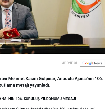
ABONE OL
kanı Mehmet Kasım Gülpınar, Anadolu Ajansı’nın 106.
 kutlama mesajı yayımladı.
NSI’NIN 106. KURULUŞ YILDÖNÜMÜ MESAJI