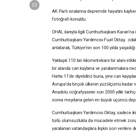
AK Parti sıralarına depremde hayatını kaybed
fotoğrafı konuldu.
OHAL ilanıyla ilgili Cumhurbaşkanı Kararı'n
Cumhurbaşkanı Yardımcısı Fuat Oktay, odak d
anlatarak, Türkiye'nin son 100 yılda yaşadığ
Yaklaşık 110 bin kilometrekare bir alanı etkil
bir alanda can kaybına ve yaralanmalara nede
Hatta 11'de diyebiliriz buna, yine can kayıpl
Avrupa'da birçok ülkenin yüzölçümü kadar v
Anadolu coğrafyasının son 2000 yıllık tar
sonra meydana gelen en büyük üçüncü depre
Cumhurbaşkanı Yardımcısı Oktay, sadece iki 
türlü olumsuzlukla da mücadele etmek zorun
yaralanan vatandaşlara ilişkin son verilere d