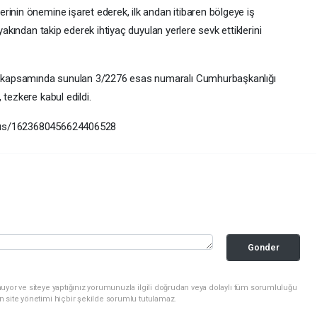
rinin önemine işaret ederek, ilk andan itibaren bölgeye iş
yakından takip ederek ihtiyaç duyulan yerlere sevk ettiklerini
 kapsamında sunulan 3/2276 esas numaralı Cumhurbaşkanlığı
tezkere kabul edildi.
atus/1623680456624406528
Gonder
uyor ve siteye yaptığınız yorumunuzla ilgili doğrudan veya dolaylı tüm sorumluluğu
n site yönetimi hiçbir şekilde sorumlu tutulamaz.