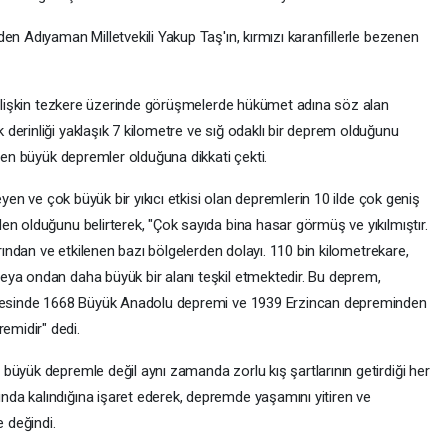
en Adıyaman Milletvekili Yakup Taş'ın, kırmızı karanfillerle bezenen
a ilişkin tezkere üzerinde görüşmelerde hükümet adına söz alan
erinliği yaklaşık 7 kilometre ve sığ odaklı bir deprem olduğunu
ı en büyük depremler olduğuna dikkati çekti.
eyen ve çok büyük bir yıkıcı etkisi olan depremlerin 10 ilde çok geniş
n olduğunu belirterek, "Çok sayıda bina hasar görmüş ve yıkılmıştır.
arından ve etkilenen bazı bölgelerden dolayı. 110 bin kilometrekare,
eya ondan daha büyük bir alanı teşkil etmektedir. Bu deprem,
ihçesinde 1668 Büyük Anadolu depremi ve 1939 Erzincan depreminden
midir" dedi.
büyük depremle değil aynı zamanda zorlu kış şartlarının getirdiği her
da kalındığına işaret ederek, depremde yaşamını yitiren ve
e değindi.