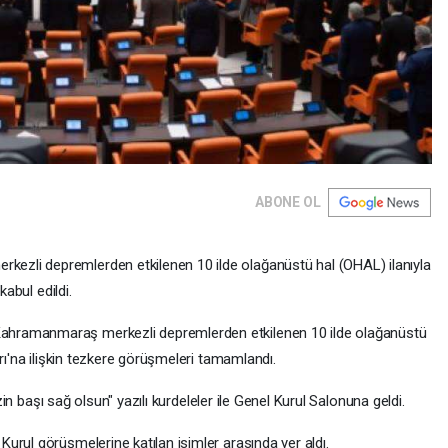
ABONE OL
zli depremlerden etkilenen 10 ilde olağanüstü hal (OHAL) ilanıyla
kabul edildi.
hramanmaraş merkezli depremlerden etkilenen 10 ilde olağanüstü
rı'na ilişkin tezkere görüşmeleri tamamlandı.
izin başı sağ olsun" yazılı kurdeleler ile Genel Kurul Salonuna geldi.
urul görüşmelerine katılan isimler arasında yer aldı.