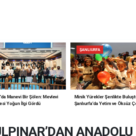
ŞANLIURFA
a’da Manevi Bir Şölen: Mevlevi
Minik Yürekler Şenlikte Buluşt
si Yoğun İlgi Gördü
Şanlıurfa’da Yetim ve Öksüz Ç
Unutulmaz Bir Gün Yaşadı
LPINAR’DAN ANADOLU 