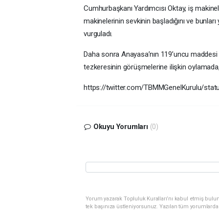
Cumhurbaşkanı Yardımcısı Oktay, iş makinele
makinelerinin sevkinin başladığını ve bunları 
vurguladı.
Daha sonra Anayasa’nın 119’uncu maddesi
tezkeresinin görüşmelerine ilişkin oylamada, 
https://twitter.com/TBMMGenelKurulu/st
Okuyu Yorumları
(0)
Yorum yazarak Topluluk Kuralları’nı kabul etmiş bulun
tek başınıza üstleniyorsunuz. Yazılan tüm yorumlarda