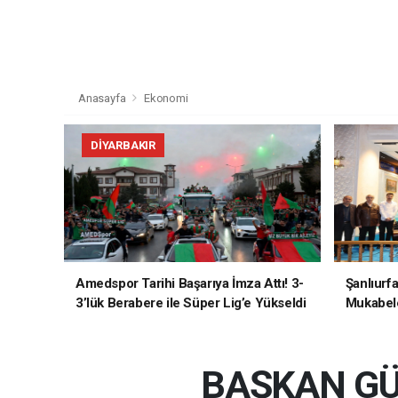
Anasayfa
Ekonomi
DIYARBAKIR
Amedspor Tarihi Başarıya İmza Attı! 3-
Şanlıurf
3’lük Berabere ile Süper Lig’e Yükseldi
Mukabele
BAŞKAN GÜ