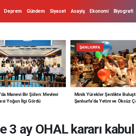
Deprem
Gündem
Siyaset
Asayiş
Ekonomi
Biyografi
ŞANLIURFA
a’da Manevi Bir Şölen: Mevlevi
Minik Yürekler Şenlikte Buluşt
si Yoğun İlgi Gördü
Şanlıurfa’da Yetim ve Öksüz Ç
Unutulmaz Bir Gün Yaşadı
de 3 ay OHAL kararı kabul 