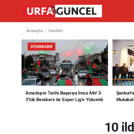
Anasayfa
Gündem
DIYARBAKIR
Amedspor Tarihi Başarıya İmza Attı! 3-
Şanlıurf
3’lük Berabere ile Süper Lig’e Yükseldi
Mukabele
10 il