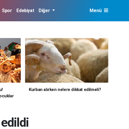
Spor
Edebiyat
Diğer
Menü
u!
Kurban alırken nelere dikkat edilmeli?
ocuklar
edildi