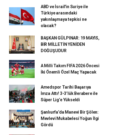
ABD ve İsrail'in Suriye ile
Türkiye arasındaki
yakınlaşmaya tepkisi ne
olacak?
BAŞKAN GÜLPINAR: 19 MAYIS,
BİR MİLLETİN YENİDEN
DOĞUŞUDUR
A Milli Takım FIFA 2026 Öncesi
İki Önemli Özel Maç Yapacak
Amedspor Tarihi Başarıya
İmza Attı! 3-3’lük Berabere ile
Süper Lig’e Yükseldi
Şanlıurfa’da Manevi Bir Şölen:
Mevlevi Mukabelesi Yoğun İlgi
Gördü