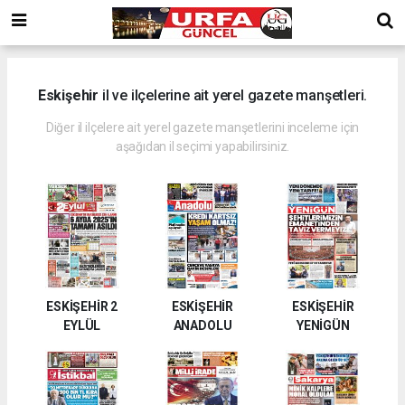
Eskişehir
il ve ilçelerine ait yerel gazete manşetleri.
Diğer il ilçelere ait yerel gazete manşetlerini inceleme için
aşağıdan il seçimi yapabilirsiniz.
ESKİŞEHİR 2
ESKİŞEHİR
ESKİŞEHİR
EYLÜL
ANADOLU
YENİGÜN