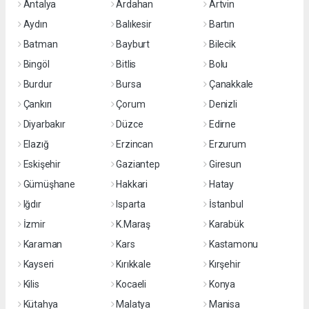
Antalya
Ardahan
Artvin
Aydın
Balıkesir
Bartın
Batman
Bayburt
Bilecik
Bingöl
Bitlis
Bolu
Burdur
Bursa
Çanakkale
Çankırı
Çorum
Denizli
Diyarbakır
Düzce
Edirne
Elazığ
Erzincan
Erzurum
Eskişehir
Gaziantep
Giresun
Gümüşhane
Hakkari
Hatay
Iğdır
Isparta
İstanbul
İzmir
K.Maraş
Karabük
Karaman
Kars
Kastamonu
Kayseri
Kırıkkale
Kırşehir
Kilis
Kocaeli
Konya
Kütahya
Malatya
Manisa