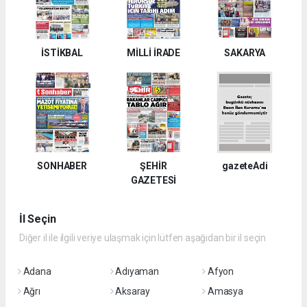
İSTİKBAL
MİLLİ İRADE
SAKARYA
SONHABER
ŞEHİR
gazeteAdi
GAZETESİ
İl Seçin
Diğer il ile ilgili veriye ulaşmak için lütfen aşağıdan bir il seçin
Adana
Adıyaman
Afyon
Ağrı
Aksaray
Amasya