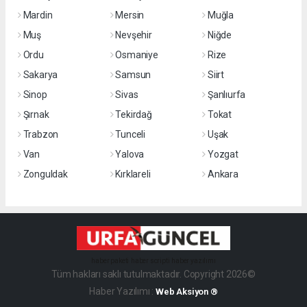
Mardin
Mersin
Muğla
Muş
Nevşehir
Niğde
Ordu
Osmaniye
Rize
Sakarya
Samsun
Siirt
Sinop
Sivas
Şanlıurfa
Şırnak
Tekirdağ
Tokat
Trabzon
Tunceli
Uşak
Van
Yalova
Yozgat
Zonguldak
Kırklareli
Ankara
haber paketi
haber scripti
haber yazılımı
Tüm hakları saklı tutulmaktadır. Copyright 2026©
Haber Yazılımı :
Web Aksiyon ®